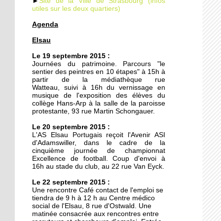
►
Site de la Ville de Strasbourg (infos
utiles sur les deux quartiers)
Agenda
19 septembre 2014
Elsau
Le TJP à l'Elsau : Des
nouvelles des vieilles
Le 19 septembre 2015 :
Journées du patrimoine. Parcours "le
sentier des peintres en 10 étapes" à 15h à
18 septembre 2014
partir de la médiathèque rue
Watteau, suivi à 16h du vernissage en
Un nouveau mirador à la
musique de l'exposition des élèves du
prison de Strasbourg
collège Hans-Arp à la salle de la paroisse
protestante, 93 rue Martin Schongauer.
27 octobre 2011
Le 20 septembre 2015 :
L'AS Elsau Portugais reçoit l'Avenir ASI
Des locataires à l'abandon
d'Adamswiller, dans le cadre de la
cinquième journée de championnat
Excellence de football. Coup d'envoi à
16h au stade du club, au 22 rue Van Eyck.
20 octobre 2011
Le 22 septembre 2015 :
L'étrange enclave
Une rencontre Café contact de l'emploi se
lingolsheimoise dans la
tiendra de 9 h à 12 h au Centre médico
Montagne Verte
social de l'Elsau, 8 rue d'Ostwald. Une
matinée consacrée aux rencontres entre