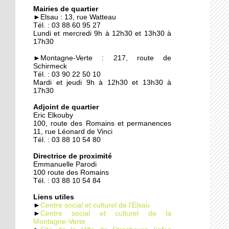
Quand les employeurs
Mairies de quartier
viennent chercher les
►Elsau : 13, rue Watteau
chômeurs
Tél. : 03 88 60 95 27
Lundi et mercredi 9h à 12h30 et 13h30 à
17h30
23 septembre 2014
►Montagne-Verte : 217, route de
Un demi-siècle à l'Elsau
Schirmeck
Tél. : 03 90 22 50 10
Mardi et jeudi 9h à 12h30 et 13h30 à
17h30
22 septembre 2014
Adjoint de quartier
Familles rurales veut
Eric Elkouby
casser l'isolement des
100, route des Romains et permanences
seniors
11, rue Léonard de Vinci
Tél. : 03 88 10 54 80
22 septembre 2014
Directrice de proximité
Maison d'arrêt : les
Emmanuelle Parodi
parloirs sauvages
100 route des Romains
empoisonnent la vie des
Tél. : 03 88 10 54 84
habitants
Liens utiles
►
Centre social et culturel de l'Elsau
19 septembre 2014
►
Centre social et culturel de la
Montagne-Verte
La nounou des HLM