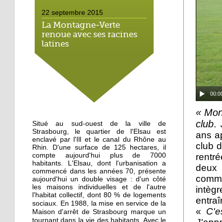
22 septembre 2015
La Montagne-Verte
renoue avec ses racines
latines
22 septembre 2015
Un Carrefour Contact à
l'Elsau courant automne
00:0
« Mon 
19 septembre 2015
club
.
Situé au sud-ouest de la ville de
A l'Elsau, une balade
Strasbourg, le quartier de l'Elsau est
haute en couleur
ans ap
enclavé par l'Ill et le canal du Rhône au
club d
Rhin. D'une surface de 125 hectares, il
rentré
compte aujourd'hui plus de 7000
18 septembre 2015
habitants. L'Elsau, dont l'urbanisation a
deux
commencé dans les années 70, présente
A Emmaüs Montagne-
commen
aujourd'hui un double visage : d'un côté
Verte, le tri s'organise
les maisons individuelles et de l'autre
intègr
pour les migrants
l'habitat collectif, dont 80 % de logements
entra
En 1988, la mise en service de la
sociaux.
«
C'e
Maison d'arrêt de Strasbourg marque un
18 septembre 2015
tournant dans la vie des habitants. Avec le