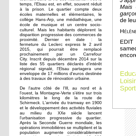
J'app
La recherche d'emploi
temps, l'Elsau est, en effet, souvent réduit
Mais 
autour d'un café
à la prison.
deux
Le quartier compte
garço
écoles maternelles et élémentaires, le
de leu
collège Hans-Arp, une médiathèque, une
17 septembre 2015
école de musique et un centre socio-
culturel. Mais l
Notre sélection pour les
es habitants déplorent la
Hélène
disparition progressive des commerces de
Journées du patrimoine
proximité. Dernier en date : la
EDIT 
à l'Elsau et la Montagne-
fermeture du Leclerc express le 2 avril
Verte
samed
2015, qui pourrait être remplacé
prochainement par un Carrefour
encor
City. Inscrit depuis décembre 2014 sur la
16 septembre 2015
liste des 55 quartiers déclarés d'intérêt
Un camping adepte du
régional signalé, l'Elsau partagera une
Educ
bon voisinage
enveloppe de 17 millions d'euros destinée
à des travaux de rénovation urbaine.
Loisi
Sport
De l'autre côté de l'Ill, au nord et à
15 septembre 2015
l'ouest, la Montagne-Verte s'étire sur trois
Dons records à Emmaüs
kilomètres le long de la route de
en faveur des réfugiés
Schirmeck. L'arrivée du tramway en 1900
e développement des activités fluviales
et l
au milieu du XXe siècle
lancent
l'urbanisation progressive du quartier.
26 septembre 2014
Après la Seconde Guerre mondiale, les
Des cours de vélo pour
opérations immobilières se multiplient et la
favoriser l'insertion
population augmente considérablement