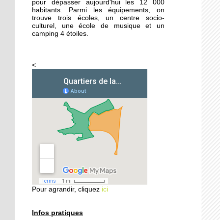
pour dépasser aujourd'hui les 12 000
habitants. Parmi les équipements, on
trouve trois écoles, un centre socio-
26 septembre 2014
culturel, une école de musique et un
Femmes de Paroles
camping 4 étoiles.
<
25 septembre 2014
Les filles chaussent leurs
crampons
24 septembre 2014
Vers une aide sociale plus
ciblée
24 septembre 2014
Les habitants
redécouvrent le Parc
Pour agrandir, cliquez
ici
naturel urbain
Infos pratiques
23 septembre 2014