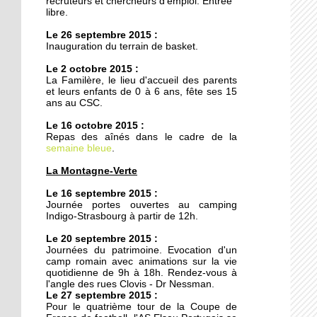
recruteurs et chercheurs d'emploi. Entrée
20 octobre 2011
libre.
Armée du Salut : des
Le 26 septembre 2015 :
animations de quartier
Inauguration du terrain de basket.
teintées de prosélytisme
Le 2 octobre 2015 :
La Familère, le lieu d'accueil des parents
20 octobre 2011
et leurs enfants de 0 à 6 ans, fête ses 15
Ces recettes qui n'ont pas
ans au CSC.
pris une ride
Le 16 octobre 2015 :
Repas des aînés dans le cadre de la
semaine bleue
18 octobre 2011
.
Le chemin du
La Montagne-Verte
Kammerfeld fait peau
neuve
Le 16 septembre 2015 :
Journée portes ouvertes au camping
Indigo-Strasbourg à partir de 12h.
18 octobre 2011
Le 20 septembre 2015 :
150 à 200 logements
Journées du patrimoine. Evocation d'un
prévus sur l'ex-site
camp romain avec animations sur la vie
Danone
quotidienne de 9h à 18h. Rendez-vous à
l'angle des rues Clovis - Dr Nessman.
Le 27 septembre 2015 :
18 octobre 2011
Pour le quatrième tour de la Coupe de
Voiture contre scooter :