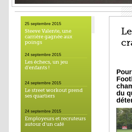
25 septembre 2015
Le
Steeve Valente, une
carrière gagnée aux
c
poings
24 septembre 2015
Les échecs, un jeu
d'enfants !
Pour
Foot
24 septembre 2015
cham
Le street workout prend
du q
ses quartiers
déte
24 septembre 2015
Employeurs et recruteurs
autour d'un café