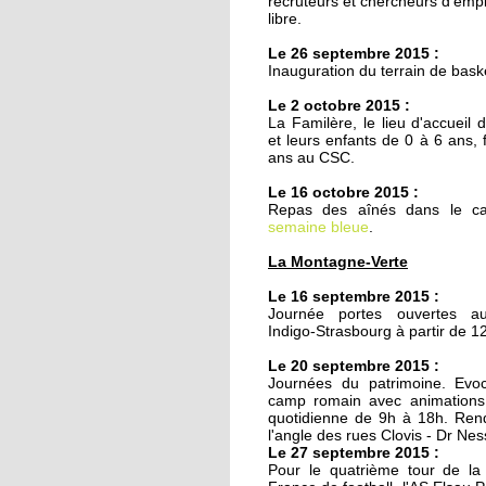
recruteurs et chercheurs d'empl
20 octobre 2011
libre.
Armée du Salut : des
Le 26 septembre 2015 :
animations de quartie
Inauguration du terrain de bask
teintées de prosélyti
Le 2 octobre 2015 :
20 octobre 2011
La Familère, le lieu d'accueil 
et leurs enfants de 0 à 6 ans, 
Ces recettes qui n'ont
ans au CSC.
pris une ride
Le 16 octobre 2015 :
Repas des aînés dans le ca
18 octobre 2011
semaine bleue
.
Le chemin du
La Montagne-Verte
Kammerfeld fait peau
neuve
Le 16 septembre 2015 :
Journée portes ouvertes a
Indigo-Strasbourg à partir de 1
18 octobre 2011
150 à 200 logements
Le 20 septembre 2015 :
Journées du patrimoine. Evoc
prévus sur l'ex-site
camp romain avec animations 
Danone
quotidienne de 9h à 18h. Ren
l'angle des rues Clovis - Dr N
Le 27 septembre 2015 :
18 octobre 2011
Pour le quatrième tour de l
Voiture contre scooter