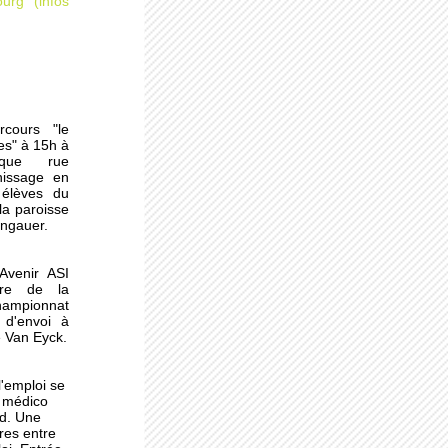
urg (infos
rcours "le
es" à 15h à
èque rue
nissage en
 la
 élèves du
la paroisse
ongauer.
'Avenir ASI
ndon
dre de la
ampionnat
 d'envoi à
e Van Eyck.
l'emploi se
la
e médico
ld. Une
res entre