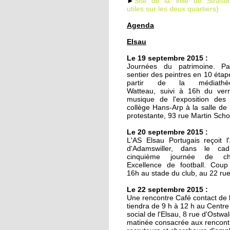
►
Site de la Ville de Strasbo
utiles sur les deux quartiers)
Agenda
19 septembre 2014
Elsau
Le TJP à l'Elsau : Des
nouvelles des vieilles
Le 19 septembre 2015 :
Journées du patrimoine. Pa
sentier des peintres en 10 étap
18 septembre 2014
partir de la médiath
Watteau, suivi à 16h du ver
Un nouveau mirador à
musique de l'exposition des
prison de Strasbourg
collège Hans-Arp à la salle de 
protestante, 93 rue Martin Sch
27 octobre 2011
Le 20 septembre 2015 :
L'AS Elsau Portugais reçoit l
Des locataires à l'aba
d'Adamswiller, dans le ca
cinquième journée de ch
Excellence de football. Coup
16h au stade du club, au 22 ru
20 octobre 2011
Le 22 septembre 2015 :
L'étrange enclave
Une rencontre Café contact de 
lingolsheimoise dans 
tiendra de 9 h à 12 h au Centr
Montagne Verte
social de l'Elsau, 8 rue d'Ostwa
matinée consacrée aux rencont