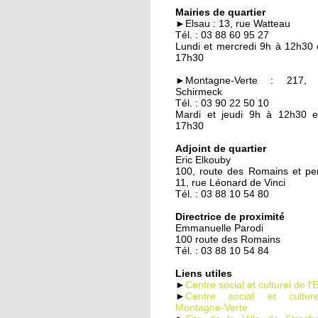
Quand les employeur
Mairies de quartier
viennent chercher les
►Elsau : 13, rue Watteau
chômeurs
Tél. : 03 88 60 95 27
Lundi et mercredi 9h à 12h30 
17h30
23 septembre 2014
Un demi-siècle à l'Els
►Montagne-Verte : 217, 
Schirmeck
Tél. : 03 90 22 50 10
Mardi et jeudi 9h à 12h30 
17h30
22 septembre 2014
Familles rurales veut
Adjoint de quartier
Eric Elkouby
casser l'isolement des
100, route des Romains et p
seniors
11, rue Léonard de Vinci
Tél. : 03 88 10 54 80
22 septembre 2014
Directrice de proximité
Maison d'arrêt : les
Emmanuelle Parodi
parloirs sauvages
100 route des Romains
empoisonnent la vie 
Tél. : 03 88 10 54 84
habitants
Liens utiles
►
Centre social et culturel de l'
19 septembre 2014
►
Centre social et cultu
Montagne-Verte
La nounou des HLM