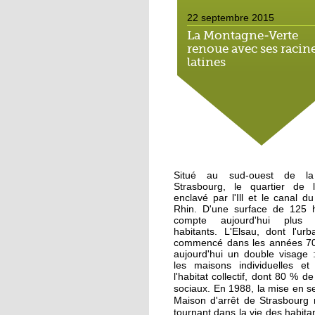
22 septembre 2015
La Montagne-Verte
renoue avec ses racin
latines
22 septembre 2015
Un Carrefour Contact
l'Elsau courant auto
19 septembre 2015
Situé au sud-ouest de la
A l'Elsau, une balade
Strasbourg, le quartier de l
haute en couleur
enclavé par l'Ill et le canal 
Rhin. D'une surface de 125 he
compte aujourd'hui plus
18 septembre 2015
habitants. L'Elsau, dont l'urb
commencé dans les années 70
A Emmaüs Montagne
aujourd'hui un double visage 
Verte, le tri s'organise
les maisons individuelles et 
pour les migrants
l'habitat collectif, dont 80 % d
En 1988, la mise en se
sociaux.
Maison d'arrêt de Strasbourg
18 septembre 2015
tournant dans la vie des habitan