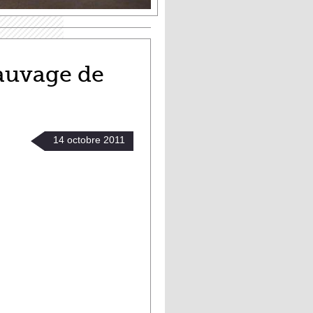
sauvage de
14
octobre
2011