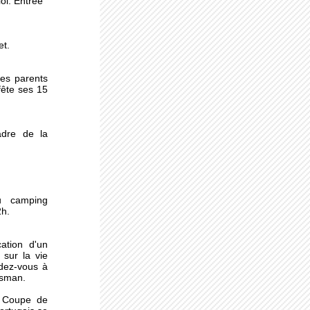
oi. Entrée
r
et.
sme
des parents
fête ses 15
 pas
dre de la
u camping
2h.
ation d'un
sur la vie
dez-vous à
essman.
a Coupe de
 :