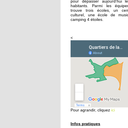
pour dépasser aujourd'hui 
habitants. Parmi les équip
trouve trois écoles, un cen
26 septembre 2014
culturel, une école de mus
Femmes de Paroles
camping 4 étoiles.
<
25 septembre 2014
Les filles chaussent le
crampons
24 septembre 2014
Vers une aide sociale 
ciblée
24 septembre 2014
Les habitants
redécouvrent le Parc
Pour agrandir, cliquez
ici
naturel urbain
23 septembre 2014
Infos pratiques