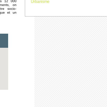
les 12 000
Urbanisme
ements, on
tre socio-
ique et un
urs
plus