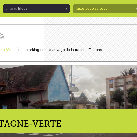
Blogs
faites votre sélection
uivez
s
tualités
gne-Verte
Le parking-relais sauvage de la rue des Foulons
e
>
haîne
logs
NTAGNE-VERTE