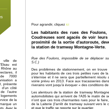
es
Pour agrandir, cliquez
ici
Les habitants des rues des Foulons,
Coudreuses sont agacés de voir leurs r
 à
proximité de la sortie d'autoroute, deve
mne
la station de tramway Montagne-Verte.
Rue des Foulons, impossible de se déplacer sur 
 ville de
S.C.)
'Elsau est
du Rhône au
Des problèmes de stationnement, on en trouve d
ctares, il
pour les habitants de ces trois petites rues de 
 de 7000
s'éternise et il ne sera que partiellement résol
anisation a
voirie prévu en 2013. Face aux tracasseries dans 
, présente
-
riverains vont jusqu'à évoquer « des conditions de
: d'un côté
de l'autre
Les alentours de la station de tramway Montagn
e logements
automobilistes qui arrivent de l'A35 le matin de se 
rvice de la
n'ont que ces trois charmantes rues pour le faire,
 marque un
de la Laiterie (l'arrêt de tramway suivant vers le 
et que le traffic se reporte sur le quartier.
ts. Avec le