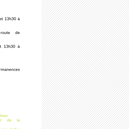
s
et 13h30 à
au
route de
et 13h30 à
ermanences
des
Elsau
rel de la