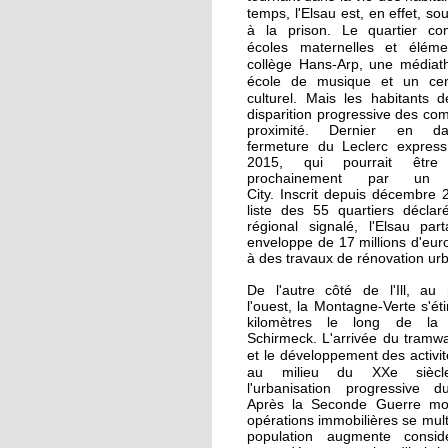
La recherche d'emploi
temps, l'Elsau est, en effet, so
autour d'un café
à la prison.
Le quartier c
écoles maternelles et élémen
collège Hans-Arp, une médiat
17 septembre 2015
école de musique et un cen
culturel. Mais l
Notre sélection pour l
es habitants d
disparition progressive des c
Journées du patrimoi
proximité. Dernier en d
à l'Elsau et la Montag
fermeture du Leclerc express 
Verte
2015, qui pourrait être
prochainement par un C
City. Inscrit depuis décembre 
16 septembre 2015
liste des 55 quartiers déclaré
Un camping adepte d
régional signalé, l'Elsau par
bon voisinage
enveloppe de 17 millions d'eur
à des travaux de rénovation ur
De l'autre côté de l'Ill, au
15 septembre 2015
l'ouest, la Montagne-Verte s'éti
Dons records à Emma
kilomètres le long de la
en faveur des réfugiés
Schirmeck. L'arrivée du tramw
e développement des activité
et l
au milieu du XXe siè
l'urbanisation progressive du
26 septembre 2014
Après la Seconde Guerre mon
Des cours de vélo pou
opérations immobilières se multi
favoriser l'insertion
population augmente consid