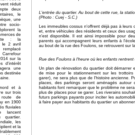
uvent réduit
deux
ompte
L'entrée du quartier. Au bout de cette rue, la sta
taires, le
(Photo : Cuej - S.C.)
hèque, une
tre socio-
Les immeubles cossus n'offrent déjà pas à leurs 
es
éplorent la
et, entre véhicules des résidents et ceux des usag
ommerces de
ne
n'est disponible. Il est ainsi impossible pour de
ate : la
parents qui accompagnent leurs enfants à l'écol
ne-
le 2 avril
au bout de la rue des Foulons, se retrouvent sur 
 remplacé
arrefour
2014 sur la
Rue des Foulons à l'heure où les enfants rentrent d
s d'intérêt
u
tagera une
Un plan de rénovation du quartier doit démarrer e
os destinée
de mise pour le stationnement sur les trottoirs 
baine.
garer), ne sera plus que de l'histoire ancienne
places, des parkings seront aménagés autour
 nord et à
habitants font remarquer que le problème ne sera 
re sur trois
plus de places pour se garer. Les riverains souhait
üs
 route de
futurs parkings payants pour inciter les automobili
ay en 1900
à faire payer aux habitants du quartier un abonn
s fluviales
cle
lancent
 quartier.
diale, les
r
plient et la
érablement