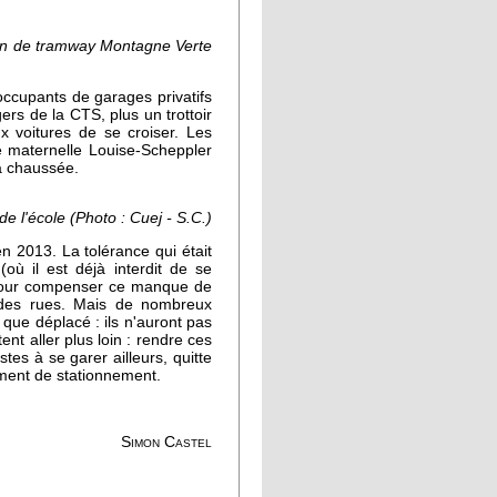
tion de tramway Montagne Verte
occupants de garages privatifs
ers de la CTS, plus un trottoir
ux voitures de se croiser. Les
e maternelle Louise-Scheppler
la chaussée.
e l'école (Photo : Cuej - S.C.)
n 2013. La tolérance qui était
(où il est déjà interdit de se
. Pour compenser ce manque de
 des rues. Mais de nombreux
que déplacé : ils n'auront pas
ent aller plus loin : rendre ces
stes à se garer ailleurs, quitte
ement de stationnement.
Simon Castel