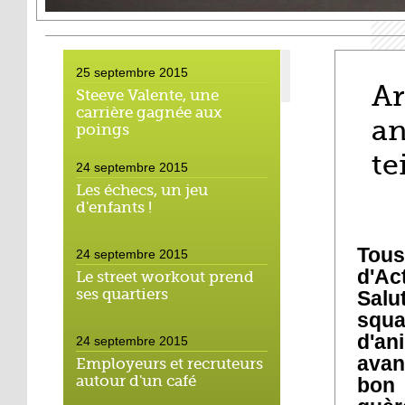
25 septembre 2015
Ar
Steeve Valente, une
carrière gagnée aux
an
poings
te
24 septembre 2015
Les échecs, un jeu
d'enfants !
Tous
24 septembre 2015
d'Ac
Le street workout prend
ses quartiers
Salu
squa
d'an
24 septembre 2015
avan
Employeurs et recruteurs
autour d'un café
bon 