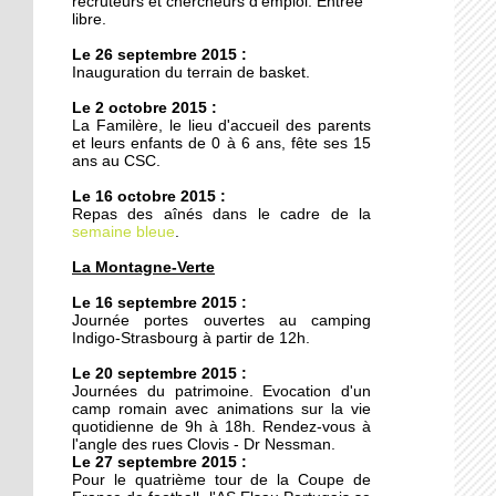
recruteurs et chercheurs d'emploi. Entrée
20 octobre 2011
libre.
Armée du Salut : des
Le 26 septembre 2015 :
animations de quartier
Inauguration du terrain de basket.
teintées de prosélytisme
Le 2 octobre 2015 :
La Familère, le lieu d'accueil des parents
20 octobre 2011
et leurs enfants de 0 à 6 ans, fête ses 15
Ces recettes qui n'ont pas
ans au CSC.
pris une ride
Le 16 octobre 2015 :
Repas des aînés dans le cadre de la
semaine bleue
18 octobre 2011
.
Le chemin du
La Montagne-Verte
Kammerfeld fait peau
neuve
Le 16 septembre 2015 :
Journée portes ouvertes au camping
Indigo-Strasbourg à partir de 12h.
18 octobre 2011
Le 20 septembre 2015 :
150 à 200 logements
Journées du patrimoine. Evocation d'un
prévus sur l'ex-site
camp romain avec animations sur la vie
Danone
quotidienne de 9h à 18h. Rendez-vous à
l'angle des rues Clovis - Dr Nessman.
Le 27 septembre 2015 :
18 octobre 2011
Pour le quatrième tour de la Coupe de
Voiture contre scooter :