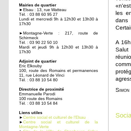
Quand les employeurs
«n'es
Mairies de quartier
viennent chercher les
►Elsau : 13, rue Watteau
les e
chômeurs
Tél. : 03 88 60 95 27
Lundi et mercredi 9h à 12h30 et 13h30 à
dans l
17h30
23 septembre 2014
Certai
Un demi-siècle à l'Elsau
►Montagne-Verte : 217, route de
Schirmeck
A 16h,
Tél. : 03 90 22 50 10
Mardi et jeudi 9h à 12h30 et 13h30 à
Salut
17h30
22 septembre 2014
réuni
Familles rurales veut
Adjoint de quartier
comme
Eric Elkouby
casser l'isolement des
prot
100, route des Romains et permanences
seniors
11, rue Léonard de Vinci
agres
Tél. : 03 88 10 54 80
22 septembre 2014
Simon
Directrice de proximité
Maison d'arrêt : les
Emmanuelle Parodi
parloirs sauvages
100 route des Romains
empoisonnent la vie des
Tél. : 03 88 10 54 84
habitants
Liens utiles
Socia
►
Centre social et culturel de l'Elsau
19 septembre 2014
►
Centre social et culturel de la
Montagne-Verte
La nounou des HLM