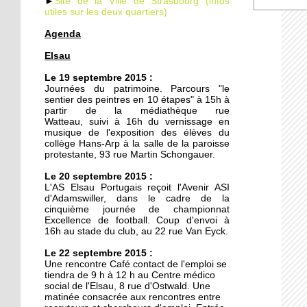
►
Site de la Ville de Strasbourg (infos
utiles sur les deux quartiers)
Agenda
19 septembre 2014
Elsau
Le TJP à l'Elsau : Des
nouvelles des vieilles
Le 19 septembre 2015 :
Journées du patrimoine. Parcours "le
sentier des peintres en 10 étapes" à 15h à
18 septembre 2014
partir de la médiathèque rue
Watteau, suivi à 16h du vernissage en
Un nouveau mirador à la
musique de l'exposition des élèves du
prison de Strasbourg
collège Hans-Arp à la salle de la paroisse
protestante, 93 rue Martin Schongauer.
27 octobre 2011
Le 20 septembre 2015 :
L'AS Elsau Portugais reçoit l'Avenir ASI
Des locataires à l'abandon
d'Adamswiller, dans le cadre de la
cinquième journée de championnat
Excellence de football. Coup d'envoi à
16h au stade du club, au 22 rue Van Eyck.
20 octobre 2011
Le 22 septembre 2015 :
L'étrange enclave
Une rencontre Café contact de l'emploi se
lingolsheimoise dans la
tiendra de 9 h à 12 h au Centre médico
Montagne Verte
social de l'Elsau, 8 rue d'Ostwald. Une
matinée consacrée aux rencontres entre