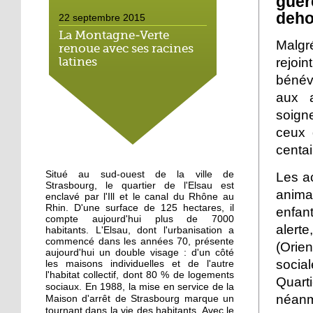
guèr
deho
22 septembre 2015
La Montagne-Verte
Malgr
renoue avec ses racines
rejoi
latines
bénév
22 septembre 2015
aux a
Un Carrefour Contact à
soign
l'Elsau courant automne
ceux 
centai
19 septembre 2015
Situé au sud-ouest de la ville de
A l'Elsau, une balade
Les ac
Strasbourg, le quartier de l'Elsau est
haute en couleur
anima
enclavé par l'Ill et le canal du Rhône au
Rhin. D'une surface de 125 hectares, il
enfan
compte aujourd'hui plus de 7000
18 septembre 2015
alerte
habitants. L'Elsau, dont l'urbanisation a
commencé dans les années 70, présente
A Emmaüs Montagne-
(Orie
aujourd'hui un double visage : d'un côté
Verte, le tri s'organise
socia
les maisons individuelles et de l'autre
pour les migrants
l'habitat collectif, dont 80 % de logements
Quar
En 1988, la mise en service de la
sociaux.
néanm
Maison d'arrêt de Strasbourg marque un
18 septembre 2015
tournant dans la vie des habitants. Avec le