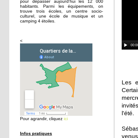
pour dépasser aujourd'hui les 12 000
habitants. Parmi les équipements, on
trouve trois écoles, un centre socio-
26 septembre 2014
culturel, une école de musique et un
Femmes de Paroles
camping 4 étoiles.
<
25 septembre 2014
00:0
Les filles chaussent leurs
crampons
24 septembre 2014
Vers une aide sociale plus
Les e
ciblée
Certa
mercre
24 septembre 2014
invité
Les habitants
l'été.
redécouvrent le Parc
Pour agrandir, cliquez
ici
naturel urbain
Sébas
23 septembre 2014
Infos pratiques
venus 