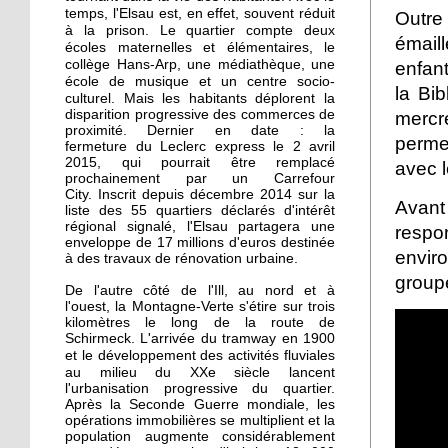
La recherche d'emploi
temps, l'Elsau est, en effet, souvent réduit
Outre 
autour d'un café
à la prison.
deux
Le quartier compte
émail
écoles maternelles et élémentaires, le
collège Hans-Arp, une médiathèque, une
enfan
17 septembre 2015
école de musique et un centre socio-
la Bib
culturel. Mais l
Notre sélection pour les
es habitants déplorent la
disparition progressive des commerces de
mercre
Journées du patrimoine
proximité. Dernier en date : la
à l'Elsau et la Montagne-
perme
fermeture du Leclerc express le 2 avril
Verte
2015, qui pourrait être remplacé
avec l
prochainement par un Carrefour
City. Inscrit depuis décembre 2014 sur la
16 septembre 2015
Avant
liste des 55 quartiers déclarés d'intérêt
Un camping adepte du
régional signalé, l'Elsau partagera une
respo
bon voisinage
enveloppe de 17 millions d'euros destinée
enviro
à des travaux de rénovation urbaine.
group
De l'autre côté de l'Ill, au nord et à
15 septembre 2015
l'ouest, la Montagne-Verte s'étire sur trois
Dons records à Emmaüs
kilomètres le long de la route de
en faveur des réfugiés
Schirmeck. L'arrivée du tramway en 1900
e développement des activités fluviales
et l
au milieu du XXe siècle
lancent
l'urbanisation progressive du quartier.
26 septembre 2014
Après la Seconde Guerre mondiale, les
Des cours de vélo pour
opérations immobilières se multiplient et la
favoriser l'insertion
population augmente considérablement