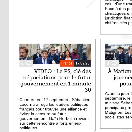
celui d’une tra
Face à des pol
climatiques en
juridiction fi
chiffres clés p
0
0
France
17/09/25
VIDEO : Le PS, clé des
À Matign
négociations pour le futur
journé
gouvernement en 1 minute
pour
30
Avant la journ
septembre, le
Ce mercredi 17 septembre, Sébastien
ministre Sébas
Lecornu a reçu les leaders politiques
principaux gro
français pour trouver une alliance et
Matignon. Les 
éviter la censure au futur
socialistes ser
gouvernement. Gaïa Herbelin revient
sur cette rencontre à forts enjeux
politiques.