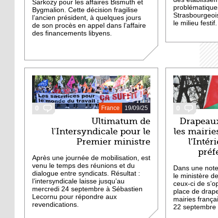
Sarkozy pour les affaires Bismuth et
problématique
Bygmalion. Cette décision fragilise
Strasbourgeois
l’ancien président, à quelques jours
le milieu festif.
de son procès en appel dans l’affaire
des financements libyens.
0
0
France
19/09/25
Ultimatum de
Drapeaux
l'Intersyndicale pour le
les mairie
Premier ministre
l’Inté
préf
Après une journée de mobilisation, est
venu le temps des réunions et du
Dans une note
dialogue entre syndicats. Résultat :
le ministère d
l’intersyndicale laisse jusqu’au
ceux-ci de s’o
mercredi 24 septembre à Sébastien
place de drape
Lecornu pour répondre aux
mairies franç
revendications.
22 septembre 