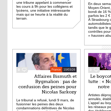
une tribune appelant à commencer
En deux semai
les cours à 9h pour les collégiens et
Moyen-Orient, 
lycéens, une initiative intéressante
bondi de 16 ­؜% en France, dépassant
mais qui se heurte à la réalité du
parfois les 2 €
terrain.
À Strasbourg c
automobilistes
tandis que le
contrôles pour
« hausses abu
0
0
France
10/03/26
Affaires Bismuth et
Le boyco
Bygmalion : pas de
lutte : « N
confusion des peines pour
notre
Nicolas Sarkozy
Artistes dépro
annulés, étab
Le tribunal a refusé, lundi 9 mars, de
L’appel au boy
fusionner les peines des deux
les réseaux po
condamnations définitives de Nicolas
des établisse