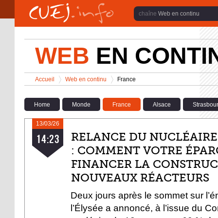
Aller au contenu principal
Web en continu
WEB
EN CONTI
Vous êtes ici
Accueil
Web en continu
France
>
>
Home
Monde
France
Alsace
Strasbou
13/03/26
À LA UNE
RELANCE DU NUCLÉAIRE
14:23
: COMMENT VOTRE ÉPAR
FINANCER LA CONSTRUC
NOUVEAUX RÉACTEURS
Deux jours après le sommet sur l’én
l’Élysée a annoncé, à l’issue du Con