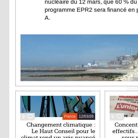
nucléaire du 12 mars, que 60 % du 
programme EPR2 sera financé en par
A.
DERNIERS ARTICLES
0
0
France
12/03/26
Changement climatique :
Concentr
Le Haut Conseil pour le
effectifs…
climat rend un avis nuancé
sous 