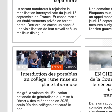
septembre
Ils seront nombreux à rejoindre la
Une semaine 
mobilisation intersyndicale du jeudi 18
Bloquons tout,
septembre en France. Et chose rare :
un appel massi
les établissements privés en feront
jeudi 18 septe
partie. Derrière, se cache un appel à
mesures budgé
une visibilisation de leur travail et à un
l’ancien gouv
meilleur dialogue.
0
0
France
17/09/25
Interdiction des portables
EN CHIF
au collège : une mise en
de la Cou
place laborieuse
le néces
de
Malgré la volonté de l’Éducation
tra
nationale de généraliser la « mise à
l’écart » des téléphones en 2025,
Dans un rappor
seuls 9% des collèges ont sauté le
comptes soulig
pas.
climatique « n