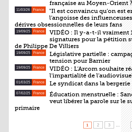
française au Moyen-Orient 
11/03/26
France
"Il est convaincu qu’on est e
l’angoisse des influenceuse
dérives obsessionnelles de leurs fans
19/09/25
France
VIDÉO : Il y-a-t-il vraiment 
signatures pour la pétition 
de Philippe De Villiers
19/09/25
France
Législative partielle : camp
tension pour Barnier
19/09/25
France
VIDÉO : L’Arcom souhaite ré
l’impartialité de l’audiovisue
01/03/25
France
Le syndicat dans la bergerie
07/02/25
France
Éducation menstruelle : Sa
veut libérer la parole sur le s
primaire
PAGES
2
3
…
1