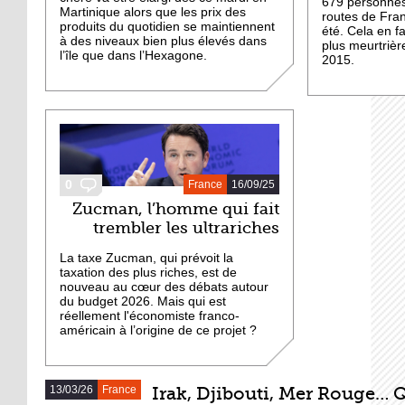
679 personnes
Martinique alors que les prix des
routes de Fran
produits du quotidien se maintiennent
été. Cela en fa
à des niveaux bien plus élevés dans
plus meurtrièr
l’île que dans l’Hexagone.
2015.
0
France
16/09/25
Zucman, l’homme qui fait
trembler les ultrariches
La taxe Zucman, qui prévoit la
taxation des plus riches, est de
nouveau au cœur des débats autour
du budget 2026. Mais qui est
réellement l'économiste franco-
américain à l’origine de ce projet ?
13/03/26
France
Irak, Djibouti, Mer Rouge… Q
DERNIERS ARTICLES