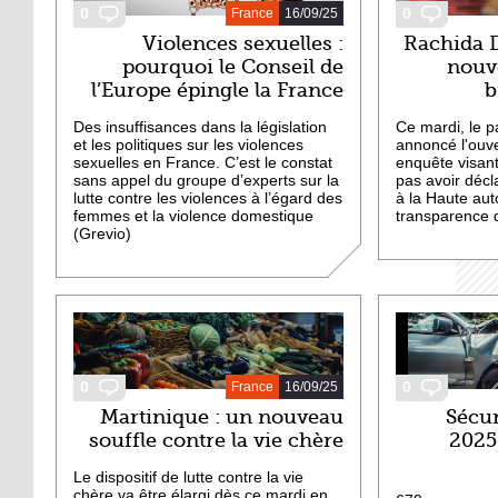
0
0
France
16/09/25
Violences sexuelles :
Rachida D
pourquoi le Conseil de
nouve
l’Europe épingle la France
b
Des insuffisances dans la législation
Ce mardi, le p
et les politiques sur les violences
annoncé l'ouve
sexuelles en France. C’est le constat
enquête visan
sans appel du groupe d’experts sur la
pas avoir décl
lutte contre les violences à l’égard des
à la Haute auto
femmes et la violence domestique
transparence d
(Grevio)
0
0
France
16/09/25
Martinique : un nouveau
Sécur
souffle contre la vie chère
2025 
Le dispositif de lutte contre la vie
chère va être élargi dès ce mardi en