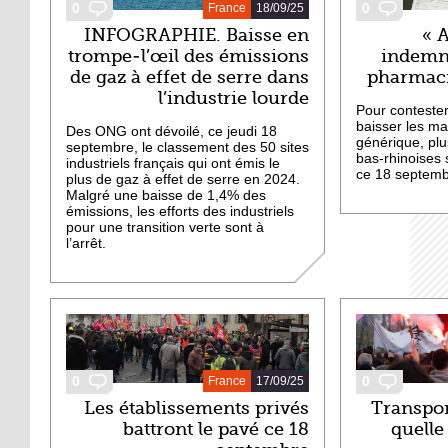
0
0
France
18/09/25
INFOGRAPHIE. Baisse en
« 
trompe-l’œil des émissions
indemne
de gaz à effet de serre dans
pharmaci
l’industrie lourde
Pour contester
baisser les ma
Des ONG ont dévoilé, ce jeudi 18
générique, pl
septembre, le classement des 50 sites
bas-rhinoises 
industriels français qui ont émis le
ce 18 septemb
plus de gaz à effet de serre en 2024.
Malgré une baisse de 1,4% des
émissions, les efforts des industriels
pour une transition verte sont à
l’arrêt.
0
0
France
17/09/25
Les établissements privés
Transport
battront le pavé ce 18
quelle