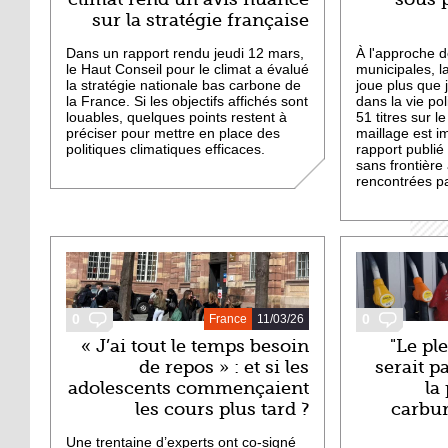
sur la stratégie française
Dans un rapport rendu jeudi 12 mars,
À l'approche d
le Haut Conseil pour le climat a évalué
municipales, l
la stratégie nationale bas carbone de
joue plus que 
la France. Si les objectifs affichés sont
dans la vie pol
louables, quelques points restent à
51 titres sur le
préciser pour mettre en place des
maillage est 
politiques climatiques efficaces.
rapport publié
sans frontière 
rencontrées pa
0
0
France
11/03/26
« J’ai tout le temps besoin
"Le pl
de repos » : et si les
serait p
adolescents commençaient
la
les cours plus tard ?
carbur
Une trentaine d’experts ont co-signé