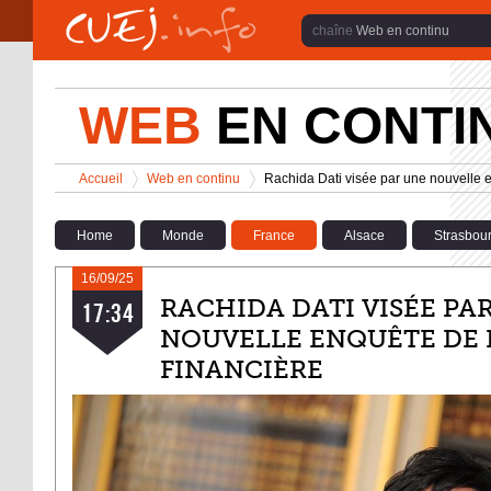
Aller au contenu principal
Web en continu
WEB
EN CONTI
Vous êtes ici
Accueil
Web en continu
Rachida Dati visée par une nouvelle e
>
>
Home
Monde
France
Alsace
Strasbou
16/09/25
RACHIDA DATI VISÉE PA
17:34
NOUVELLE ENQUÊTE DE 
FINANCIÈRE