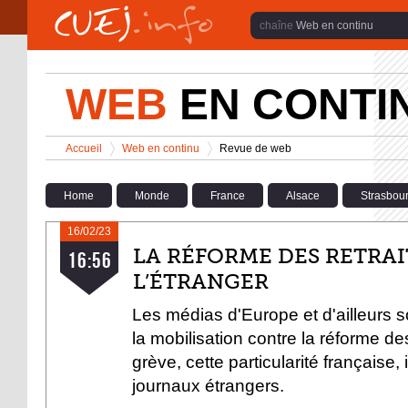
Aller au contenu principal
Web en continu
WEB
EN CONTI
Vous êtes ici
Accueil
Web en continu
Revue de web
>
>
Home
Monde
France
Alsace
Strasbou
16/02/23
À LA UNE
LA RÉFORME DES RETRAI
16:56
L’ÉTRANGER
Les médias d'Europe et d'ailleurs s
la mobilisation contre la réforme des
grève, cette particularité française, 
journaux étrangers.