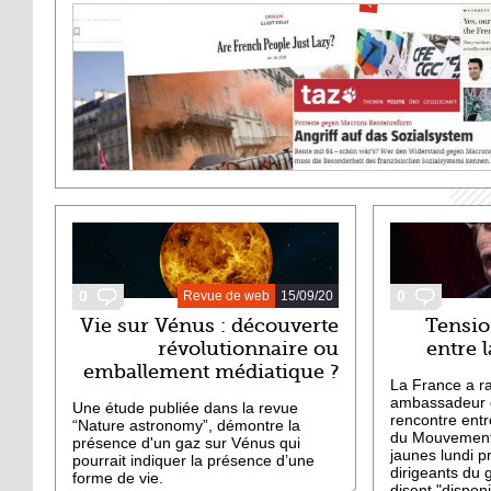
DERNIERS ARTICLES
0
0
Revue de web
15/09/20
Vie sur Vénus : découverte
Tensio
révolutionnaire ou
entre l
emballement médiatique ?
La France a r
ambassadeur en
Une étude publiée dans la revue
rencontre entr
“Nature astronomy”, démontre la
du Mouvement 5
présence d'un gaz sur Vénus qui
jaunes lundi p
pourrait indiquer la présence d’une
dirigeants du 
forme de vie.
disent "dispon