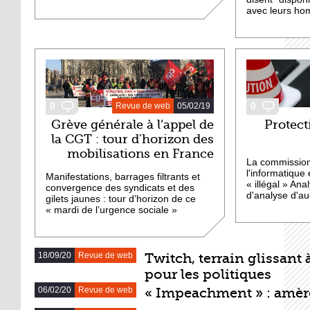
avec leurs ho
0
0
Revue de web
05/02/19
Grève générale à l’appel de
Protect
la CGT : tour d'horizon des
mobilisations en France
La commission
l'informatique 
Manifestations, barrages filtrants et
« illégal » Anal
convergence des syndicats et des
d'analyse d'a
gilets jaunes : tour d’horizon de ce
« mardi de l’urgence sociale »
18/09/20
Revue de web
Twitch, terrain glissant 
DERNIERS ARTICLES
pour les politiques
06/02/20
Revue de web
« Impeachment » : amè