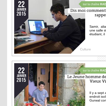
22
sur la chaîne
RAD
janvier
Dis moi comment
2015
rapp
Samir, ali
une salle 
étudiant, i
Culture
22
sur la chaîne
RAD
janvier
Le Jeune homme de
2015
Vieux Vi
Il y a sept
endroit iso
Gurwal cons