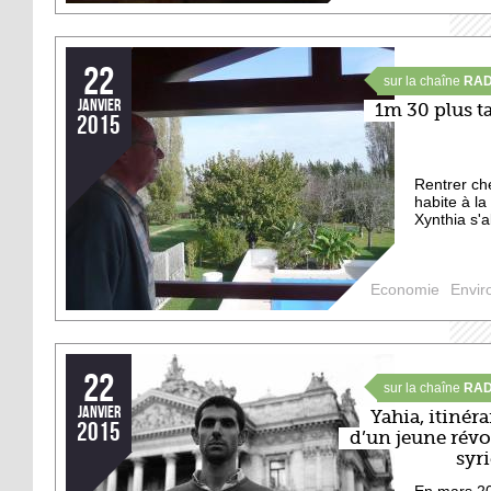
22
sur la chaîne
RAD
janvier
1m 30 plus t
2015
Rentrer ch
habite à la
Xynthia s'a
Economie
Envir
22
sur la chaîne
RAD
janvier
Yahia, itinéra
2015
d’un jeune révo
syr