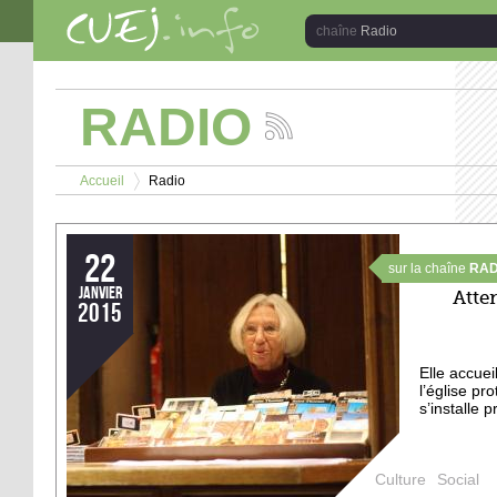
Aller au contenu principal
Radio
RADIO
Suivez
les
Vous êtes ici
actualités
Accueil
Radio
de
>
la
chaîne
Radio
22
sur la chaîne
RAD
janvier
Atte
2015
Elle accuei
l’église pr
s’installe p
Culture
Social