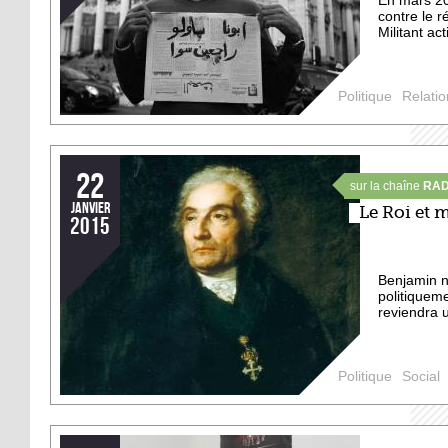
En mars 201
contre le 
Militant ac
Politique
Relatio
22
sur la chaîne
RAD
janvier
Le Roi et 
2015
Benjamin n’
politiqueme
reviendra 
Politique
Social