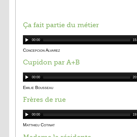
Ça fait partie du métier
00:00
15
Concepcion Alvarez
Cupidon par A+B
00:00
20
Emilie Bousseau
Frères de rue
00:00
19
Matthieu Cotinat