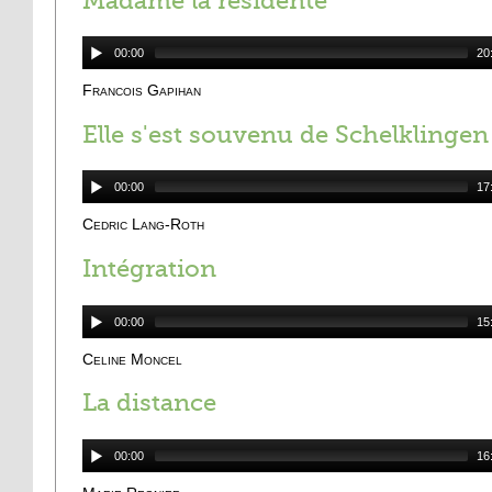
Madame la résidente
00:00
20
Francois Gapihan
Elle s'est souvenu de Schelklingen
00:00
17
Cedric Lang-Roth
Intégration
00:00
15
Celine Moncel
La distance
00:00
16