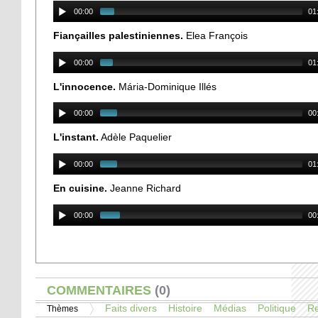
00:00
01
Fiançailles palestiniennes.
Elea François
00:00
01
L'innocence.
Mária-Dominique Illés
00:00
00
L'instant.
Adèle Paquelier
00:00
01
En cuisine.
Jeanne Richard
00:00
00
AFFICHER
COMMENTAIRES
(0)
Faits divers
Histoire
Médias
Politique
Re
Thèmes