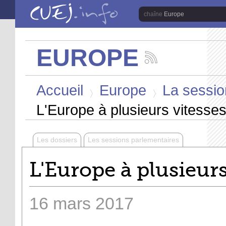
Aller au contenu principal
Europe
EUROPE
Suivez
les
Vous êtes ici
actualités
Accueil
Europe
La sessio
de
la
>
>
chaîne
L'Europe à plusieurs vitesses
Europe
Les dossiers
Les sessions parlementaires
L'Europe à plusieurs
16
mars
2017