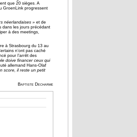
ment que 20 sièges. A
 du GroenLink progressent
rs néerlandaises »
et de
ys dans les jours précédant
iper à des meetings,
ère à Strasbourg du 13 au
ertains n’ont pas caché
cé pour l’arrêt des
le doive financer ceux qui
éputé allemand Hans-Olaf
 score, il reste un petit
Baptiste Decharme