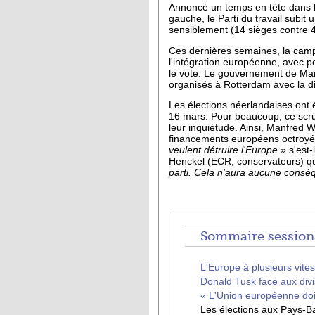
Annoncé un temps en tête dans les
gauche, le Parti du travail subit
sensiblement (14 sièges contre 
Ces dernières semaines, la camp
l'intégration européenne, avec po
le vote. Le gouvernement de Mark
organisés à Rotterdam avec la d
Les élections néerlandaises ont 
16 mars. Pour beaucoup, ce scrut
leur inquiétude. Ainsi, Manfred 
financements européens octroyés
veulent détruire l'Europe »
s'est-
Henckel (ECR, conservateurs) qui 
parti. Cela n’aura aucune consé
Sommaire session
L'Europe à plusieurs vites
Donald Tusk face aux divi
« L'Union européenne doit 
Les élections aux Pays-B