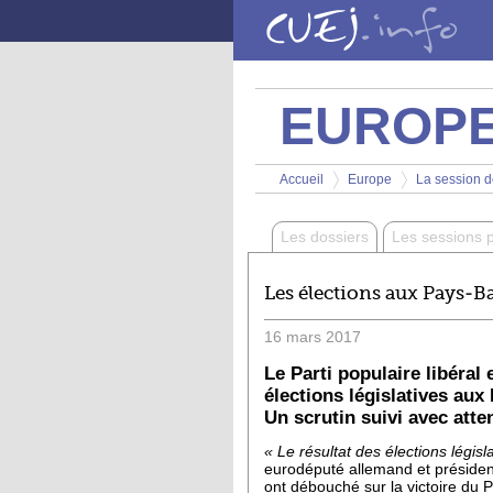
Aller au contenu principal
EUROP
Vous êtes ici
Accueil
Europe
La session d
>
>
Les dossiers
Les sessions 
Les élections aux Pays-B
16
mars
2017
Le Parti populaire libéral
élections législatives aux
Un scrutin suivi avec atte
« Le résultat des élections légi
eurodéputé allemand et président
ont débouché sur la victoire du 