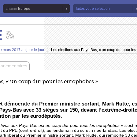
Europe
faites votre sélection
E
Suivez
les
actualités
e mars 2017 au jour le jour
Les élections aux Pays-Bas, « un coup dur pour le
de
>
la
chaîne
parlementaires
Europe
as, « un coup dur pour les europhobes »
 et démocrate du Premier ministre sortant, Mark Rutte, es
 Pays-Bas avec 33 sièges sur 150, devant l’extrême-droite 
ntion par les eurodéputés.
slatives aux Pays-Bas est un coup dur pour tous les europhobes »
s'est 
 du PPE (centre-droit), au lendemain du scrutin néerlandais. Les élec
Parti libéral du Premier ministre sortant, Mark Rutte, qui remporte 33 d