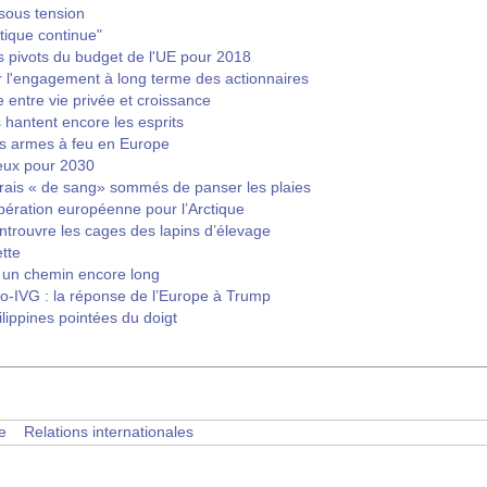
sous tension
tique continue"
es pivots du budget de l'UE pour 2018
 l'engagement à long terme des actionnaires
ile entre vie privée et croissance
 hantent encore les esprits
es armes à feu en Europe
ieux pour 2030
rais « de sang» sommés de panser les plaies
pération européenne pour l’Arctique
trouvre les cages des lapins d’élevage
tte
 un chemin encore long
-IVG : la réponse de l’Europe à Trump
lippines pointées du doigt
e
Relations internationales