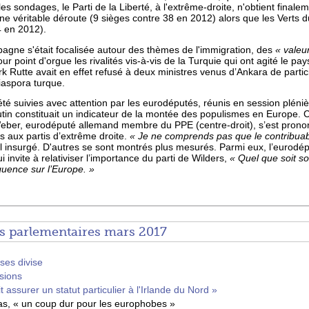
 sondages, le Parti de la Liberté, à l'extrême-droite, n'obtient finale
 une véritable déroute (9 sièges contre 38 en 2012) alors que les Verts
4 en 2012).
agne s'était focalisée autour des thèmes de l'immigration, des
« valeu
ur point d'orgue les rivalités vis-à-vis de la Turquie qui ont agité le pa
 Rutte avait en effet refusé à deux ministres venus d’Ankara de partic
iaspora turque.
été suivies avec attention par les eurodéputés, réunis en session pléni
in constituait un indicateur de la montée des populismes en Europe. C
Weber, eurodéputé allemand membre du PPE (centre-droit), s’est pronon
 aux partis d’extrême droite.
« Je ne comprends pas que le contribuab
il insurgé. D'autres se sont montrés plus mesurés. Parmi eux, l’eurod
invite à relativiser l’importance du parti de Wilders,
« Quel que soit son
quence sur l’Europe. »
s parlementaires mars 2017
ses divise
sions
assurer un statut particulier à l'Irlande du Nord »
as, « un coup dur pour les europhobes »