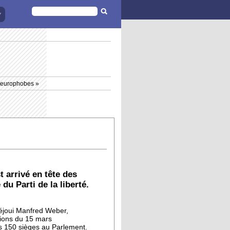
FORMULAIRE
DE
RECHERCHE
s europhobes »
t arrivé en tête des
du Parti de la liberté.
réjoui Manfred Weber,
tions du 15 mars
es 150 sièges au Parlement.