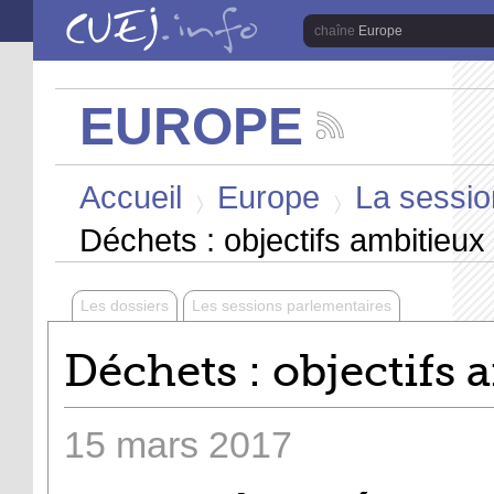
Aller au contenu principal
Europe
EUROPE
Suivez
les
Vous êtes ici
actualités
Accueil
Europe
La sessio
de
la
>
>
chaîne
Déchets : objectifs ambitieu
Europe
Les dossiers
Les sessions parlementaires
Déchets : objectifs
15
mars
2017