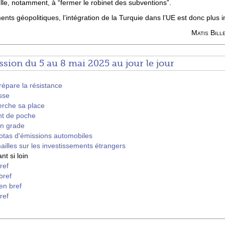
lle, notamment, à “fermer le robinet des subventions”.
nts géopolitiques, l’intégration de la Turquie dans l’UE est donc plus i
Matis Bill
sion du 5 au 8 mai 2025 au jour le jour
épare la résistance
sse
herche sa place
nt de poche
en grade
uotas d'émissions automobiles
ailles sur les investissements étrangers
nt si loin
ref
bref
en bref
ref