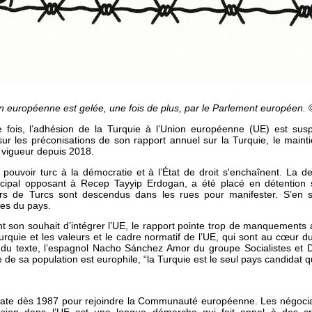
on européenne est gelée, une fois de plus, par le Parlement européen.
 fois, l’adhésion de la Turquie à l’Union européenne (UE) est su
r les préconisations de son rapport annuel sur la Turquie, le maint
 vigueur depuis 2018.
 pouvoir turc à la démocratie et à l’État de droit s'enchaînent. La d
cipal opposant à Recep Tayyip Erdogan, a été placé en détention s
iers de Turcs sont descendus dans les rues pour manifester. S’en 
les du pays.
t son souhait d’intégrer l’UE, le rapport pointe trop de manquements 
Turquie et les valeurs et le cadre normatif de l’UE, qui sont au cœur 
 du texte, l’espagnol Nacho Sánchez Amor du groupe Socialistes et
de sa population est europhile, “la Turquie est le seul pays candidat qu
idate dès 1987 pour rejoindre la Communauté européenne. Les négocia