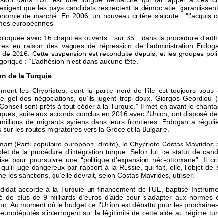
ion dans l’UE est une longue démarche qui fait appel à des crit
gent que les pays candidats respectent la démocratie, garantissent l'
conomie de marché. En 2006, un nouveau critère s’ajoute : “l’acquis 
rmes européennes.
 bloquée avec 16 chapitres ouverts
sur 35
dans la procédure d’adh
–
–
res en raison des vagues de répression de l’administration Erdog
 de 2016. Cette suspension est reconduite depuis, et les groupes pol
orique : “L’adhésion n’est dans aucune tête.”
on de la Turquie
ent les Chypriotes, dont la partie nord de l’île est toujours sous 
 gel des négociations, qu’ils jugent trop doux. Giorgos Geordiou 
onseil sont prêts à tout céder à la Turquie.” Il met en avant le chan
urques, suite aux accords conclus en 2016 avec l’Union, ont disposé de
millions de migrants syriens dans leurs frontières. Erdogan a régul
sur les routes migratoires vers la Grèce et la Bulgarie.
art (Parti populaire européen, droite), le Chypriote Costas Mavride
mplet de la procédure d’intégration turque. Selon lui, ce statut de ca
ilise pour poursuivre une “politique d’expansion néo-ottomane”. Il cr
u’il juge dangereux par rapport à la Russie, qui fait, elle, l’objet de
es sanctions, qu’elle devrait, selon Costas Mavrides, utiliser.
candidat accorde à la Turquie un financement de l’UE, baptisé Instrum
é de plus de 9 milliards d’euros d’aide pour s’adapter aux norme
ion. Au moment où le budget de l’Union est débattu pour les prochaine
rodéputés s’interrogent sur la légitimité de cette aide au régime tur