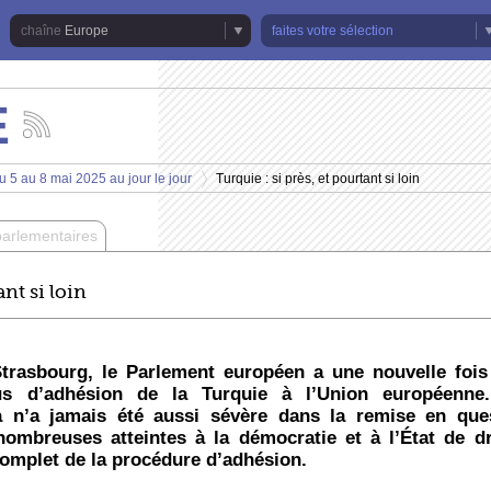
Europe
faites votre sélection
E
Suivez
les
actualités
u 5 au 8 mai 2025 au jour le jour
Turquie : si près, et pourtant si loin
de
>
la
chaîne
parlementaires
Europe
ant si loin
trasbourg, le Parlement européen a une nouvelle fois
s d’adhésion de la Turquie à l’Union européenne.
a n’a jamais été aussi sévère dans la remise en que
nombreuses atteintes à la démocratie et à l’État de dr
complet de la procédure d’adhésion.