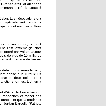
ères spécifiques dits “de
État de droit, et aient des
communautaire”, la capacité
ésion. Les négociations ont
an, spécialement depuis la
itiques sont unanimes. Nora
occupation turque, se sont
(The Left, extrême-gauche)
tage opéré par Ankara autour
puis de plus de 10 milliards
ièrement menacé de laisser
s a défendu un amendement,
ndidat donne à la Turquie un
itique le “deux poids, deux
 sanctions fermes. L’Union a
ent d’Aide de Pré-adhésion.
s européennes et mener des
s années et que la tendance
c. Jordan Bardella (Patriots