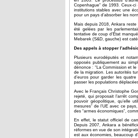
en 2005. Le processus d’adhés
Copenhague” de 1993. Ceux-ci exi
institutions stables avec une é
pour un pays d’absorber les no
Mais depuis 2018, Ankara reste
été gelées par les parlementai
tentative de coup d’État manqué
Mebarek (S&D, gauche) est catég
Des appels à stopper l’adhési
Plusieurs eurodéputés et notamm
opposés publiquement au simple
dénonce : “La Commission et le C
de la migration. Les autorités t
d’euros pour garder les quatre 
passer les populations déplacées 
Avec le Français Christophe Gom
rejeté, qui proposait l’arrêt co
pouvoir géopolitique, qu’elle ut
mesures” de l’UE avec ce pays, q
des “armes économiques”, comme l
En effet, le statut officiel de 
Depuis 2007, Ankara a bénéfici
réformes en vue de son intégrat
est aux économies, beaucoup d’eu