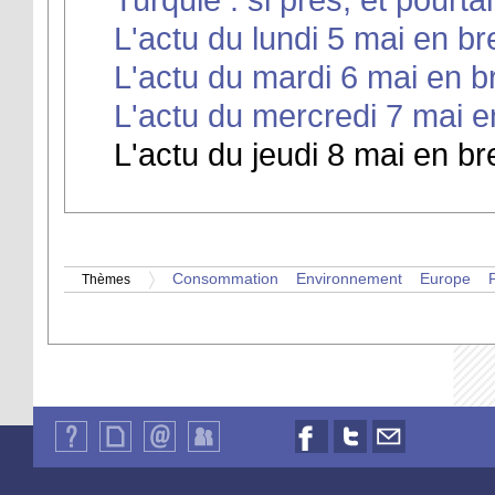
L'actu du lundi 5 mai en br
L'actu du mardi 6 mai en b
L'actu du mercredi 7 mai e
L'actu du jeudi 8 mai en br
Consommation
Environnement
Europe
P
Thèmes
Qui
Plan
Contact
Identification
Nous
Nous
Nous
sommes-
du
suivre
suivre
contacter
nous
site
sur
sur
par