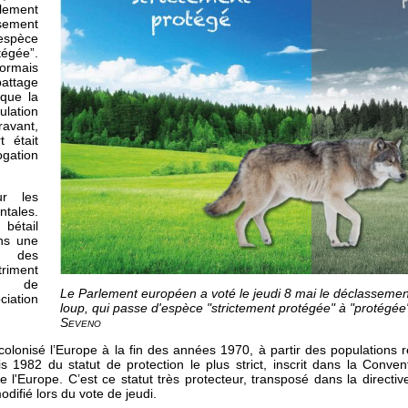
rlement
ssement
espèce
tégée”.
ormais
battage
 que la
ulation
ravant,
 était
ation
ur les
tales.
 bétail
ons une
r des
triment
es de
Le Parlement européen a voté le jeudi 8 mai le déclassement
ciation
loup, qui passe d'espèce "strictement protégée" à "protégée
Seveno
olonisé l’Europe à la fin des années 1970, à partir des populations r
s 1982 du statut de protection le plus strict, inscrit dans la Conven
e l'Europe. C’est ce statut très protecteur, transposé dans la direct
difié lors du vote de jeudi.