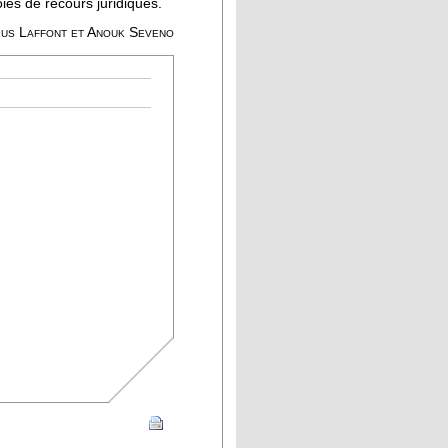
ies de recours juridiques.
us Laffont et Anouk Seveno