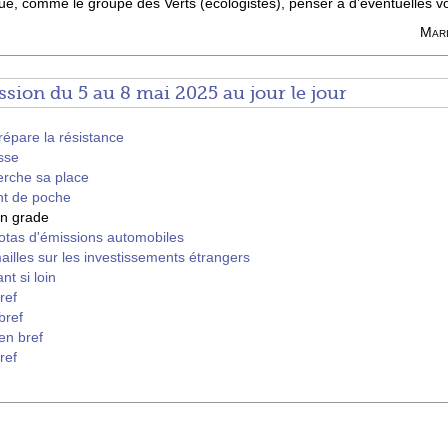
que, comme le groupe des Verts (écologistes), penser à d’éventuelles vo
Mari
sion du 5 au 8 mai 2025 au jour le jour
épare la résistance
sse
herche sa place
nt de poche
en grade
uotas d'émissions automobiles
ailles sur les investissements étrangers
nt si loin
ref
bref
en bref
ref