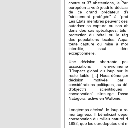
contre et 37 abstentions, le Pa
européen a voté jeudi le décla
de ce grand prédateur d’
“strictement protégée" à “pro
Les États membres peuvent dés
autoriser sa capture ou son a
dans des cas spécifiques, tels
protection du bétail ou la rég
des populations locales. Aupa
toute capture ou mise à mort
interdite, sauf dérog
exceptionnelle.
Une décision aberrante po
associations environnemen
“L’impact global du loup sur le
reste faible. [...] Nous dénonç
décision motivée pa
considérations politiques, au dé
d’objectifs scientifiqu
conservation” s’insurge l’asso
Natagora, active en Wallonie.
Longtemps décimé, le loup a rec
montagneux. Il bénéficiait depui
conservation du milieu naturel d
1992, que les eurodéputés ont mo