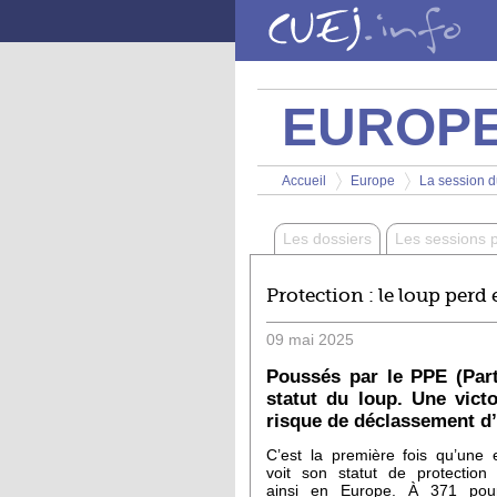
Aller au contenu principal
EUROP
Vous êtes ici
Accueil
Europe
La session d
>
>
Les dossiers
Les sessions 
Protection : le loup perd
09
mai
2025
Poussés par le PPE (Part
statut du loup. Une victo
risque de déclassement d’
C’est la première fois qu’une
voit son statut de protection a
ainsi en Europe. À 371 pou