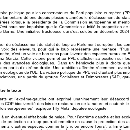
ctoire politique pour les conservateurs du Parti populaire européen (PPE
arlementaire défend depuis plusieurs années le déclassement du statu
lérées lorsque la présidente de la Commission européenne et mem
est sous son impulsion que la Commission a initié la proposition de r
e Berne. Une initiative fructueuse qui s’est soldée en décembre 2024
eur du déclassement du statut du loup au Parlement européen, les co
 la voix des éleveurs, pour qui le loup représente une menace. “Pl
nnée, c’est un vote de bon sens pour l’avenir des espaces ruraux en E
 García. Cette victoire permet au PPE d’afficher sa position sur les
des avancées écologiques. Dans un hémicycle plus à droite que l
t des partis d’extrême droite. Une ambition affirmée récemment avec l
on écologique de l’UE. La victoire politique du PPE est d’autant plus imp
ociations, une partie du groupe Socialistes et Démocrates (S&D, gau
tre le texte
erts et l’extrême-gauche ont exprimé unanimement leur désaccord 
 COP biodiversité des lois de restauration de la nature et soutenir le
ois européennes”, explique Tilly Metz, députée écologiste.
 un éventuel effet boule de neige. Pour l’extrême gauche et les écolog
t de protection du loup pourrait remettre en cause la protection des 
ents d’autres espèces, comme le lynx ou encore l’ours”, affirme 