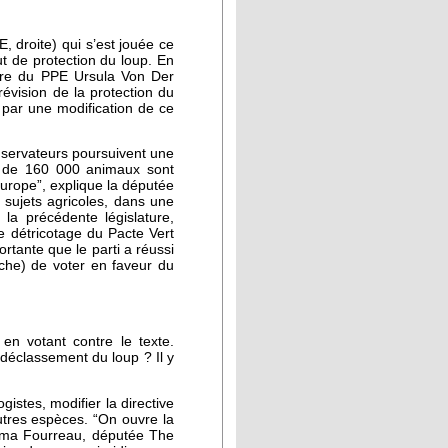
, droite) qui s’est jouée ce
t de protection du loup. En
bre du PPE Ursula Von Der
évision de la protection du
 par une modification de ce
nservateurs poursuivent une
us de 160 000 animaux sont
urope”, explique la députée
 sujets agricoles, dans une
a précédente législature,
e détricotage du Pacte Vert
ortante que le parti a réussi
che) de voter en faveur du
en votant contre le texte.
 déclassement du loup ? Il y
istes, modifier la directive
autres espèces. “On ouvre la
Emma Fourreau, députée The