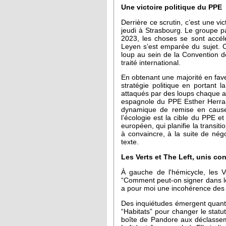
Une victoire politique du PPE
Derrière ce scrutin, c’est une vi
jeudi à Strasbourg. Le groupe p
2023, les choses se sont accé
Leyen s’est emparée du sujet. C’
loup au sein de la Convention d
traité international.
En obtenant une majorité en fav
stratégie politique en portant
attaqués par des loups chaque a
espagnole du PPE Esther Herranz
dynamique de remise en cause 
l’écologie est la cible du PPE e
européen, qui planifie la transiti
à convaincre, à la suite de nég
texte.
Les Verts et The Left, unis con
À gauche de l'hémicycle, les V
“Comment peut-on signer dans les
a pour moi une incohérence des l
Des inquiétudes émergent quant à
“Habitats” pour changer le statu
boîte de Pandore aux déclassem