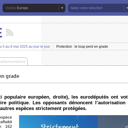
Europe
faites votre sélection
E
Suivez
les
actualités
u 5 au 8 mai 2025 au jour le jour
Protection : le loup perd en grade
de
>
la
chaîne
parlementaires
Europe
 en grade
i populaire européen, droite), les eurodéputés ont vo
ire politique. Les opposants dénoncent l’autorisation 
autres espèces strictement protégées.
 espèce
ffaibli
r, 162