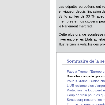
Les députés européens ont vo
en vigueur depuis l’invasion d
83
% au lieu de 90
%, avec 
membres et nos citoyens peuve
le Parlement mercredi.
Cette plus grande souplesse p
hiver encore, les Etats achetai
illustre bien la volatilité des p
Sommaire de la ses
Face à Trump, l'Europe pr
Bruxelles coupe le gaz ru
Pour l'Ukraine, l'Union c
L'UE réclame plus d'arge
Protection : le loup perd 
Coup de frein pour les q
Strasbourg resserre les m
Turquie : si près, et pourta