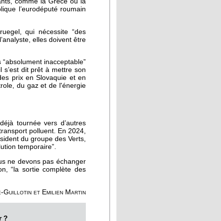
ants, comme la Grèce ou la
xplique l’eurodéputé roumain
uegel, qui nécessite “des
analyste, elles doivent être
ses “absolument inacceptable”
 s’est dit prêt à mettre son
des prix en Slovaquie et en
role, du gaz et de l'énergie
déjà tournée vers d’autres
transport polluent. En 2024,
sident du groupe des Verts,
lution temporaire”.
Nous ne devons pas échanger
, “la sortie complète des
-Guillotin et Emilien Martin
r ?