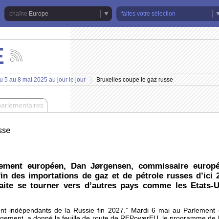
Europe
faites votre sélection
E
Suivez
les
actualités
u 5 au 8 mai 2025 au jour le jour
Bruxelles coupe le gaz russe
de
>
la
chaîne
parlementaires
Europe
sse
ement européen, Dan Jørgensen, commissaire europé
n des importations de gaz et de pétrole russes d’ici 2
ite se tourner vers d’autres pays comme les Etats-Un
nt indépendants de la Russie fin 2027.” Mardi 6 mai au Parlement
ogement, a donné la feuille de route de REPowerEU, le programme de 