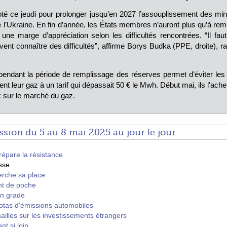
té ce jeudi pour prolonger jusqu’en 2027 l’assouplissement des mi
e l’Ukraine. En fin d’année, les États membres n’auront plus qu’à rem
une marge d’appréciation selon les difficultés rencontrées. “Il faut
nt connaître des difficultés”, affirme Borys Budka (PPE, droite), ra
endant la période de remplissage des réserves permet d’éviter les o
ent leur gaz à un tarif qui dépassait 50
€ le Mwh. Début mai, ils l'ache
rix sur le marché du gaz.
sion du 5 au 8 mai 2025 au jour le jour
épare la résistance
sse
herche sa place
nt de poche
en grade
uotas d'émissions automobiles
ailles sur les investissements étrangers
nt si loin