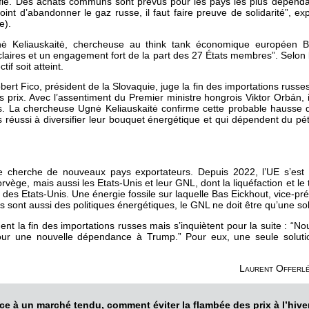
uéfié. Des achats communs sont prévus pour les pays les plus dépend
int d’abandonner le gaz russe, il faut faire preuve de solidarité”, e
te).
nė Keliauskaitė, chercheuse au think tank économique européen Br
claires et un engagement fort de la part des 27 États membres”. Selon l’
if soit atteint.
Robert Fico, président de la Slovaquie, juge la fin des importations rus
prix. Avec l’assentiment du Premier ministre hongrois Viktor Orbán, il
ns. La chercheuse Ugnė Keliauskaitė confirme cette probable hausse 
 réussi à diversifier leur bouquet énergétique et qui dépendent du pét
pe cherche de nouveaux pays exportateurs. Depuis 2022, l’UE s’est 
ège, mais aussi les Etats-Unis et leur GNL, dont la liquéfaction et le 
s Etats-Unis. Une énergie fossile sur laquelle Bas Eickhout, vice-pré
ues sont aussi des politiques énergétiques, le GNL ne doit être qu’une so
nt la fin des importations russes mais s’inquiètent pour la suite : “
ur une nouvelle dépendance à Trump.” Pour eux, une seule solution
Laurent Offerlé
ace à un marché tendu, comment éviter la flambée des prix à l’hive