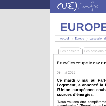
Aller au contenu principal
EUROP
Vous êtes ici
Accueil
Europe
La session d
>
>
Les dossiers
Les sessions 
Bruxelles coupe le gaz ru
09
mai
2025
Ce mardi 6 mai au Parl
Logement, a annoncé la fi
l’Union européenne souha
sources d’énergies.
“Nous voulons être complèteme
commissaire à l'Énergie et au L