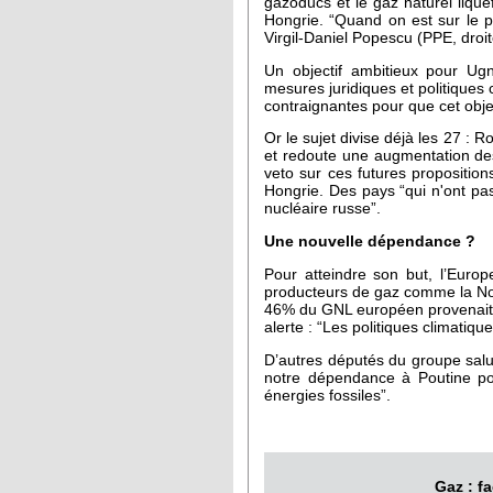
gazoducs et le gaz naturel liq
Hongrie. “Quand on est sur le po
Virgil-Daniel Popescu (PPE, droi
Un objectif ambitieux pour Ug
mesures juridiques et politiques 
contraignantes pour que cet object
Or le sujet divise déjà les 27 : 
et redoute une augmentation des 
veto sur ces futures propositio
Hongrie. Des pays “qui n'ont pas
nucléaire russe”.
Une nouvelle dépendance ?
Pour atteindre son but, l’Euro
producteurs de gaz comme la Norv
46% du GNL européen provenait de
alerte : “Les politiques climatiq
D’autres députés du groupe salue
notre dépendance à Poutine po
énergies fossiles”.
Gaz : f