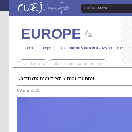
Aller au contenu principal
Europe
EUROPE
Suivez
les
Vous êtes ici
actualités
Accueil
Europe
La session du 5 au 8 mai 2025 au jour le jour
de
>
>
la
chaîne
Les dossiers
Les sessions parlementaires
Europe
L'actu du mercredi 7 mai en bref
09
mai
2025