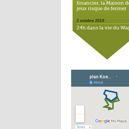
financier, la Maison d
jeux risque de fermer
2 octobre 2019
24h dans la vie du W
Souk, espace solidaire
2 octobre 2019
Cantine durable : l'éco
Michaël montre
l'exemple
1 octobre 2019
Scolariser les enfants 
l'Hôtel de la rue : un v
casse-tête
1 octobre 2019
Hohberg : Ali, le derni
des marchands