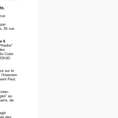
te.
a
nce
 par
s, 35 rue
e 6
uré
"Phèdre"
des
 du Cube
 20h30,
la
ce sur le
l'historien
aint Paul,
inter-
agés" au
ains, de
tagé
ute des