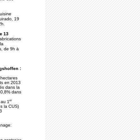
uisine
uirado, 19
2h.
ne
e 13
die
abrications
la
, de 9h à
gshoffen :
 hectares
nts en 2013
és dans la
(60,8% dans
e
er
 au 1
s la CUS)
3
énage:
our