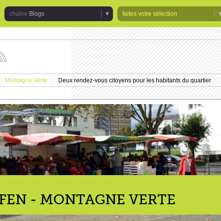
Blogs
faites votre sélection
uivez
s
tualités
 - Montagne Verte
Deux rendez-vous citoyens pour les habitants du quartier
e
>
haîne
logs
FEN - MONTAGNE VERTE