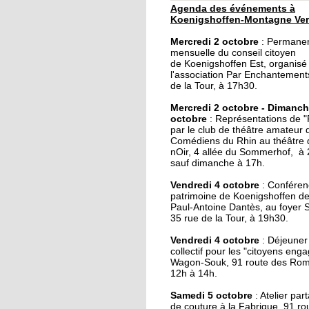
Agenda des événements à
30 septembre 2019
Koenigshoffen-Montagne Ver
Un dimanche festif à l
Mercredi 2 octobre
: Permane
Montagne-Verte
mensuelle du conseil citoyen
de Koenigshoffen Est, organisé
l'association Par Enchantement
29 septembre 2019
de la Tour, à 17h30.
Le local de l'école de
Mercredi 2 octobre - Dimanch
musique du CSC resta
octobre
: Représentations de 
par le club de théâtre amateur 
Comédiens du Rhin au théâtre
28 septembre 2019
nOir, 4 allée du Sommerhof, à
sauf dimanche à 17h.
Une épicerie solidaire
ouvre dans l'Hôtel de 
Vendredi 4 octobre
: Conféren
rue
patrimoine de Koenigshoffen de 
Paul-Antoine Dantès, au foyer S
35 rue de la Tour, à 19h30.
28 septembre 2019
Vide-grenier au foyer
Vendredi 4 octobre
: Déjeuner 
collectif pour les "citoyens eng
Saint-Arbogast ce
Wagon-Souk, 91 route des Rom
dimanche
12h à 14h.
27 septembre 2019
Samedi 5 octobre
: Atelier par
de couture à la Fabrique, 91 ro