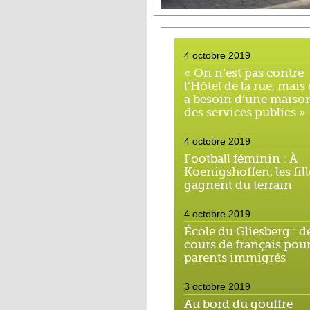
4 octobre 2019
« On n’est pas contre
l’Hôtel de la rue, mais
a besoin d’une maiso
des services publics »
4 octobre 2019
Football féminin : À
Koenigshoffen, les fill
gagnent du terrain
4 octobre 2019
École du Gliesberg : d
cours de français pour
parents immigrés
3 octobre 2019
Au bord du gouffre