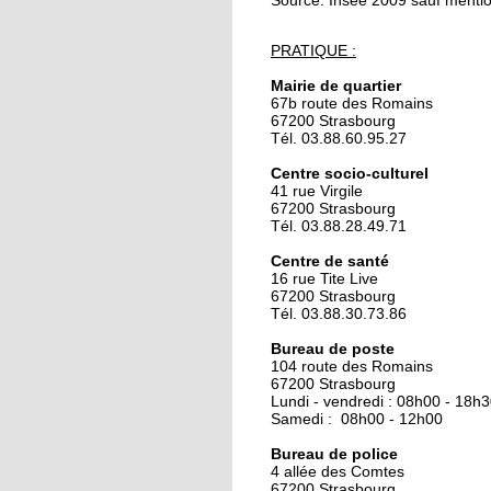
Source: Insee 2009 sauf mentio
24 septembre 2019
PRATIQUE :
Trois blessés légers d
l'incendie d'une cabi
Mairie de quartier
de peinture
67b route des Romains
67200 Strasbourg
Tél. 03.88.60.95.27
24 septembre 2019
La maison du compos
Centre socio-culturel
41 rue Virgile
recherche une person
67200 Strasbourg
en service civique
Tél. 03.88.28.49.71
Centre de santé
18 octobre 2018
16 rue Tite Live
L’isolement des senio
67200 Strasbourg
n’est pas une fatalité
Tél. 03.88.30.73.86
Bureau de poste
104 route des Romains
18 octobre 2018
67200 Strasbourg
J'ai tenté le loto-bing
Lundi - vendredi : 08h00 - 18h
Samedi : 08h00 - 12h00
Bureau de police
4 allée des Comtes
18 octobre 2018
67200 Strasbourg