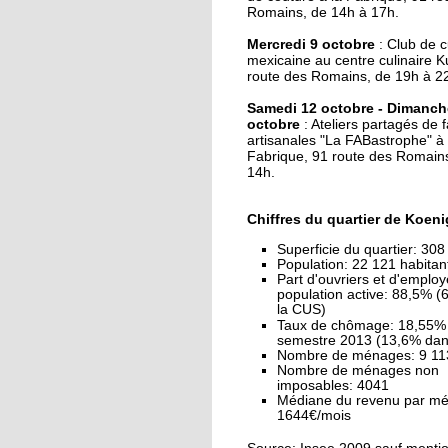
J'ai testé pour vous la
Romains, de 14h à 17h.
danse Kpop
Mercredi 9 octobre
: Club de c
mexicaine au centre culinaire K
27 septembre 2019
route des Romains, de 19h à 2
Une maison mitoyen
Samedi 12 octobre - Dimanch
détruite par un incen
octobre
: Ateliers partagés de f
artisanales "La FABastrophe" à 
Fabrique, 91 route des Romains
26 septembre 2019
14h.
La fête des voisins du
Hohberg ce vendredi
Chiffres du quartier de Koeni
Superficie du quartier: 308
Population: 22 121 habita
26 septembre 2019
Part d'ouvriers et d'employ
La fête de rentrée de la
population active: 88,5% 
Montagne-Verte sign
la CUS)
Taux de chômage: 18,55%
son retour
semestre 2013 (13,6% dan
Nombre de ménages: 9 11
Nombre de ménages non
25 septembre 2019
imposables: 4041
Le CSC Camille Claus
Médiane du revenu par m
embauche des CDD p
1644€/mois
du soutien scolaire