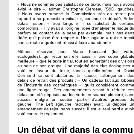
« Nous ne sommes pas satisfait de ce texte, mais nous avon
évité le pire », admet Christophe Clergeau (S&D, gauche)
« Nous avons ramené la Commission très en retrait pa
rapport à sa proposition initiale », continue le député. Si le
délais restent « trop longs », il se satisfait de certain
compromis. « Il y avait à l’origine l'idée d’analyser le risque d
parfum au contact de la peau par exemple, mais pas dan
l’idée qu’il puisse être respiré ». Une logique « qui ne tenai
pas la route » qu’ils ont réussi à faire abandonner.
Mêmes réserves pour Marie Toussaint (les Verts
écologistes), qui reconnaît elle aussi « une copie global
meilleure » que le texte initial, tout en admettant des division
au sein de son groupe. Une majorité des élus écologistes 
voté en faveur du texte, tandis qu’elle-même et Davi
Cormand se sont abstenus. En cause, l’allongement de
délais de retrait des produits : « Un cadeau fait aux lobbie
de l’industrie des cosmétiques », qu’ils considèrent comm
une ligne rouge. Des amendements visant à réduire ce
délais ont été déposés par les Verts en séance plénière, san
succès, malgré un soutien partiel d’autres groupes d
gauche. The Left (gauche radicale) avait lui déposé u
amendement de rejet, sans succès. Il est le seul parti à avoi
voté contre le règlement.
Un débat vif dans la commun