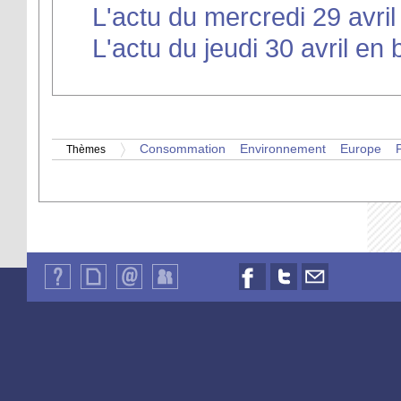
L'actu du mercredi 29 avril
L'actu du jeudi 30 avril en 
Consommation
Environnement
Europe
P
Thèmes
Qui
Plan
Contact
Identification
Nous
Nous
Nous
sommes-
du
suivre
suivre
contacter
nous
site
sur
sur
par
?
Facebook
Twitter
email