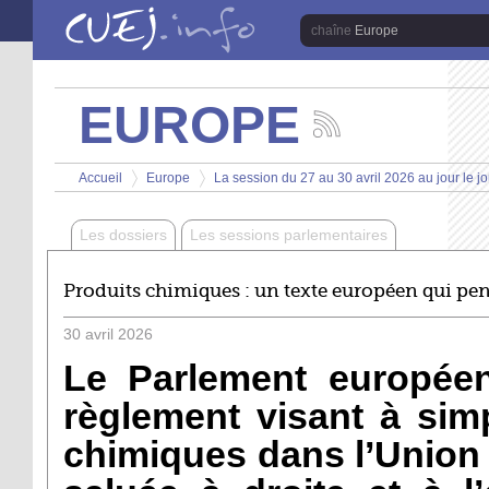
Aller au contenu principal
Europe
EUROPE
Suivez
les
Vous êtes ici
actualités
Accueil
Europe
La session du 27 au 30 avril 2026 au jour le jo
de
>
>
la
chaîne
Les dossiers
Les sessions parlementaires
Europe
Produits chimiques : un texte européen qui pen
30
avril
2026
Le Parlement europée
règlement visant à simp
chimiques dans l’Union