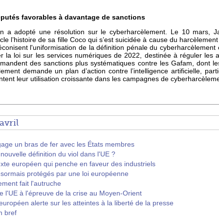
éputés favorables à davantage de sanctions
n a adopté une résolution sur le cyberharcèlement. Le 10 mars, J
cle l’histoire de sa fille Coco qui s’est suicidée à cause du harcèlement 
onisent l'uniformisation de la définition pénale du cyberharcèlement e
 la loi sur les services numériques de 2022, destinée à réguler les a
andent des sanctions plus systématiques contre les Gafam, dont les 
ement demande un plan d’action contre l’intelligence artificielle, parti
intent leur utilisation croissante dans les campagnes de cyberharcèleme
avril
gage un bras de fer avec les États membres
ouvelle définition du viol dans l'UE ?
exte européen qui penche en faveur des industriels
désormais protégés par une loi européenne
ement fait l'autruche
e l'UE à l'épreuve de la crise au Moyen-Orient
ropéen alerte sur les atteintes à la liberté de la presse
n bref