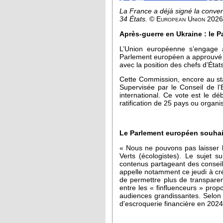
La France a déjà signé la conve
34
É
tats.
© European Union 2026
Après-guerre en Ukraine : le 
L’Union européenne s’engage a
Parlement européen a approuvé l
avec la position des chefs d’États
Cette Commission, encore au sta
Supervisée par le Conseil de l’E
international. Ce vote est le d
ratification de 25 pays ou organi
Le Parlement européen souhait
« Nous ne pouvons pas laisser l
Verts (écologistes). Le sujet s
contenus partageant des conseil
appelle notamment ce jeudi à cré
de permettre plus de transparenc
entre les « finfluenceurs » prop
audiences grandissantes. Selon l
d'escroquerie financière en 2024