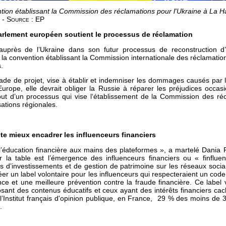
ntion établissant la Commission des réclamations pour l'Ukraine à La 
 - Source : EP
Parlement européen soutient le processus de réclamation
uprès de l’Ukraine dans son futur processus de reconstruction d’a
a convention établissant la Commission internationale des réclamation
.
de de projet, vise à établir et indemniser les dommages causés par l
urope, elle devrait obliger la Russie à réparer les préjudices occasi
ébut d’un processus qui vise l‘établissement de la Commission des réc
sations régionales.
e mieux encadrer les influenceurs financiers
’éducation financière aux mains des plateformes », a martelé Dania 
ur la table est l’émergence des influenceurs financiers ou « finflu
s d’investissements et de gestion de patrimoine sur les réseaux soc
er un label volontaire pour les influenceurs qui respecteraient un cod
e et une meilleure prévention contre la fraude financière. Ce label v
osant des contenus éducatifs et ceux ayant des intérêts financiers ca
’Institut français d'opinion publique, en France, 29 % des moins de 3
.