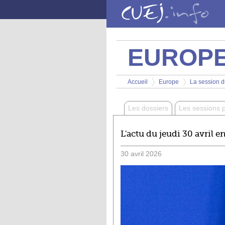
Aller au contenu principal
EUROP
Vous êtes ici
Accueil
Europe
La session du
>
>
Les dossiers
Les sessions 
L'actu du jeudi 30 avril en
30
avril
2026