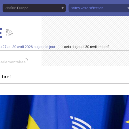
Europe
faites votre sélection
E
Suivez
les
actualités
 27 au 30 avril 2026 au jour le jour
L'actu du jeudi 30 avril en bref
de
>
la
chaîne
parlementaires
Europe
 bref