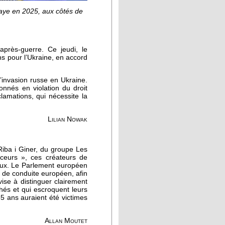
Haye en 2025, aux côtés de
près-guerre. Ce jeudi, le
s pour l’Ukraine, en accord
’invasion russe en Ukraine.
onnés en violation du droit
lamations, qui nécessite la
Lilian Nowak
Riba i Giner, du groupe Les
enceurs », ces créateurs de
iaux. Le Parlement européen
e de conduite européen, afin
ise à distinguer clairement
chés et qui escroquent leurs
5 ans auraient été victimes
Allan Moutet