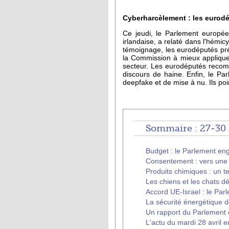
Cyberharcèlement : les eurod
Ce jeudi, le Parlement europée
irlandaise, a relaté dans l'hémicy
témoignage, les eurodéputés préc
la Commission à mieux appliquer
secteur. Les eurodéputés recomm
discours de haine. Enfin, le Parl
deepfake et de mise à nu. Ils po
Sommaire : 27-30 
Budget : le Parlement en
Consentement : vers une n
Produits chimiques : un t
Les chiens et les chats 
Accord UE-Israel : le Parl
La sécurité énergétique d
Un rapport du Parlement eu
L'actu du mardi 28 avril e