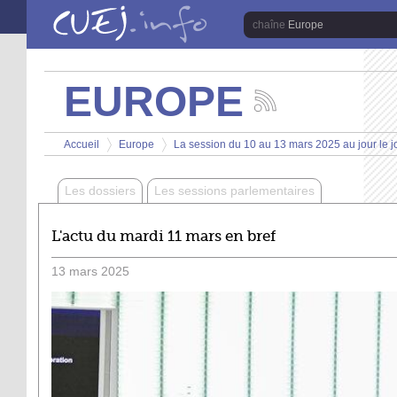
Aller au contenu principal
Europe
EUROPE
Suivez
les
Vous êtes ici
actualités
Accueil
Europe
La session du 10 au 13 mars 2025 au jour le j
de
>
>
la
chaîne
Les dossiers
Les sessions parlementaires
Europe
L'actu du mardi 11 mars en bref
13
mars
2025