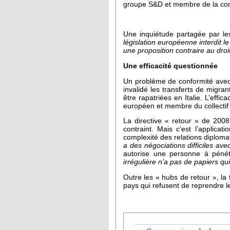
groupe S&D et membre de la comm
Une inquiétude partagée par le
législation européenne interdit l
une proposition contraire au dro
Une efficacité questionnée
Un problème de conformité avec l
invalidé les transferts de migra
être rapatriées en Italie. L’eff
européen et membre du collectif 
La directive « retour » de 2008
contraint. Mais c’est l’applic
complexité des relations diploma
a des négociations difficiles av
autorise une personne à pénétr
irrégulière n’a pas de papiers qu
Outre les « hubs de retour », l
pays qui refusent de reprendre l