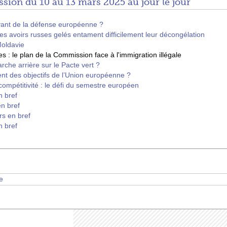
sion du 10 au 13 mars 2025 au jour le jour
vant de la défense européenne ?
s avoirs russes gelés entament difficilement leur décongélation
Moldavie
es : le plan de la Commission face à l'immigration illégale
rche arrière sur le Pacte vert ?
nt des objectifs de l’Union européenne ?
compétitivité : le défi du semestre européen
n bref
n bref
rs en bref
n bref
e