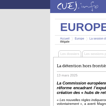
Aller au contenu principal
EUROP
Vous êtes ici
Accueil
Europe
La session d
illégale
>
>
Les dossiers
Les sessions 
La détention hors frontiè
13
mars
2025
La Commission européenne
réforme encadrant l’expul
création des
«
hubs de re
«
Les nouvelles règles indiquero
volontairement
», a averti Magnu