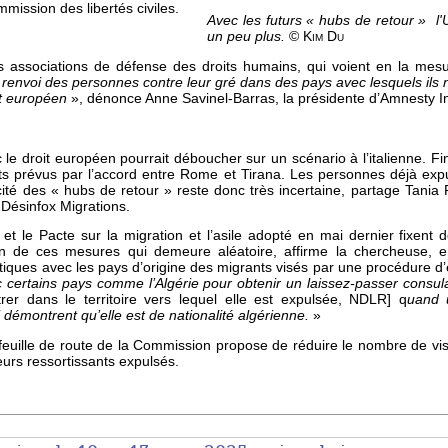
ission des libertés civiles.
Avec les futurs
« hubs de retour »
l
un peu plus.
©
Kim Du
s associations de défense des droits humains, qui voient en la mesu
e renvoi des personnes contre leur gré dans des pays avec lesquels ils n
it européen
», dénonce Anne Savinel-Barras, la présidente d’Amnesty In
e droit européen pourrait déboucher sur un scénario à l’italienne. Fin 
nts prévus par l’accord entre Rome et Tirana. Les personnes déjà expu
icacité des « hubs de retour » reste donc très incertaine, partage Tani
Désinfox Migrations.
 et le Pacte sur la migration et l’asile adopté en mai dernier fixent
ation de ces mesures qui demeure aléatoire, affirme la chercheuse,
tiques avec les pays d’origine des migrants visés par une procédure d’
ec certains pays comme l’Algérie pour obtenir un laissez-passer consul
er dans le territoire vers lequel elle est expulsée, NDLR] q
uand 
i démontrent qu’elle est de nationalité algérienne.
»
a feuille de route de la Commission propose de réduire le nombre de 
eurs ressortissants expulsés.