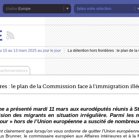
Europe
faites votre sélection
E
Suivez
les
actualités
u 10 au 13 mars 2025 au jour le jour
La détention hors frontières : le plan de l
de
>
la
chaîne
Europe
parlementaires
res : le plan de la Commission face à l'immigration illé
 a présenté mardi 11 mars aux eurodéputés réunis à St
sion des migrants en situation irrégulière. Parmi les 
tour
»
hors de l’Union européenne a suscité de nombreux
nt clairement que lorsqu'on vous ordonne de quitter l'Union européenne
s Brunner, le commissaire européen aux Affaires intérieures et à la M