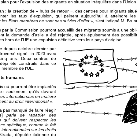
an pour l’expulsion des migrants en situation irrégulière dans l’Unio
 : la création de « hubs de retour », des centres pour migrants sit
enter les taux d’expulsion, qui peinent aujourd’hui à atteindre 
r les Etats membres ne sont pas suivies d’effet
», s’est indigné M. Brun
par la Commission pourront accueillir des migrants soumis à une obligat
nt la demande d’asile a été rejetée, après épuisement des possibili
s hors de l’UE une expulsion définitive vers leur pays d’origine.
e depuis octobre dernier par
ontroversé signé fin 2023 avec
cinq ans. Deux centres de
déjà été construits dans ce
on membre de l’UE.
oits humains
s où pourront être implantés
ise seulement qu’ils devront
pes internationaux en matière
nt au droit international
».
’a pas manqué de faire réagir
te]
parle de rapatrier des
 qui doivent respecter les
ce spécifique, comme le fait
internationales sur les droits
trada, députée italienne du