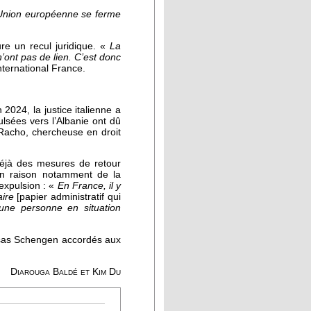
'Union européenne se ferme
re un recul juridique. «
La
’ont pas de lien. C’est donc
ternational France.
2024, la justice italienne a
lsées vers l’Albanie ont dû
a Racho, chercheuse en droit
 déjà des mesures de retour
 en raison notamment de la
expulsion : «
En France, il y
aire
[papier administratif qui
une personne en situation
visas Schengen accordés aux
Diarouga Baldé et Kim Du