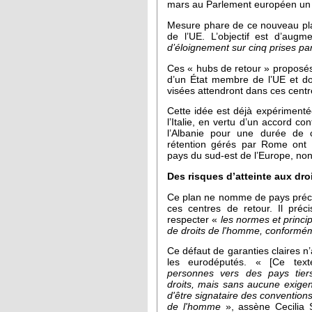
mars au Parlement européen un pl
Mesure phare de ce nouveau plan
de l’UE. L’objectif est d’augm
d’éloignement sur cinq prises pa
Ces « hubs de retour » proposés 
d’un État membre de l’UE et do
visées attendront dans ces centre
Cette idée est déjà expérimenté
l’Italie, en vertu d’un accord c
l’Albanie pour une durée de 
rétention gérés par Rome ont 
pays du sud-est de l’Europe, n
Des risques d’atteinte aux dr
Ce plan ne nomme de pays préci
ces centres de retour. Il préc
respecter «
les normes et princi
de droits de l'homme, conforméme
Ce défaut de garanties claires n
les eurodéputés. « [Ce tex
personnes vers des pays tiers
droits, mais sans aucune exigen
d'être signataire des conventions 
de l'homme
», assène Cecilia S