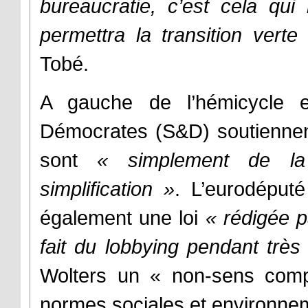
bureaucratie, c’est cela qui
permettra la transition vert
Tobé.
A gauche de l’hémicycle e
Démocrates (S&D) soutiennen
sont
« simplement de la
simplification »
. L’eurodéput
également une loi
« rédigée p
fait du lobbying pendant trè
Wolters un « non-sens compl
normes sociales et environne