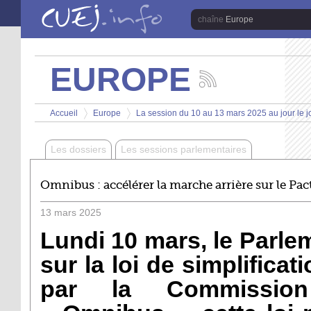
Aller au contenu principal
Europe
EUROPE
Suivez
les
Vous êtes ici
actualités
Accueil
Europe
La session du 10 au 13 mars 2025 au jour le j
de
>
>
la
chaîne
Les dossiers
Les sessions parlementaires
Europe
Omnibus : accélérer la marche arrière sur le Pact
13
mars
2025
Lundi 10 mars, le Parle
sur la loi de simplifica
par la Commission 