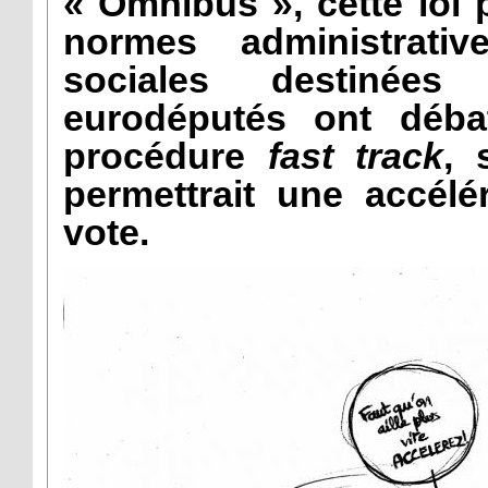
« Omnibus », cette loi
normes administrativ
sociales destinées
eurodéputés ont débat
procédure
fast track
, 
permettrait une accélé
vote.