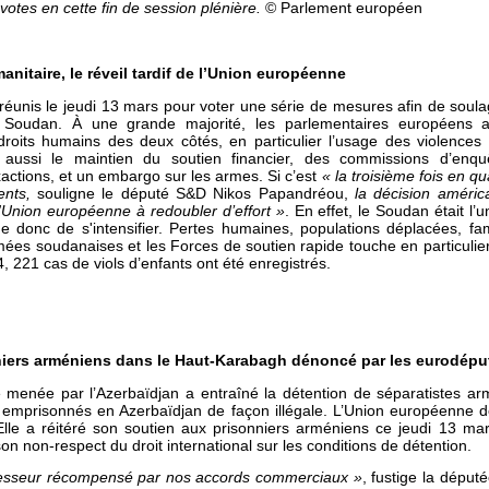
otes en cette fin de session plénière.
© Parlement européen
nitaire, le réveil tardif de l’Union européenne
éunis le jeudi 13 mars pour voter une série de mesures afin de soula
 Soudan. À une grande majorité, les parlementaires européens ap
droits humains des deux côtés, en particulier l’usage des violenc
aussi le maintien du soutien financier, des commissions d’enqu
tions, et un embargo sur les armes. Si c’est
« la troisième fois en q
ents,
souligne le député S&D Nikos Papandréou,
la décision américa
Union européenne à redoubler d’effort »
. En effet, le Soudan était l’
ue donc de s'intensifier. Pertes humaines, populations déplacées, f
mées soudanaises et les Forces de soutien rapide touche en particulie
, 221 cas de viols d’enfants ont été enregistrés.
onniers arméniens dans le Haut-Karabagh dénoncé par les eurodépu
e menée par l’Azerbaïdjan a entraîné la détention de séparatistes a
e emprisonnés en Azerbaïdjan de façon illégale. L’Union européenne d
le a réitéré son soutien aux prisonniers arméniens ce jeudi 13 mars
n non-respect du droit international sur les conditions de détention.
esseur récompensé par nos accords commerciaux »
, fustige la déput