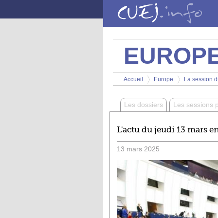
Aller au contenu principal
EUROP
Vous êtes ici
Accueil
Europe
La session d
>
>
Les dossiers
Les sessions 
L'actu du jeudi 13 mars en
13
mars
2025