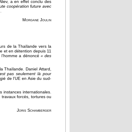
liev, a en effet conclu des
ute coopération future avec
.
Morgane Joulin
rs de la Thaïlande vers la
de et en détention depuis 11
de l’homme a dénoncé
« des
a Thaïlande. Daniel Attard,
’est pas seulement là pour
égié de l’UE en Asie du sud-
 instances internationales.
 travaux forcés, tortures ou
Joris Schamberger