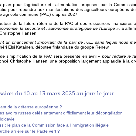
plan pour l’agriculture et l’alimentation proposée par la Commissio
, bâtie pour répondre aux manifestations des agriculteurs européens d
que agricole commune (PAC) d’après 2027.
utour de la future réforme de la PAC et des ressources financières 
'économie, la sécurité et l'autonomie stratégique de l'Europe »
, a affi
ion Christophe Hansen.
t un financement important de la part de l'UE, sans lequel nous met
héri Elsi Katainen, députée finlandaise du groupe Renew.
 simplification de la PAC sera présenté en avril «
pour réduire le fa
ncé Christophe Hansen, une proposition largement applaudie à la droi
sion du 10 au 13 mars 2025 au jour le jour
vant de la défense européenne ?
s avoirs russes gelés entament difficilement leur décongélation
Moldavie
es : le plan de la Commission face à l'immigration illégale
rche arrière sur le Pacte vert ?