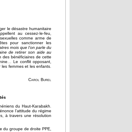
ger le désastre humanitaire
pellent au cessez-le-feu,
es sexuelles comme arme de
êtes pour sanctionner les
uatres mois que l’on parle du
ine de retirer son aide au
un des bénéficiaires de cette
amine… Le conflit opposant,
r les femmes et les enfants.
Carol Burel
tés
rméniens du Haut-Karabakh.
énonce l’attitude du régime
, à travers une résolution
ée du groupe de droite PPE,