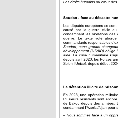
Les droits humains au cœur des v
Soudan : face au désastre huma
Les députés européens se sont r
causé par la guerre civile au
condamnent les violations des 
guerre. Le texte voté aborde 
commandants responsables d'exac
Soudan, sans grands changem
développement (USAID) oblige l'
aide. La crise humanitaire risq
depuis avril 2023, les Forces ar
Selon l’Unicef, depuis début 2024
La détention illicite de pris
En 2023, une opération militair
Plusieurs résistants sont encor
de Bakou depuis des années. El
condamnant l’Azerbaïdjan pour so
« Nous sommes face à un oppr