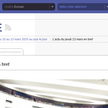
Europe
faites votre sélection
E
Suivez
les
actualités
u 10 au 13 mars 2025 au jour le jour
L'actu du jeudi 13 mars en bref
de
>
la
chaîne
parlementaires
Europe
 bref