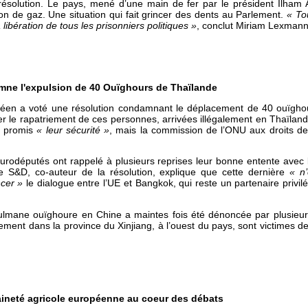
ésolution. Le pays, mené d’une main de fer par le président Ilham A
ion de gaz. Une situation qui fait grincer des dents au Parlement.
« To
libération de tous les prisonniers politiques »
, conclut Miriam Lexmann
ne l'expulsion de 40 Ouïghours de Thaïlande
éen a voté une résolution condamnant le déplacement de 40 ouïghou
rier le rapatriement de ces personnes, arrivées illégalement en Thaïlan
a promis
« leur sécurité »
, mais la commission de l’ONU aux droits 
urodéputés ont rappelé à plusieurs reprises leur bonne entente avec l
 S&D, co-auteur de la résolution, explique que cette dernière
« n
cer »
le dialogue entre l’UE et Bangkok, qui reste un partenaire privil
ulmane ouïghoure en Chine a maintes fois été dénoncée par plusieurs
ement dans la province du Xinjiang, à l’ouest du pays, sont victimes de
aineté agricole européenne au coeur des débats