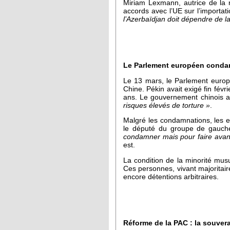
Miriam Lexmann, autrice de la r
accords avec l’UE sur l’importat
l’Azerbaïdjan doit dépendre de la 
Le Parlement européen condam
Le 13 mars, le Parlement europ
Chine. Pékin avait exigé fin fév
ans. Le gouvernement chinois 
risques élevés de torture »
.
Malgré les condamnations, les e
le député du groupe de gauche
condamner mais pour faire avan
est.
La condition de la minorité mus
Ces personnes, vivant majoritair
encore détentions arbitraires.
Réforme de la PAC : la souver