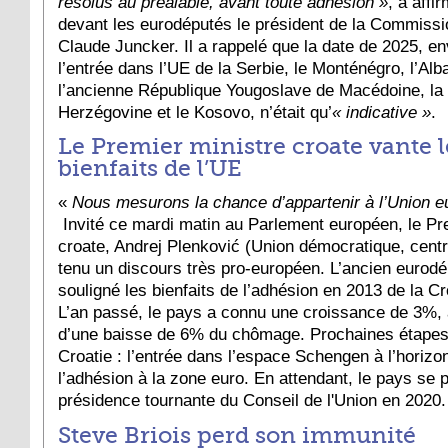
résolus au préalable, avant toute adhésion »
, a affi
devant les eurodéputés le président de la Commissi
Claude Juncker. Il a rappelé que la date de 2025, e
l’entrée dans l’UE de la Serbie, le Monténégro, l’Alb
l’ancienne République Yougoslave de Macédoine, la
Herzégovine et le Kosovo, n’était qu’
« indicative »
.
Le Premier ministre croate vante l
bienfaits de l’UE
«
Nous mesurons la chance d’appartenir à l’Union 
Invité ce mardi matin au Parlement européen, le Pr
croate, Andrej Plenković (Union démocratique, centre
tenu un discours très pro-européen. L’ancien eurodé
souligné les bienfaits de l’adhésion en 2013 de la Cr
L’an passé, le pays a connu une croissance de 3%
d’une baisse de 6% du chômage. Prochaines étapes
Croatie : l’entrée dans l’espace Schengen à l’horizo
l’adhésion à la zone euro. En attendant, le pays se 
présidence tournante du Conseil de l'Union en 2020.
Steve Briois perd son immunité