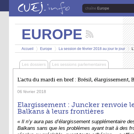
Aller au contenu principal
Europe
EUROPE
Suivez
les
Vous êtes ici
actualités
Accueil
Europe
La session de février 2018 au jour le jour
L
de
>
>
>
la
chaîne
Les dossiers
Les sessions parlementaires
Europe
L'actu du mardi en bref : Brésil, élargissement, Br
06
février
2018
Elargissement : Juncker renvoie l
Balkans à leurs frontières
« Il n’y aura pas d’élargissement supplémentaire d
Balkans sans que les problèmes ayant trait à des fro