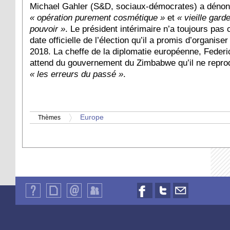
Michael Gahler (S&D, sociaux-démocrates) a déno
« opération purement cosmétique »
et
« vieille gard
pouvoir »
. Le président intérimaire n’a toujours pa
date officielle de l’élection qu’il a promis d’organise
2018. La cheffe de la diplomatie européenne, Federi
attend du gouvernement du Zimbabwe qu’il ne repro
« les erreurs du passé »
.
Europe
Thèmes
Qui
Plan
Contact
Identification
Nous
Nous
Nous
sommes-
du
suivre
suivre
contacter
nous
site
sur
sur
par
?
Facebook
Twitter
email