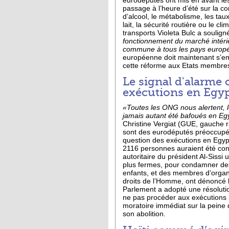
eurodéputés ont mis en avant l
passage à l’heure d’été sur la 
d’alcool, le métabolisme, les tau
lait, la sécurité routière ou le c
transports Violeta Bulc a soulign
fonctionnement du marché intér
commune à tous les pays europ
européenne doit maintenant s’em
cette réforme aux Etats membre
Le signal d'alarme 
exécutions en Egy
«Toutes les ONG nous alertent, l
jamais autant été bafoués en Eg
Christine Vergiat (GUE, gauche r
sont des eurodéputés préoccupés 
question des exécutions en Egyp
2116 personnes auraient été co
autoritaire du président Al-Sissi ut
plus fermes, pour condamner des
enfants, et des membres d’organ
droits de l’Homme, ont dénoncé 
Parlement a adopté une résoluti
ne pas procéder aux exécutions
moratoire immédiat sur la peine 
son abolition.