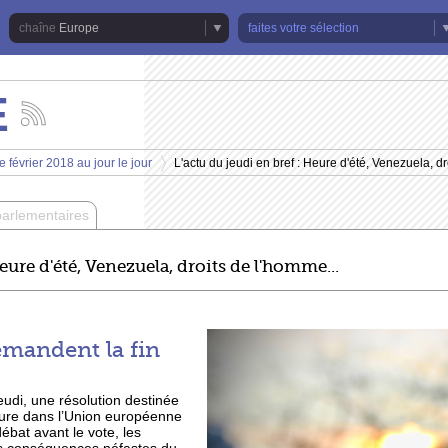
Europe
faites votre sélection
E
Suivez
les
actualités
 février 2018 au jour le jour
L'actu du jeudi en bref : Heure d'été, Venezuela, dr
de
>
la
chaîne
parlementaires
Europe
Heure d'été, Venezuela, droits de l'homme...
mandent la fin
udi, une résolution destinée
eure dans l’Union européenne
ébat avant le vote, les