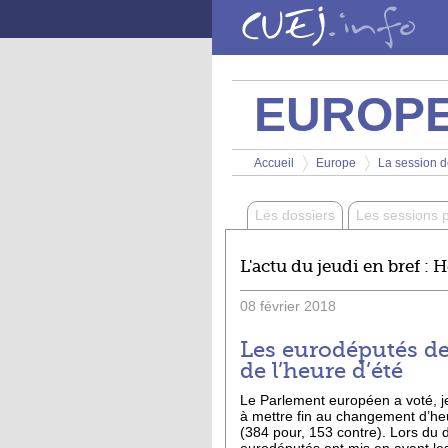
Aller au contenu principal
EUROP
Vous êtes ici
Accueil
Europe
La session de
>
>
Les dossiers
Les sessions 
L'actu du jeudi en bref : 
08
février
2018
Les eurodéputés de
de l’heure d’été
Le Parlement européen a voté, je
à mettre fin au changement d’h
(384 pour, 153 contre). Lors du d