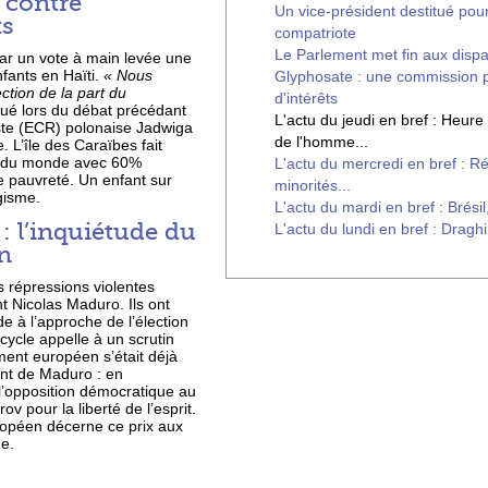
 contre
Un vice-président destitué pour
ts
compatriote
Le Parlement met fin aux dispar
ar un vote à main levée une
fants en Haïti.
« Nous
Glyphosate : une commission po
tion de la part du
d'intérêts
qué lors du débat précédant
L'actu du jeudi en bref : Heure
iste (ECR) polonaise Jadwiga
de l'homme...
 L’île des Caraïbes fait
es du monde avec 60%
L'actu du mercredi en bref : Ré
de pauvreté. Un enfant sur
minorités...
gisme.
L'actu du mardi en bref : Brésil
: l’inquiétude du
L'actu du lundi en bref : Draghi
n
 répressions violentes
t Nicolas Maduro. Ils ont
e à l’approche de l’élection
icycle appelle à un scrutin
ent européen s’était déjà
nt de Maduro : en
l’opposition démocratique au
v pour la liberté de l’esprit.
opéen décerne ce prix aux
me.