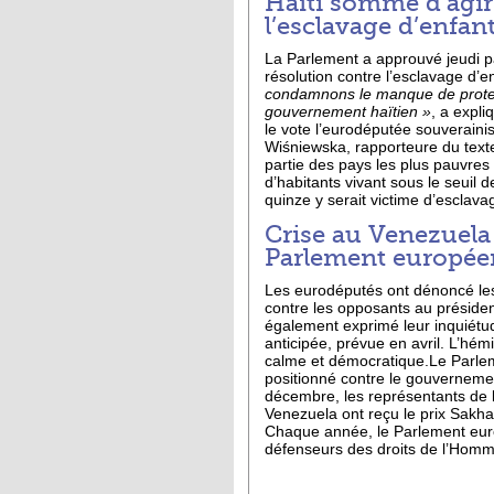
Haïti sommé d’agir
l’esclavage d’enfan
La Parlement a approuvé jeudi p
résolution contre l’esclavage d’en
condamnons le manque de protec
gouvernement haïtien »
, a expli
le vote l’eurodéputée souverain
Wiśniewska, rapporteure du texte.
partie des pays les plus pauvr
d’habitants vivant sous le seuil 
quinze y serait victime d’esclava
Crise au Venezuela 
Parlement europée
Les eurodéputés ont dénoncé les
contre les opposants au présiden
également exprimé leur inquiétud
anticipée, prévue en avril. L’hém
calme et démocratique.Le Parlem
positionné contre le gouverneme
décembre, les représentants de 
Venezuela ont reçu le prix Sakharo
Chaque année, le Parlement eur
défenseurs des droits de l’Hom