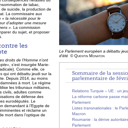
es conséquences néfastes du
consommation de tabac,
x de suicide, la production de
limat. La commissaire aux
é
« la nécessité pour le
ieur d’adopter une mesure
éens »
. La commission
parer du sujet, et proposer
s.
contre les
pte
Le Parlement européen a débattu jeud
d'été
©
Quentin Monaton
es droits de l’Homme n’ont
ypte»
, s’est insurgée Marie-
adicale). Comme elle, ce
Sommaire de la sessi
qui ont débattu jeudi sur la
parlementaire de févr
te. Depuis 2014, au moins
ndamnées à mort. Le régime
ilise les tribunaux militaires,
Relations Turquie – UE : un jeu
 civils, adultes comme
La réforme carbone passe mais 
isations de défense des
les eurodéputés. Le
Parlement
on demandant à l’Egypte de
Listes transnationales : le Parl
 imminentes et réclame un
Macron
de mort dans l’optique de
Roumanie : la dérive autoritai
Parlement