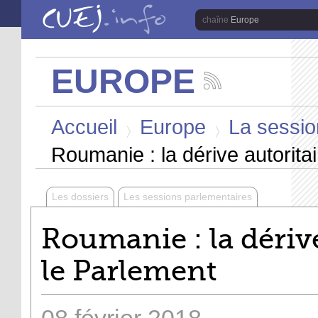
Aller au contenu principal
Europe
EUROPE
Suivez
les
Vous êtes ici
actualités
Accueil
Europe
La session
de
la
>
>
chaîne
Roumanie : la dérive autorita
Europe
Les dossiers
Les sessions parlementaires
Roumanie : la dériv
le Parlement