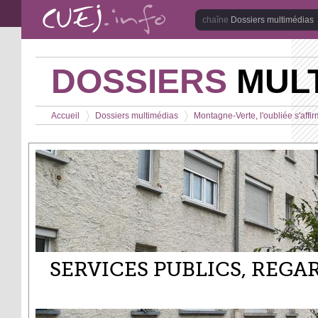
Aller au contenu principal
Dossiers multimédias
DOSSIERS
MULT
Vous êtes ici
Accueil
Dossiers multimédias
Montagne-Verte, l'oubliée s'affi
>
>
SERVICES PUBLICS, REGA