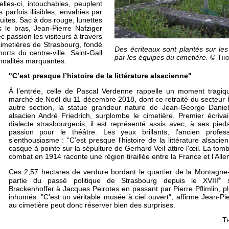
lles-ci, intouchables, peuplent
 parfois illisibles, envahies par
ruites. Sac à dos rouge, lunettes
 le bras, Jean-Pierre Nafziger
ec passion les visiteurs à travers
 cimetières de Strasbourg, fondé
Des écriteaux sont plantés sur le
orts du centre-ville.
Saint-Gall
par les équipes du cimetière.
© Tho
onnalités marquantes.
"C’est presque l’histoire de la littérature alsacienne"
À l’entrée, celle de Pascal Verdenne rappelle un moment tragique 
marché de Noël du 11 décembre 2018, dont ce retraité du secteur b
autre section, la statue grandeur nature de Jean-George Daniel
alsacien André Friedrich, surplombe le cimetière. Premier écriva
dialecte strasbourgeois, il est représenté assis avec, à ses pi
passion pour le théâtre. Les yeux brillants, l’ancien profess
s’enthousiasme : "C’est presque l’histoire de la littérature alsacie
casque à pointe sur la sépulture de Gerhard Veil attire l'œil. La to
combat en 1914 raconte une région tiraillée entre la France et l’Al
Ces 2,57 hectares de verdure bordant le quartier de la Montagne
e
partie du passé politique de Strasbourg depuis le XVIII
si
Brackenhoffer à Jacques Peirotes en passant par Pierre Pflimlin, p
inhumés. "C’est un véritable musée à ciel ouvert", affirme Jean-P
au cimetière peut donc réserver bien des surprises.
Th