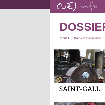
Aller au contenu principal
DOSSIE
Vous êtes ici
Accueil
Dossiers multimédias
>
>
SAINT-GALL :