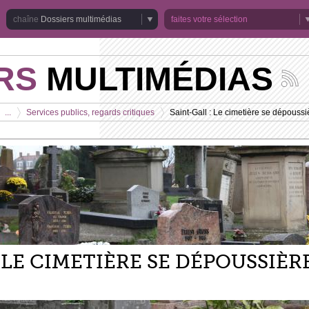
Dossiers multimédias
faites votre sélection
RS
MULTIMÉDIAS
Suivez
les
actuali
...
Services publics, regards critiques
Saint-Gall : Le cimetière se dépoussi
de
>
>
la
chaîne
Dossie
multim
 LE CIMETIÈRE SE DÉPOUSSIÈR