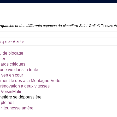
quables et des différents espaces du cimetière Saint-Gall.
© Thomas An
gne-Verte
eu de blocage
ier
ards critiques
, une vie dans la tente
 vert en cour
rnent le dos à la Montagne-Verte
rénovation à deux vitesses
st VoisinMalin
imetière se dépoussière
 pleine !
ir, jeunesse amère