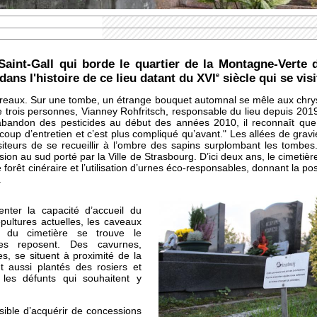
Saint-Gall qui borde le quartier de la Montagne-Verte d
ans l'histoire de ce lieu datant du XVI
siècle qui se vi
e
oireaux. Sur une tombe, un étrange bouquet automnal se mêle aux chry
de trois personnes, Vianney Rohfritsch, responsable du lieu depuis 2019
l’abandon des pesticides au début des années 2010, il reconnaît que
up d’entretien et c’est plus compliqué qu’avant." Les allées de gravie
iteurs de se recueillir à l’ombre des sapins surplombant les tombes
nsion au sud porté par la Ville de Strasbourg. D’ici deux ans, le cimetiè
forêt cinéraire et l’utilisation d’urnes éco-responsables, donnant la pos
.
nter la capacité d’accueil du
pultures actuelles, les caveaux
d du cimetière se trouve le
es reposent. Des cavurnes,
, se situent à proximité de la
t aussi plantés des rosiers et
 les défunts qui souhaitent y
ssible d’acquérir de concessions