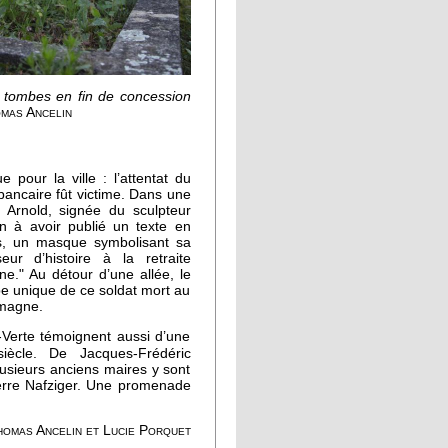
s tombes en fin de concession
mas Ancelin
pour la ville : l’attentat du
ancaire fût victime. Dans une
 Arnold, signée du sculpteur
in à avoir publié un texte en
eds, un masque symbolisant sa
eur d’histoire à la retraite
nne." Au détour d’une allée, le
mbe unique de ce soldat mort au
lemagne.
-Verte témoignent aussi d’une
ècle. De Jacques-Frédéric
lusieurs anciens maires y sont
ierre Nafziger. Une promenade
omas Ancelin et Lucie Porquet