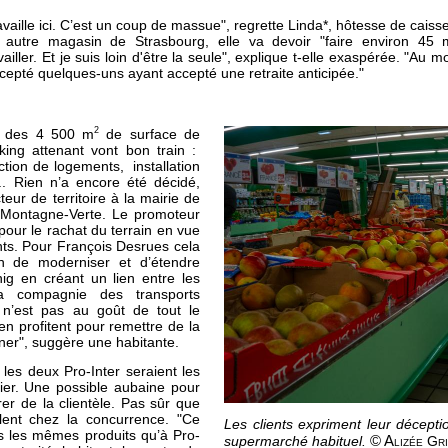
ravaille ici. C’est un coup de massue", regrette Linda*, hôtesse de cais
n autre magasin de Strasbourg, elle va devoir "faire environ 45 
ailler. Et je suis loin d'être la seule", explique t-elle exaspérée. "Au
cepté quelques-uns ayant accepté une retraite anticipée."
2
ir des 4 500 m
de surface de
ing attenant vont bon train :
ction de logements, installation
.. Rien n’a encore été décidé,
eur de territoire à la mairie de
 Montagne-Verte. Le promoteur
 pour le rachat du terrain en vue
nts. Pour François Desrues cela
ion de moderniser et d’étendre
hig en créant un lien entre les
a compagnie des transports
 n’est pas au goût de tout le
en profitent pour remettre de la
ner", suggère une habitante.
les deux Pro-Inter seraient les
ier. Une possible aubaine pour
rer de la clientèle. Pas sûr que
llent chez la concurrence. "Ce
Les clients expriment leur décepti
s les mêmes produits qu’à Pro-
© A
supermarché habituel.
lizée Gr