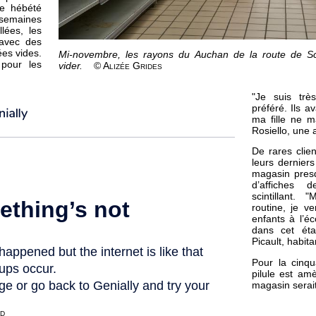
re hébété
 semaines
lées, les
 avec des
ées vides.
Mi-novembre, les rayons du Auchan de la route de 
pour les
vider.
© Alizée Grides
"Je suis trè
préféré. Ils a
ma fille ne 
Rosiello, une 
De rares clien
leurs dernier
magasin pres
d’affiches 
scintillant.
routine, je v
enfants à l’éc
dans cet état
Picault, habita
Pour la cinqu
pilule est am
magasin serait
od