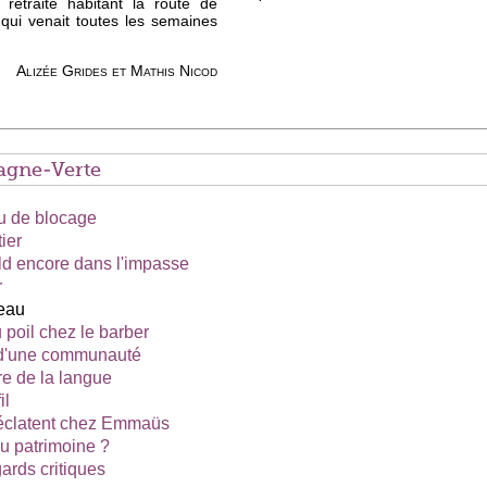
 retraité habitant la route de
qui venait toutes les semaines
Alizée Grides et Mathis Nicod
gne-Verte
eu de blocage
ier
ld encore dans l'impasse
r
deau
poil chez le barber
 d'une communauté
re de la langue
il
'éclatent chez Emmaüs
 patrimoine ?
ards critiques