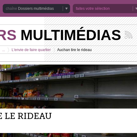
Dossiers multimédias
faites votre sélection
RS
MULTIMÉDIAS
Suivez
les
actuali
...
L'envie de faire quartier
Auchan tire le rideau
de
>
>
la
chaîne
Dossie
multim
 LE RIDEAU