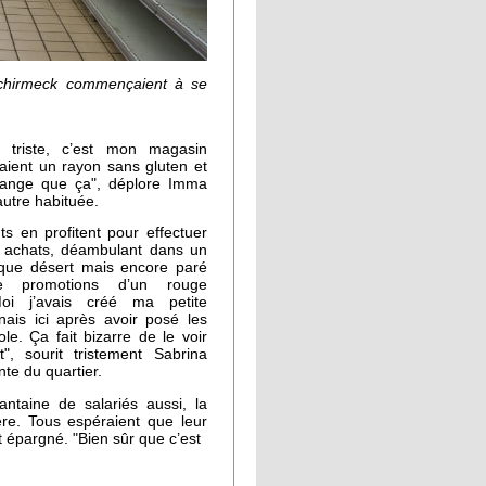
Schirmeck commençaient à se
s triste, c’est mon magasin
vaient un rayon sans gluten et
mange que ça", déplore Imma
autre habituée.
ts en profitent pour effectuer
s achats, déambulant dans un
que désert mais encore paré
de promotions d’un rouge
 "Moi j’avais créé ma petite
enais ici après avoir posé les
ole. Ça fait bizarre de le voir
", sourit tristement Sabrina
nte du quartier.
antaine de salariés aussi, la
ère. Tous espéraient que leur
 épargné. "Bien sûr que c’est