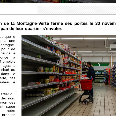
 de la Montagne-Verte ferme ses portes le 30 nove
 pan de leur quartier s’envoler.
nds que le
adia, une
Montagne-
t pour de
upe de la
noncé la
0 emplois
 magasins
 situé au
 dans le
rte, fait
 rideau le
artier qui
décision.
rayon des
ent super
à notre
 produits