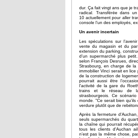
dur. Ça fait vingt ans que je t
radical. Transférée dans u
10 actuellement pour aller trav
console l’un des employés, ex
Un avenir incertain
Les spéculations sur l’aven
vente du magasin et du park
extension du parking, constru
d’un supermarché plus petit.
selon François Desrues, direct
Strasbourg, en charge de la
immobilier Vinci serait en lice
de la construction de logeme
pourrait aussi être l’occas
l'activité de la gare du Roet
trains et le réseau de l
strasbourgeois. Ce scénario
monde. "Ce serait bien qu’ils 
verdure plutôt que de rebéton
Après la fermeture d'Auchan, 
seuls supermarchés du quart
la chaîne qui pourrait récupé
tous les clients d'Auchan ai
n’est pas la même chose, pa