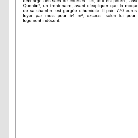
décharge des sacs de courses. "Ici, tout est pourri", ass
Quentin*, un trentenaire, avant d’expliquer que la moque
de sa chambre est gorgée d'humidité. Il paie 770 euros
loyer par mois pour 54 m², excessif selon lui pour
logement indécent.