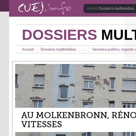
Aller au contenu principal
Dossiers multimédias
DOSSIERS
MULT
Vous êtes ici
Accueil
Dossiers multimédias
...
Services publics, regards c
>
>
>
AU MOLKENBRONN, RÉNO
VITESSES