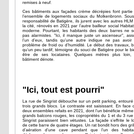
remises à neuf.
Ces bâtiments aux façades crème décrépies font partie
l’ensemble de logements sociaux du Molkenbronn. Sous
responsabilité de Batigère, ils jurent avec les autres HLM
la cité, rénovés en 2021 par l’autre bailleur social Habitat
moderne. Pourtant, les habitants des deux barres ne s
pas alarmistes. "Ici, il manque juste un ascenseur", ass
l’un d’eux, tandis qu’une autre indique ne pas avoir
problème de froid ou d’humidité. Le début des travaux, b
qu’un peu tardif, témoigne du souci de Batigère pour le bi
être de ses locataires. Quelques mètres plus loin,
bâtiment dénote.
"Ici, tout est pourri"
La rue de Singrist débouche sur un petit parking, entouré
trois grands blocs. Le contraste est saisissant. En face 
deux ensembles refaits en 2021, dont l’un bénéficie même
grands balcons rouges, les copropriétés du 1 et du 3 rue
Singrist paraissent bien vétustes. La façade s’effrite le l
de cette barre de quatre étages. Un rat bondit hors des gril
d’aération d’une cave pendant que l’un des habita