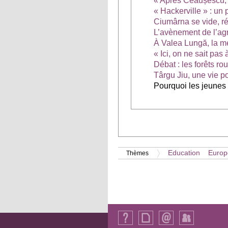
« Après Ceaușescu, l
« Hackerville » : un
Ciumârna se vide, rés
L’avènement de l’agr
À Valea Lungă, la mé
« Ici, on ne sait pas
Débat : les forêts r
Târgu Jiu, une vie p
Pourquoi les jeunes
Education
Europ
Thèmes