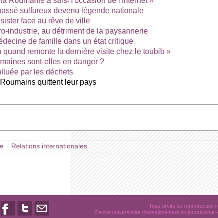
a Roumanie a saisi l'occasion de l'Internet »
 passé sulfureux devenu légende nationale
ister face au rêve de ville
o-industrie, au détriment de la paysannerie
decine de famille dans un état critique
 à quand remonte la dernière visite chez le toubib »
oumaines sont-elles en danger ?
olluée par les déchets
 Roumains quittent leur pays
e
Relations internationales
Tous droits de reproduction
Centre universitaire d'enseignement du journalisme
-