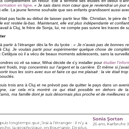
as complètement un retour. Elle a terminé ses études en début d’an
formation en ligne
.
« Je sais dans mon cœur que je reviendrai un jour
-t-elle. La jeune femme souhaite que ses enfants grandissent aussi ave
tait pas facile au début de laisser partir leur fille. Christian, le père de
 est restée là-bas. Maintenant, elle est plus indépendante et confiante
ravail à Cluj, le frère de Sonja, lui, ne compte pas suivre les traces de 
ter
 partir à l'étranger dès la fin du lycée :
« Je n'avais pas de bonnes re
à Cluj. Je voulais partir pour expérimenter quelque chose de complèt
c Cetăţuia où il a vécu de beaux moments adolescents, sans la surveill
ndres où vit sa sœur, Mihai décide de s’y installer pour
étudier l'info
nt froids, trop concentrés sur l'argent et la carrière. Et même si j'ava
rtir tous les soirs avec eux et faire ce qui me plaisait : la vie était tro
 bouclés.
epuis trois ans à Cluj et ne prévoit pas de quitter le pays dans un aven
agne, car cela m'a montré ce qui était possible en dehors de la 
'amis, ma famille dont je suis désormais plus proche et de meilleures o