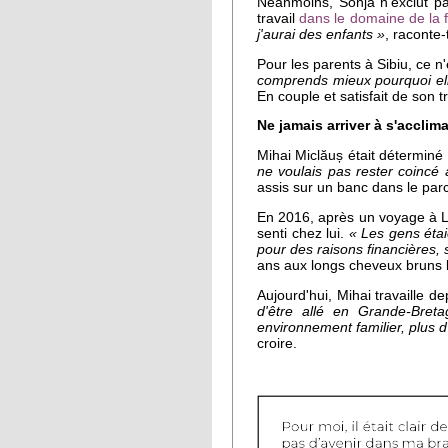
Néanmoins, Sonja n'exclut p
travail
dans le domaine de la 
j'aurai des enfants »
, raconte
Pour les parents à Sibiu, ce n'é
comprends mieux pourquoi elle
En couple et satisfait de son t
Ne jamais arriver à s'acclima
Mihai Miclăuș était déterminé à
ne voulais pas rester coincé 
assis sur un banc dans le par
En 2016, après un voyage à Lo
senti chez lui.
« Les gens étaie
pour des raisons financières, so
ans aux longs cheveux bruns
Aujourd'hui, Mihai travaille d
d'être allé en Grande-Bret
environnement familier, plus d
croire.