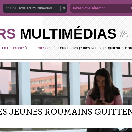
Dossiers multimédias
faites votre sélection
RS
MULTIMÉDIAS
Suivez
les
actuali
La Roumanie à toutes vitesses
Pourquoi les jeunes Roumains quittent leur p
de
>
la
chaîne
Dossie
multim
ES JEUNES ROUMAINS QUITTE