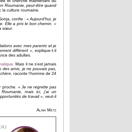
née et cherche maintenant du
 en Roumanie, peut-être quand
c la culture roumaine.
 Sonja, confie :
« Aujourd'hui, je
. Elle a pris le bon chemin. »
sa sœur.
lations avec mes parents et je
ement différent »
, explique-t-il
ance des adultes.
rmatique
. Mais il ne s’est jamais
is des amis, je ne pouvais pas,
p chère
, raconte l’homme de 24
ir proche.
« Je ne regrette pas
Roumanie, mais ici, j'ai un
pportunités de travail »
, veut-il
Alina Metz