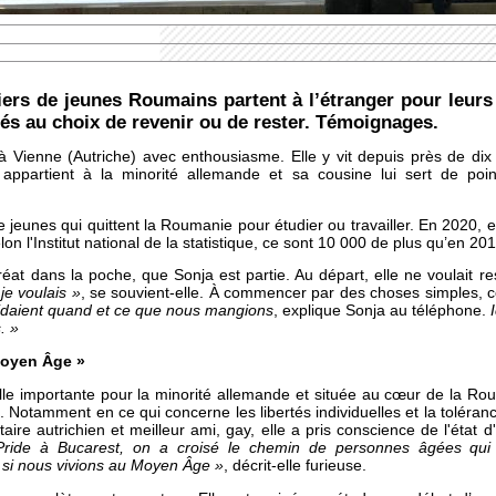
ers de jeunes Roumains partent à l’étranger pour leur
tés au choix de revenir ou de rester. Témoignages.
 Vienne (Autriche) avec enthousiasme. Elle y vit depuis près de dix 
ppartient à la minorité allemande et sa cousine lui sert de poin
 de jeunes qui quittent la Roumanie pour étudier ou travailler. En 2020, 
elon l'Institut national de la statistique, ce sont 10 000 de plus qu’en 20
éat dans la poche, que Sonja est partie. Au départ, elle ne voulait r
 je voulais »
, se souvient-elle. À commencer par des choses simples, c
idaient quand et ce que nous mangions
, explique Sonja au téléphone.
. »
Moyen Âge »
ille importante pour la minorité allemande et située au cœur de la Rou
otamment en ce qui concerne les libertés individuelles et la tolérance
re autrichien et meilleur ami, gay, elle a pris conscience de l'état d
Pride à Bucarest, on a croisé le chemin de personnes âgées qui p
 si nous vivions au Moyen Âge »
, décrit-elle furieuse.