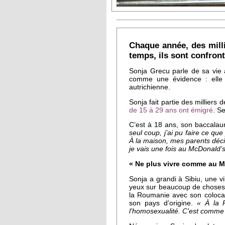
Chaque année, des milli
temps, ils sont confron
Sonja Grecu parle de sa vie à
comme une évidence : elle a
autrichienne.
Sonja fait partie des milliers
de 15 à 29 ans ont émigré
. S
C’est à 18 ans, son baccalaur
seul coup, j’ai pu faire ce que
À la maison, mes parents déc
je vais une fois au McDonald’s
« Ne plus vivre comme au 
Sonja a grandi à Sibiu, une v
yeux sur beaucoup de choses. N
la Roumanie avec son colocatai
son pays d’origine.
« À la 
l’homosexualité. C'est comme