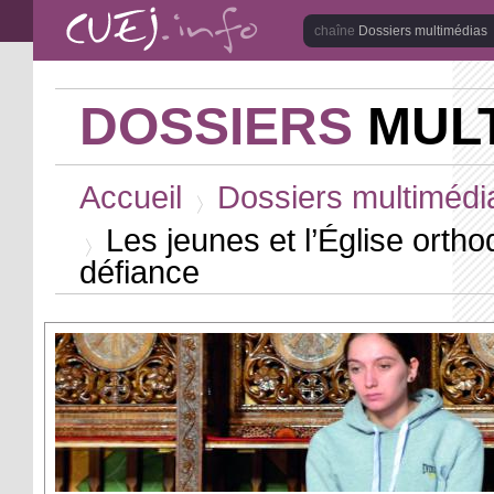
Aller au contenu principal
Dossiers multimédias
DOSSIERS
MULT
Vous êtes ici
Accueil
Dossiers multimédi
>
Les jeunes et l’Église ortho
défiance
>