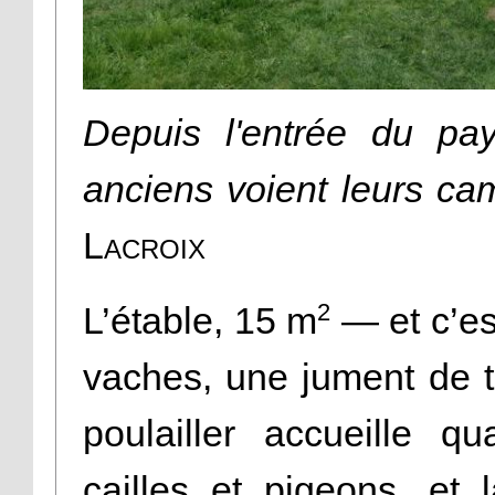
Depuis l'entrée du pa
anciens voient leurs ca
Lacroix
2
L’étable, 15 m
— et c’e
vaches, une jument de tr
poulailler accueille q
cailles et pigeons, et 