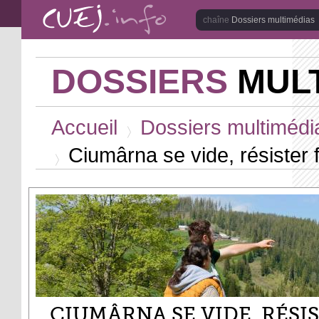
Aller au contenu principal
Dossiers multimédias
DOSSIERS
MULT
Vous êtes ici
Accueil
Dossiers multimédi
>
Ciumârna se vide, résister f
>
CIUMÂRNA SE VIDE, RÉSI