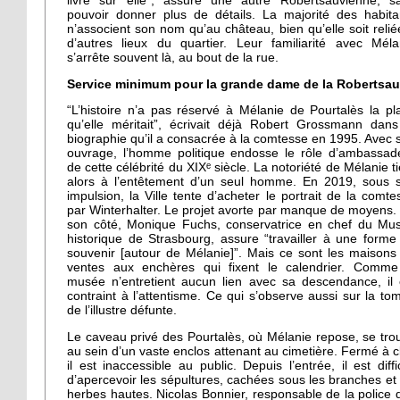
livre sur elle”, assure une autre Robertsauvienne, s
pouvoir donner plus de détails. La majorité des habita
n’associent son nom qu’au château, bien qu’elle soit relié
d’autres lieux du quartier. Leur familiarité avec Méla
s’arrête souvent là, au bout de la rue.
Service minimum pour la grande dame de la Robertsau
“L’histoire n’a pas réservé à Mélanie de Pourtalès la pl
qu’elle méritait”, écrivait déjà Robert Grossmann dans
biographie qu’il a consacrée à la comtesse en 1995. Avec 
ouvrage, l’homme politique endosse le rôle d’ambassad
de cette célébrité du XIXᵉ siècle. La notoriété de Mélanie ti
alors à l’entêtement d’un seul homme. En 2019, sous 
impulsion, la Ville tente d’acheter le portrait de la comte
par Winterhalter. Le projet avorte par manque de moyens.
son côté, Monique Fuchs, conservatrice en chef du Mu
historique de Strasbourg, assure “travailler à une forme
souvenir [autour de Mélanie]”. Mais ce sont les maisons
ventes aux enchères qui fixent le calendrier. Comme
musée n’entretient aucun lien avec sa descendance, il 
contraint à l’attentisme. Ce qui s’observe aussi sur la to
de l’illustre défunte.
Le caveau privé des Pourtalès, où Mélanie repose, se tro
au sein d’un vaste enclos attenant au cimetière. Fermé à cl
il est inaccessible au public. Depuis l’entrée, il est diffic
d’apercevoir les sépultures, cachées sous les branches et 
herbes hautes. Nicolas Bonnier, responsable de la police 