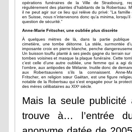
opérations funéraires de la Ville de Strasbourg, reç
régulièrement des plaintes d’habitants de la Robertsau. M
il ne peut agir sur ce lieu qui relève du privé: “La famille 
en Suisse, nous n’intervenons donc qu’a minima, lorsqu’il 
question de sécurité.”
Anne-Marie Fritscher, une oubliée plus discrète
À quelques mètres de là, dans la partie publique
cimetière, une tombe détonne. La stèle, surmontée d’
imposante croix en pierre blanche, penche dangereuseme
Un buisson touffu planté à ses pieds gagne du terrain sur 
tombes voisines et masque la plaque funéraire. Cette tom
c’est celle d’une autre oubliée, une femme qui a agi d
l’ombre, aux antipodes de Mélanie. Inutile donc de deman
aux Robertsauviens s’ils la connaissent. Anne-Ma
Fritscher, en religion sœur Gaëtan, est une figure religie
notable de la Robertsau qui s’est engagée pour la protect
des mères célibataires au XIXᵉ siècle.
Mais la seule publicité 
trouve à… l’entrée du
anonyme datée de 2005