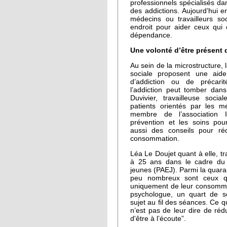
professionnels spécialisés dan
des addictions. Aujourd’hui e
médecins ou travailleurs s
endroit pour aider ceux qui
dépendance.
Une volonté d’être présent d
Au sein de la microstructure, 
sociale proposent une aid
d’addiction ou de précari
l’addiction peut tomber dans
Duvivier, travailleuse soci
patients orientés par les 
membre de l’association I
prévention et les soins pour
aussi des conseils pour réd
consommation.
Léa Le Doujet quant à elle, tr
à 25 ans dans le cadre du 
jeunes (PAEJ). Parmi la quaran
peu nombreux sont ceux qu
uniquement de leur consomma
psychologue, un quart de s
sujet au fil des séances. Ce q
n’est pas de leur dire de rédu
d'être à l’écoute”.