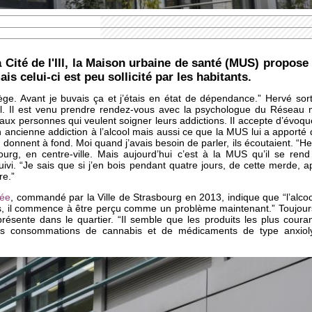
Cité de l'Ill, la Maison urbaine de santé (MUS) propose 
is celui-ci est peu sollicité par les habitants.
piège. Avant je buvais ça et j’étais en état de dépendance.” Hervé so
Ill. Il est venu prendre rendez-vous avec la psychologue du Réseau m
ux personnes qui veulent soigner leurs addictions. Il accepte d’évoque
ancienne addiction à l’alcool mais aussi ce que la MUS lui a apporté
se donnent à fond. Moi quand j’avais besoin de parler, ils écoutaient. “
bourg, en centre-ville. Mais aujourd’hui c’est à la MUS qu’il se ren
vi. “Je sais que si j’en bois pendant quatre jours, de cette merde, 
re.”
gée
, commandé par la Ville de Strasbourg en 2013, indique que ​“l’alcooli
s, il commence à être perçu comme un problème maintenant.” Toujours 
 présente dans le quartier. “Il semble que les produits les plus co
 des consommations de cannabis et de médicaments de type anxiol