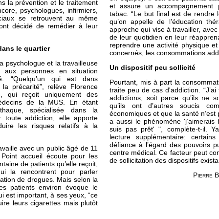
s la prévention et le traitement
et assure un accompagnement 
ncore, psychologues, infirmiers,
tabac. “Le but final est de rendre
ociaux se retrouvent au même
qu’on appelle de l’éducation théra
 ont décidé de remédier à leur
approche qui vise à travailler, avec 
de leur quotidien en leur réappren
reprendre une activité physique et
ans le quartier
concernés, les consommations addi
la psychologue et la travailleuse
Un dispositif peu sollicité
e aux personnes en situation
té. “Quelqu’un qui est dans
Pourtant, mis à part la consommat
 la précarité”, relève Florence
traite peu de cas d'addiction. “J’a
ale, qui reçoit uniquement des
addictions, soit parce qu’ils ne 
médecins de la MUS. En étant
qu’ils ont d’autres soucis c
thaque, spécialisée dans la
économiques et que la santé n’est pa
 toute addiction, elle apporte
a aussi le phénomène 'j’aimerais b
uire les risques relatifs à la
suis pas prêt' ", complète-t-il.
lecture supplémentaire: certain
défiance à l’égard des pouvoirs pub
availle avec un public âgé de 11
centre médical. Ce facteur peut co
Point accueil écoute pour les
de sollicitation des dispositifs exista
taine de patients qu’elle reçoit,
i la rencontrent pour parler
Pierre B
tion de drogues. Mais selon la
es patients environ évoque le
ui est important, à ses yeux, “ce
ire leurs cigarettes mais plutôt