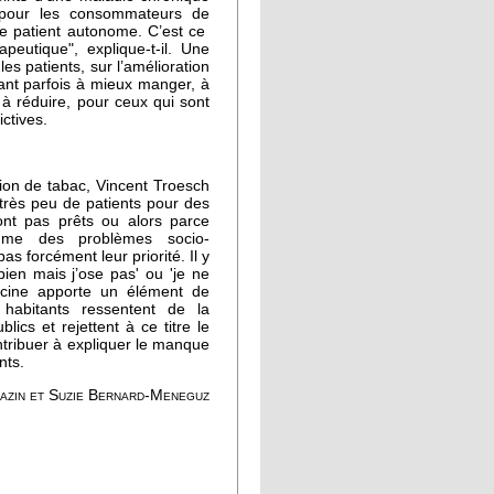
pour les consommateurs de
 le patient autonome. C’est ce
peutique", explique-t-il. Une
les patients, sur l’amélioration
ant parfois à mieux manger, à
 à réduire, pour ceux qui sont
ctives.
ion de tabac, Vincent Troesch
i très peu de patients pour des
sont pas prêts ou alors parce
omme des problèmes socio-
s forcément leur priorité. Il y
ien mais j’ose pas' ou 'je ne
 Yacine apporte un élément de
s habitants ressentent de la
lics et rejettent à ce titre le
ntribuer à expliquer le manque
nts.
azin et Suzie Bernard-Meneguz