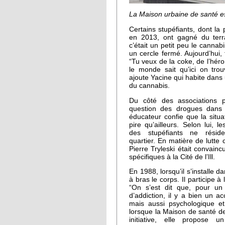
La Maison urbaine de santé est
Certains stupéfiants, dont la
en 2013, ont gagné du terra
c’était un petit peu le cannabi
un cercle fermé. Aujourd’hui, t
“Tu veux de la coke, de l’héro
le monde sait qu’ici on tro
ajoute Yacine qui habite dan
du cannabis.
Du côté des associations 
question des drogues dans 
éducateur confie que la situat
pire qu’ailleurs. Selon lui,
des stupéfiants ne rési
quartier. En matière de lutte 
Pierre Tryleski était convaincu
spécifiques à la Cité de l’Ill.
En 1988, lorsqu’il s’installe da
à bras le corps. Il participe à
“On s’est dit que, pour un
d’addiction, il y a bien un 
mais aussi psychologique et 
lorsque la Maison de santé de l
initiative, elle propose