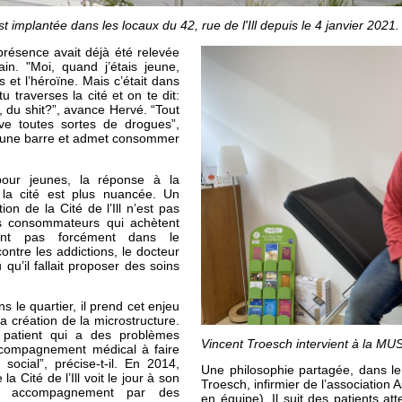
 implantée dans les locaux du 42, rue de l'Ill depuis le 4 janvier 2021
 présence avait déjà été relevée
in. "Moi, quand j’étais jeune,
s et l’héroïne. Mais c’était dans
u traverses la cité et on te dit:
, du shit?”, avance Hervé. “Tout
uve toutes sortes de drogues”,
s une barre et admet consommer
pour jeunes, la réponse à la
la cité est plus nuancée. Un
ion de la Cité de l’Ill n’est pas
 les consommateurs qui achètent
dent pas forcément dans le
contre les addictions, le docteur
 qu’il fallait proposer des soins
ns le quartier, il prend cet enjeu
 la création de la microstructure.
 patient qui a des problèmes
Vincent Troesch intervient à la MU
accompagnement médical à faire
social”, précise-t-il. En 2014,
Une philosophie partagée, dans le
a Cité de l’Ill voit le jour à son
Troesch, infirmier de l’association 
 un accompagnement par des
en équipe). Il suit des patients at