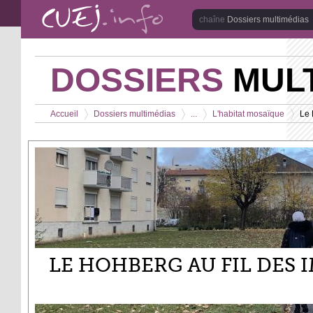
Aller au contenu principal
Dossiers multimédias
DOSSIERS
MULT
Vous êtes ici
Accueil
Dossiers multimédias
...
L'habitat mosaïque
Le 
>
>
>
>
LE HOHBERG AU FIL DES 