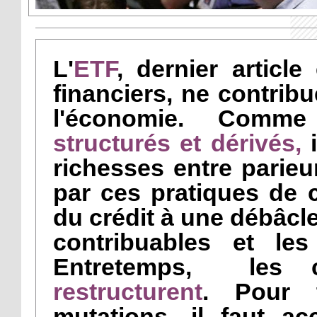
L'
ETF
, dernier articl
financiers, ne contrib
l'économie. Comm
structurés et dérivés,
i
richesses entre parieu
par ces pratiques de 
du crédit à une débâcl
contribuables et le
Entretemps, les 
restructurent
.
Pour 
mutations,
il faut ac