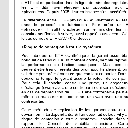
d'ETF est en particulier dans la ligne de mire des régulateu
les ETF dits «synthétiques» par opposition aux 
«physiques». Depuis 2005, leur croissance s'est accélérée
La différence entre ETF «physique» et «synthétique» rés
dans le procédé de fabrication. Pour créer un 
«physique», il suffit d'acheter sur le marché les tit
constituants l'indice à suivre, aussi appelé sous-jacent. C'ét
le cas de notre ETF CAC 40 ci-dessus.
«Risque de contagion à tout le système»
Pour fabriquer un ETF «synthétique», le gérant assemble
bouquet de titres qui, à un moment donné, semble reprodu
la performance de l'indice sous-jacent. Mais ces tit
peuvent être très différents des originaux. Finalement, on
sait donc pas précisément ce que contient ce panier. Dans
deuxième temps, le gérant assure la valeur de son pani
Pour cela, il conclut, contre une prime, un engagem
d'échange (swap) avec une contrepartie qui sera déclenc
en cas de dépréciation de l'ETF. Cette contrepartie peut el
même se réassurer en concluant un swap avec une au
contrepartie.
Cette méthode de réplication lie les garants entre-eux. 
deviennent interdépendants. Si l'un deux fait défaut, «il y a
risque de contagion à tout le système», conclut dans 
rapport le Conseil de stabilité financière. Certa