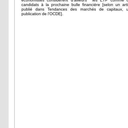
économistes considèrent d'ailleurs les ETF comme 
candidats à la prochaine bulle financière [selon un arti
publié dans Tendances des marchés de capitaux, 
publication de l'OCDE].