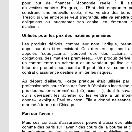
pour but de financer l'économie réelle : il s'a
d'investissements.» En gros, si l'Etat doit emprunter p
construire une nouvelle école, il va vendre des bons
Trésor; si une entreprise veut s'agrandir, elle va emettre 
obligations ou augmenter son capital en émettant 
d'actions.
Utilisés pour les prix des matières premières
Les produits dérivés, comme leur nom l'indique, prenn
appui sur des titres existant. Ces derniers, qui sont al
appelés "sous-jacents" peuvent être des actions, 
obligations, des matières premières... «Un produit dérivé 
un contrat entre un acheteur et un vendeur qui fixe le p
futur du produit sous-jacent.» Il peut être vu comme 
contrat d'assurance destiné à limiter les risques.
Au départ d'ailleurs, «cette pratique était utilisée par 
professionnels pour s'assurer face à l'évolution incertaine 
prix des matières premières (blé, acier, …), dont ils savai
qu'ils devraient les acheter ou les vendre à un mom
donné», explique Paul Atkinson. Elle a donné naissance
marché à terme de Chicago.
Pari sur l'avenir
Mais ces contrats d'assurances peuvent aussi être utili
comme des paris sur l'avenir des cours de la bourse et c'
là qu'entrent en jeu la spéculation et la multiplication 