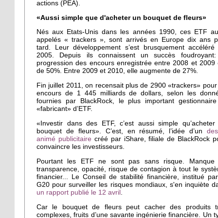
actions (PEA).
«Aussi simple que d'acheter un bouquet de fleurs»
Nés aux Etats-Unis dans les années 1990, ces ETF au
appelés « trackers », sont arrivés en Europe dix ans p
tard. Leur développement s’est brusquement accéléré
2005. Depuis ils connaissent un succès foudroyant:
progression des encours enregistrée entre 2008 et 2009 
de 50%. Entre 2009 et 2010, elle augmente de 27%.
Fin juillet 2011, on recensait plus de 2900 «trackers» pour
encours de 1 445 milliards de dollars, selon les donn
fournies par BlackRock, le plus important gestionnaire
«fabricant» d’ETF.
«Investir dans des ETF, c’est aussi simple qu’acheter
bouquet de fleurs». C’est, en résumé, l’idée d’un
des
animé publicitaire
créé par iShare, filiale de BlackRock p
convaincre les investisseurs.
Pourtant les ETF ne sont pas sans risque. Manque
transparence, opacité, risque de contagion à tout le syst
financier... Le Conseil de stabilité financière, institué par
G20 pour surveiller les risques mondiaux, s'en inquiète d
un rapport publié le 12 avril
.
Car le bouquet de fleurs peut cacher des produits t
complexes, fruits d’une savante ingénierie financière. Un t