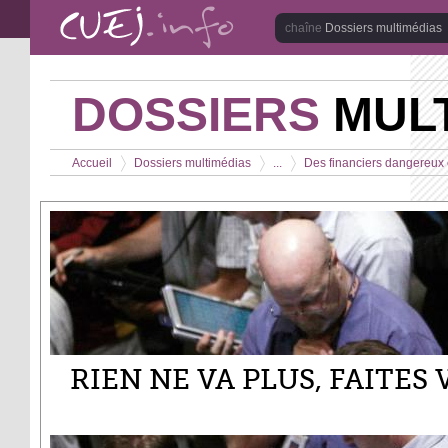
Aller au contenu principal
Dossiers multimédias
DOSSIERS
MULT
Vous êtes ici
Accueil
Dossiers multimédias
...
Des financiers dangereux e
>
>
>
RIEN NE VA PLUS, FAITES