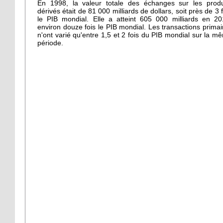
En 1998, la valeur totale des échanges sur les produ
dérivés était de 81 000 milliards de dollars, soit près de 3 f
le PIB mondial. Elle a atteint 605 000 milliards en 20
environ douze fois le PIB mondial. Les transactions primai
n'ont varié qu'entre 1,5 et 2 fois du PIB mondial sur la m
période.