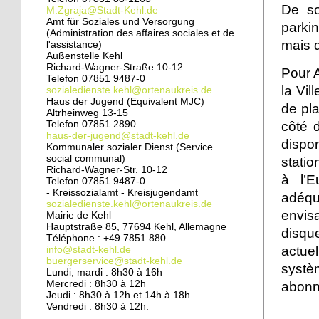
pied
De so
M.Zgraja@Stadt-Kehl.de
Amt für Soziales und Versorgung
parkin
(Administration des affaires sociales et de
24 septembre 2014
mais q
l'assistance)
Pédagogie ouverte à la
Außenstelle Kehl
crèche sans frontières
Richard-Wagner-Straße 10-12
Pour 
Telefon 07851 9487-0
la Vil
sozialedienste.kehl@ortenaukreis.de
Haus der Jugend (Equivalent MJC)
24 septembre 2014
de pla
Altrheinweg 13-15
Une vie de chantier à
côté 
Telefon 07851 2890
l'école du Rhin
haus-der-jugend@stadt-kehl.de
disp
Kommunaler sozialer Dienst (Service
social communal)
statio
Richard-Wagner-Str. 10-12
24 septembre 2014
à l’E
Telefon 07851 9487-0
Rénovation du Port du
- Kreissozialamt - Kreisjugendamt
adéqu
Rhin : un quartier à
sozialedienste.kehl@ortenaukreis.de
envis
Mairie de Kehl
double visage
Hauptstraße 85, 77694 Kehl, Allemagne
disqu
Téléphone : +49 7851 880
23 septembre 2014
actue
info@stadt-kehl.de
buergerservice@stadt-kehl.de
Une nouvelle horloge
syst
Lundi, mardi : 8h30 à 16h
pour la cathédrale
Mercredi : 8h30 à 12h
abonn
Jeudi : 8h30 à 12h et 14h à 18h
Vendredi : 8h30 à 12h.
20 septembre 2014