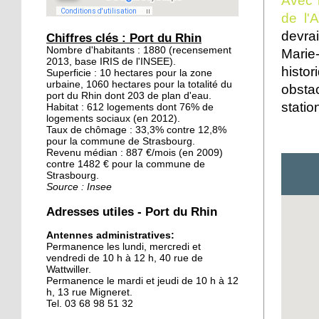
Avec 
de l'
20 septembre 2015
devra
Les jardins éphémères
Chiffres clés : Port du Rhin
des Deux-Rives: un
Nombre d'habitants : 1880 (recensement
Marie
2013, base IRIS de l'INSEE).
patrimoine inexploré et
histor
Superficie : 10 hectares pour la zone
méconnu
urbaine, 1060 hectares pour la totalité du
obsta
port du Rhin dont 203 de plan d'eau.
stati
Habitat : 612 logements dont 76% de
19 septembre 2015
logements sociaux (en 2012).
Avant, un poste de
Taux de chômage : 33,3% contre 12,8%
douane à Kehl
pour la commune de Strasbourg.
Revenu médian : 887 €/mois (en 2009)
contre 1482 € pour la commune de
Strasbourg.
18 septembre 2015
Source : Insee
Notre sélection pour le
week-end des deux côtés
Adresses utiles - Port du Rhin
du Rhin
Antennes administratives:
Permanence les lundi, mercredi et
18 septembre 2015
vendredi de 10 h à 12 h, 40 rue de
Les Kehlois se mobilisent
Wattwiller.
pour aider les réfugiés
Permanence le mardi et jeudi de 10 h à 12
h, 13 rue Migneret.
Tel. 03 68 98 51 32
17 septembre 2015