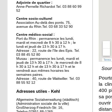
Adjointe de quartier :
La clinique des belles
Anne-Pernelle Richardot Tel. 03 88 60 99
mécaniques
52
Centre socio-culturel
Association Au-delà des ponts. 75,
15 septembre 2015
avenue du Rhin.Tel. 03 68 33 52 90
L'Allemagne intensifie les
contrôles entre Kehl et
Centre médico-social :
Port du Rhin : permanence les lundi,
Strasbourg
mardi et mecredi de 8 h 30 à 12 h ; le
lundi et jeudi de 13 h 30 à 17 h.
29 septembre 2014
Adresse : 22, route de l'île des Epis. Tel.
03 88 45 52 80
Une piscine pour sept
Musau : permanence les lundi, mardi et
jeudi de 13 h 30 à 17 h ; le mercredi de 8
h 30 à 12 h et de 13 h 30 à 17 h et le
Sour
vendredi aux mêmes horaires les
26 septembre 2014
semaines paires.
Pourt
Adresse : 40, route de Wattwiller. Tel. 03
Kehl ouvre ses bras aux
88 55 92 12
la cl
chômeurs français
400 pl
Adresses utiles - Kehl
sa pos
26 septembre 2014
Allgemeine Sozialverwaltung (städtisch)
ouvri
(Administration sociale de la ville)
Le nouveau chapiteau de
Großherzog-Friedrich-Str. 16,
distan
Graine de cirque est sur
Telefon 07851 88-1265