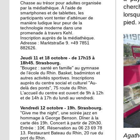
La ligne D sur les rails
Chasse au trésor pour adultes organisée
cherch
par la médiathèque. À l'aide de
smartphones et de tablettes, les
lorsq
participants vont tenter d'atténuer de
pied. 
manière ludique leur peur de la
20 octobre 2017
technologie moderne dans une
Le Port-du-Rhin, paradis
promenade à travers Kehl.
perdu du graffiti
Inscription auprès de la médiathèque.
Adresse : Marktstraße 9. +49 7851
strasbourgeois ?
882626.
19 octobre 2017
Jeudi 11 et 18 octobre - de 17h15 à
18h45. Strasbourg.
Mixité en construction
"Bougez : santé en famille" au gymnase
de l’école du Rhin. Basket, badminton et
autres activités sportives. Inscriptions
auprès du centre social et culturel "Au-
19 octobre 2017
delà des ponts", 75 route du Rhin.
L'accueil du centre est ouvert de 9h à 12h
Y a-t-il un interprète
et de 14h à 17h du lundi au vendredi.
dans la salle?
Vendredi 12 octobre - 19h. Strasbourg.
"Give me the night", une soirée jazz en
17 octobre 2017
hommage à George Benson. Dîner à la
carte dès 19h. Concert à partir de 20h30.
Accès cyclables : le Port-
Entrée : 10€. Réservation au 06 23 69 78
du-Rhin mouline encore
13. Restaurant Bateau du Rhin, 20 rue du
Agat
port du Rhin.