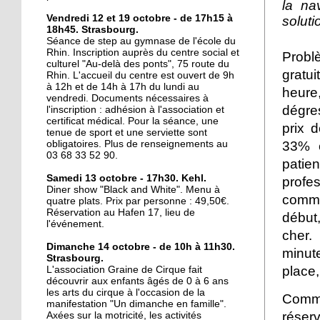
la na
16 octobre 2017
Vendredi 12 et 19 octobre - de 17h15 à
solutio
18h45. Strasbourg.
La lecture au coin de la
Séance de step au gymnase de l'école du
rue
Rhin. Inscription auprès du centre social et
Probl
culturel "Au-delà des ponts", 75 route du
gratu
Rhin. L'accueil du centre est ouvert de 9h
16 octobre 2017
à 12h et de 14h à 17h du lundi au
heure
vendredi. Documents nécessaires à
Au Port-du-Rhin, une
dégr
l'inscription : adhésion à l'association et
micro crèche complète
certificat médical. Pour la séance, une
prix 
l'offre de garde
tenue de sport et une serviette sont
obligatoires. Plus de renseignements au
33% e
03 68 33 52 90.
16 octobre 2017
pati
Le Cyclotour s'élance
Samedi 13 octobre - 17h30. Kehl.
profes
Diner show "Black and White". Menu à
sous le soleil
comme
quatre plats. Prix par personne : 49,50€.
Réservation au Hafen 17, lieu de
début,
l'événement.
14 octobre 2017
cher.
Deux-Rives : "Eviter de
Dimanche 14 octobre - de 10h à 11h30.
minut
Strasbourg.
faire des contresens"
place,
L'association Graine de Cirque fait
découvrir aux enfants âgés de 0 à 6 ans
les arts du cirque à l'occasion de la
Comme
12 octobre 2017
manifestation "Un dimanche en famille".
Du Port du Rhin au port
réser
Axées sur la motricité, les activités