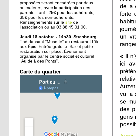
proposées seront encadrées par deux
d'Amsterdam
de la 
animateurs, avec la participation des
parents. Tarif : 25€ pour les adhérents,
forte
35€ pour les non-adhérents.
25 septembre 2015
habit
Renseignements sur le
site
de
Deux rives, treize ponts
l'association ou au 03 88 45 01 00.
journé
en six siècles
un vr
Jeudi 18 octobre - 14h30. Strasbourg.
Thé dansant "Musette" au restaurant L’île
range
aux Épis. Entrée gratuite. Bar et petite
24 septembre 2015
restauration sur place. Événement
« Il 
L'Ososphère : de retour à
organisé par le centre social et culturel
"Au delà des Ponts".
la Coop dès l'an prochain
ici a
?
préfè
Carte du quartier
relat
24 septembre 2015
Auzet 
Le centre équestre des
vu la 
Deux Rives remonte en
selle
se mul
des p
22 septembre 2015
gens n
Oüday, 16 ans, réfugié
possib
syrien, concentré sur son
futur