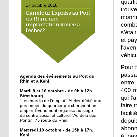
quarti
17 octobre 2018
trouv
Carrefour Express au Port
monn
du Rhin, une
comba
implantation vouée à
l'échec?
s’étai
et pay
17 octobre 2018
l’ave
Le bateau-école met le
véhicu
cap sur l'emploi
Pour f
16 octobre 2018
passa
Agenda des événements au Port du
Le Port du Rhin, terre de
Rhin et à Kehl.
entre 
graff
400 m
Mardi 9 et 16 octobre - de 9h à 12h.
Strasbourg.
qui l'
"Les mardis de l’emploi". Atelier dédié aux
12 octobre 2018
faire 
personnes du quartier qui cherchent un
Du lien social au petit-
emploi. Événement organisé au siège
facili
déjeuner
du centre social et culturel "Au delà des
depui
Ponts", 75 route du Rhin.
abonne
Mercredi 10 octobre - de 15h à 17h.
11 octobre 2018
à paye
Kehl.