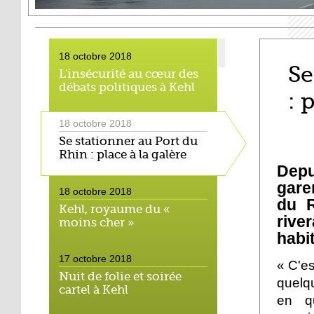
18 octobre 2018
Se
L'insécurité au cœur des
débats politiques à Kehl
: 
18 octobre 2018
Se stationner au Port du
Rhin : place à la galère
Depu
gare
18 octobre 2018
du R
Kehl, royaume du «
rive
moins cher »
habi
17 octobre 2018
« C'es
Nuit de folie et soirée
quelq
cartel à Kehl
en qu