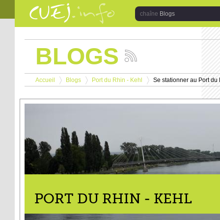
Aller au contenu principal
Blogs
BLOGS
Suivez
les
Vous êtes ici
actualités
Accueil
Blogs
Port du Rhin - Kehl
Se stationner au Port du 
de
>
>
>
la
chaîne
Blogs
PORT DU RHIN - KEHL