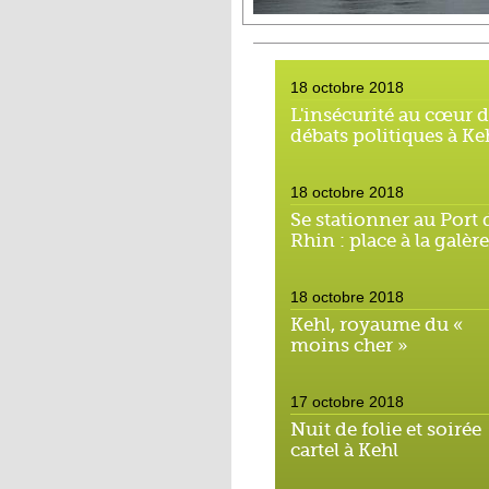
18 octobre 2018
L'insécurité au cœur 
débats politiques à Ke
18 octobre 2018
Se stationner au Port 
Rhin : place à la galère
18 octobre 2018
Kehl, royaume du «
moins cher »
17 octobre 2018
Nuit de folie et soirée
cartel à Kehl