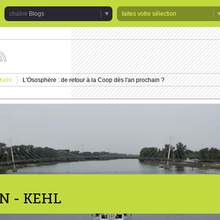
Blogs
faites votre sélection
uivez
s
tualités
 Kehl
L'Ososphère : de retour à la Coop dès l'an prochain ?
e
>
haîne
logs
N - KEHL