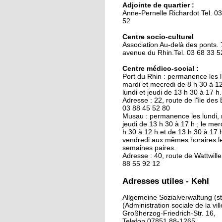
Adjointe de quartier :
La clinique des belles
Anne-Pernelle Richardot Tel. 0
mécaniques
52
Centre socio-culturel
Association Au-delà des ponts. 
15 septembre 2015
avenue du Rhin.Tel. 03 68 33 5
L'Allemagne intensifie
contrôles entre Kehl e
Centre médico-social :
Port du Rhin : permanence les l
Strasbourg
mardi et mecredi de 8 h 30 à 12 
lundi et jeudi de 13 h 30 à 17 h.
29 septembre 2014
Adresse : 22, route de l'île des E
03 88 45 52 80
Une piscine pour sept
Musau : permanence les lundi, 
jeudi de 13 h 30 à 17 h ; le mer
h 30 à 12 h et de 13 h 30 à 17 h
vendredi aux mêmes horaires l
26 septembre 2014
semaines paires.
Adresse : 40, route de Wattwiller
Kehl ouvre ses bras au
88 55 92 12
chômeurs français
Adresses utiles - Kehl
26 septembre 2014
Allgemeine Sozialverwaltung (st
(Administration sociale de la vill
Le nouveau chapiteau
Großherzog-Friedrich-Str. 16,
Graine de cirque est s
Telefon 07851 88-1265