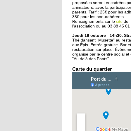
d'Amsterdam
proposées seront encadrées pa
animateurs, avec la participatio
parents. Tarif : 25€ pour les ad
35€ pour les non-adhérents.
25 septembre 2015
Renseignements sur le
site
de
Deux rives, treize pon
l'association ou au 03 88 45 01
en six siècles
Jeudi 18 octobre - 14h30. St
Thé dansant "Musette" au restau
aux Épis. Entrée gratuite. Bar et
24 septembre 2015
restauration sur place. Événem
L'Ososphère : de retou
organisé par le centre social et 
la Coop dès l'an proc
"Au delà des Ponts".
?
Carte du quartier
24 septembre 2015
Le centre équestre des
Deux Rives remonte 
selle
22 septembre 2015
Oüday, 16 ans, réfugié
syrien, concentré sur
futur