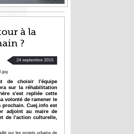
our à la
hain ?
24
septembre
2015
t de choisir l'équipe
era sur la réhabilitation
ère s'est repliée cette
sa volonté de ramener le
n prochain. Cuej.info est
ier adjoint au maire de
 de l'action culturelle,
llé sur les projets urbains de