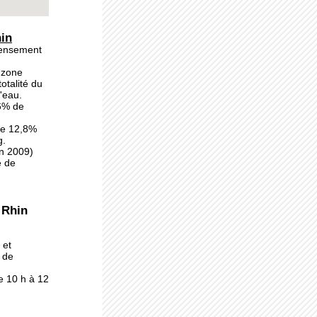
s
hin
censement
et
a zone
otalité du
'eau.
76% de
re 12,8%
g.
n 2009)
e de
e
tés
 Rhin
 et
 de
sent
s
e 10 h à 12