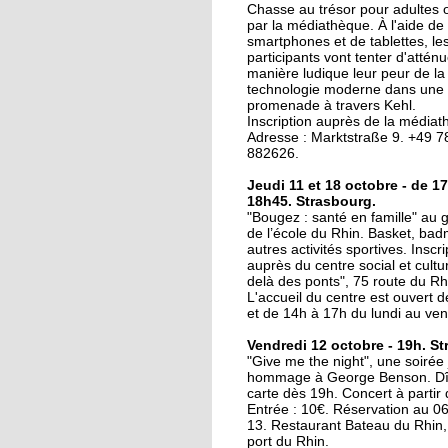
La ligne D sur les rails
Chasse au trésor pour adultes 
par la médiathèque. À l'aide de
smartphones et de tablettes, le
participants vont tenter d'attén
manière ludique leur peur de la
20 octobre 2017
technologie moderne dans une
Le Port-du-Rhin, para
promenade à travers Kehl.
perdu du graffiti
Inscription auprès de la médiat
Adresse : Marktstraße 9. +49 7
strasbourgeois ?
882626.
19 octobre 2017
Jeudi 11 et 18 octobre - de 1
18h45. Strasbourg.
Mixité en constructio
"Bougez : santé en famille" au
de l’école du Rhin. Basket, bad
autres activités sportives. Inscri
auprès du centre social et cultu
19 octobre 2017
delà des ponts", 75 route du Rh
L'accueil du centre est ouvert 
Y a-t-il un interprète
et de 14h à 17h du lundi au ven
dans la salle?
Vendredi 12 octobre - 19h. St
"Give me the night", une soirée
17 octobre 2017
hommage à George Benson. Dîn
carte dès 19h. Concert à partir
Accès cyclables : le Po
Entrée : 10€. Réservation au 0
du-Rhin mouline enc
13. Restaurant Bateau du Rhin,
port du Rhin.