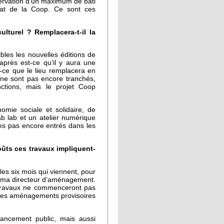
éservation d’un maximum de bâti
diat de la Coop. Ce sont ces
lturel ? Remplacera-t-il la
les les nouvelles éditions de
après est-ce qu’il y aura une
t-ce que le lieu remplacera en
s ne sont pas encore tranchés,
ctions, mais le projet Coop
omie sociale et solidaire, de
ab lab et un atelier numérique
es pas encore entrés dans les
oûts ces travaux impliquent-
 les six mois qui viennent, pour
schéma directeur d’aménagement.
s travaux ne commenceront pas
 des aménagements provisoires
nancement public, mais aussi