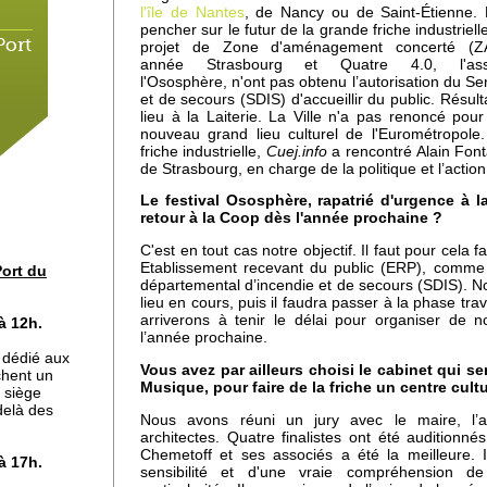
l'île de Nantes
, de Nancy ou de Saint-Étienne. 
pencher sur le futur de la grande friche industriel
Port
projet de Zone d'aménagement concerté (ZA
année Strasbourg et Quatre 4.0, l'asso
l'Ososphère, n'ont pas obtenu l’autorisation du Se
et de secours (SDIS) d'accueillir du public. Résult
lieu à la Laiterie. La Ville n'a pas renoncé pou
nouveau grand lieu culturel de l'Eurométropole
friche industrielle,
Cuej.info
a rencontré Alain Font
de Strasbourg, en charge de la politique et l’action 
Le festival Ososphère, rapatrié d'urgence à la 
retour à la Coop dès l'année prochaine ?
C'est en tout cas notre objectif. Il faut pour cela 
Etablissement recevant du public (ERP), comme
ort du
 de
départemental d’incendie et de secours (SDIS). 
lieu en cours, puis il faudra passer à la phase t
arriverons à tenir le délai pour organiser de n
à 12h.
l’année prochaine.
r dédié aux
Vous avez par ailleurs choisi le cabinet qui s
chent un
-
Musique, pour faire de la friche un centre cultu
 siège
 delà des
Nous avons réuni un jury avec le maire, l’a
architectes. Quatre finalistes ont été auditionnés
Chemetoff et ses associés a été la meilleure. 
à 17h.
sensibilité et d'une vraie compréhension de