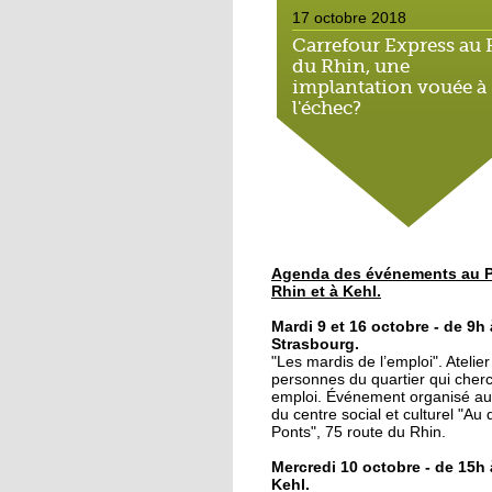
17 octobre 2018
Carrefour Express au 
du Rhin, une
implantation vouée à
l'échec?
17 octobre 2018
Le bateau-école met le
cap sur l'emploi
16 octobre 2018
Agenda des événements au P
Le Port du Rhin, terre
Rhin et à Kehl.
graff
Mardi 9 et 16 octobre - de 9h 
Strasbourg.
"Les mardis de l’emploi". Atelie
12 octobre 2018
personnes du quartier qui cher
Du lien social au petit
emploi. Événement organisé au
déjeuner
du centre social et culturel "Au
Ponts", 75 route du Rhin.
Mercredi 10 octobre - de 15h 
11 octobre 2018
Kehl.