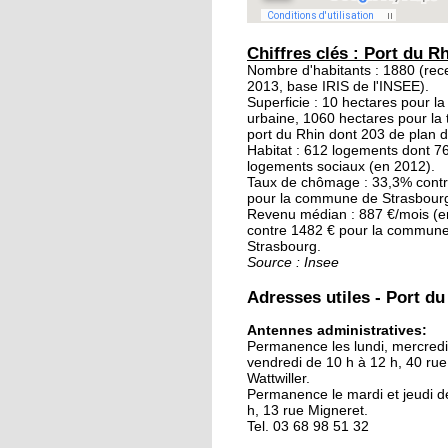
20 septembre 2015
Les jardins éphémère
Chiffres clés : Port du R
des Deux-Rives: un
Nombre d'habitants : 1880 (re
2013, base IRIS de l'INSEE).
patrimoine inexploré 
Superficie : 10 hectares pour l
méconnu
urbaine, 1060 hectares pour la t
port du Rhin dont 203 de plan d
Habitat : 612 logements dont 
19 septembre 2015
logements sociaux (en 2012).
Avant, un poste de
Taux de chômage : 33,3% cont
douane à Kehl
pour la commune de Strasbour
Revenu médian : 887 €/mois (e
contre 1482 € pour la commun
Strasbourg.
18 septembre 2015
Source : Insee
Notre sélection pour l
week-end des deux cô
Adresses utiles - Port du
du Rhin
Antennes administratives:
Permanence les lundi, mercredi
18 septembre 2015
vendredi de 10 h à 12 h, 40 rue
Les Kehlois se mobili
Wattwiller.
pour aider les réfugié
Permanence le mardi et jeudi d
h, 13 rue Migneret.
Tel. 03 68 98 51 32
17 septembre 2015