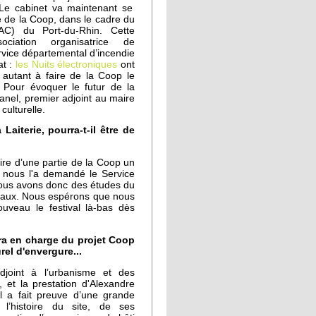
Le cabinet va maintenant se
le de la Coop, dans le cadre du
C) du Port-du-Rhin. Cette
ciation organisatrice de
rvice départemental d’incendie
at :
les Nuits électroniques
ont
r autant à faire de la Coop le
. Pour évoquer le futur de la
anel, premier adjoint au maire
culturelle.
Laiterie, pourra-t-il être de
faire d’une partie de la Coop un
 nous l'a demandé le Service
Nous avons donc des études du
ravaux. Nous espérons que nous
ouveau le festival là-bas dès
era en charge du projet Coop
rel d'envergure...
djoint à l’urbanisme et des
, et la prestation d'Alexandre
Il a fait preuve d’une grande
 l’histoire du site, de ses