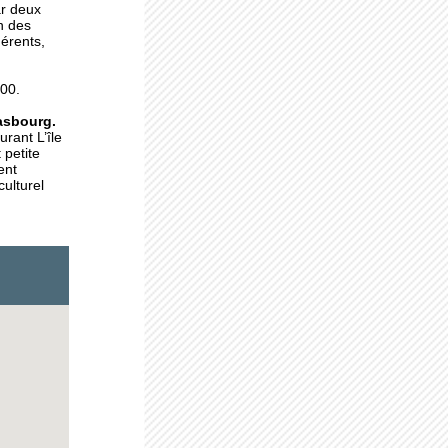
r deux
n des
hérents,
ts
 00.
rasbourg.
rant L’île
 petite
ent
r à
culturel
hain
en
 son