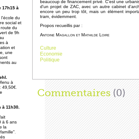
beaucoup de financement privé. C’est une urbanisa
d'un projet de ZAC, avec un autre cabinet d’archi
e 17h15 à
encore un peu trop tôt, mais un élément importan
a
tram, évidemment.
l'école du
re social et
Propos recueillis par :
 route du
vert de 9h
Antoine Magallon et Mathilde Loire
 au
es à
iation et
Culture
e
ce, une
Economie
sont
Politique
ements au
ehl.
 Menu à
: 49,50€.
Afficher
Commentaires
(0)
de
e
 à 11h30.
ait
0 à 6 ans
e la
amille".
rt
tés