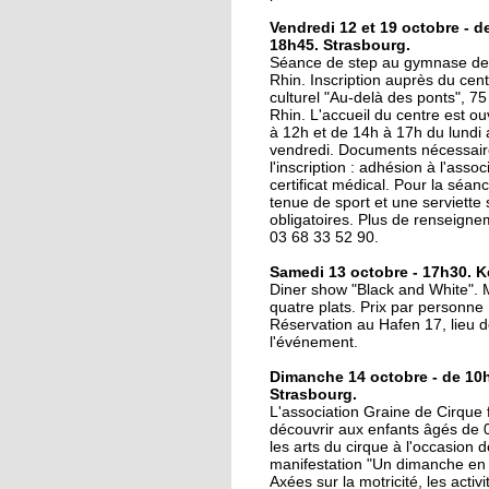
16 octobre 2017
Vendredi 12 et 19 octobre - d
18h45. Strasbourg.
La lecture au coin de l
Séance de step au gymnase de 
rue
Rhin. Inscription auprès du cent
culturel "Au-delà des ponts", 75
Rhin. L'accueil du centre est ou
16 octobre 2017
à 12h et de 14h à 17h du lundi
vendredi. Documents nécessair
Au Port-du-Rhin, une
l'inscription : adhésion à l'assoc
micro crèche complèt
certificat médical. Pour la séan
l'offre de garde
tenue de sport et une serviette 
obligatoires. Plus de renseign
03 68 33 52 90.
16 octobre 2017
Le Cyclotour s'élance
Samedi 13 octobre - 17h30. K
sous le soleil
Diner show "Black and White".
quatre plats. Prix par personne 
Réservation au Hafen 17, lieu 
l'événement.
14 octobre 2017
Deux-Rives : "Eviter d
Dimanche 14 octobre - de 10h
faire des contresens"
Strasbourg.
L'association Graine de Cirque f
découvrir aux enfants âgés de 
les arts du cirque à l'occasion d
12 octobre 2017
manifestation "Un dimanche en f
Du Port du Rhin au po
Axées sur la motricité, les activi