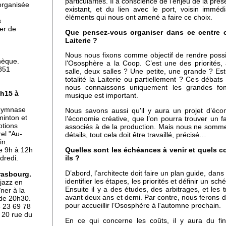
particularités. Il a conscience de l’enjeu de la pr
organisée
existant, et du lien avec le port, voisin immé
éléments qui nous ont amené a faire ce choix.
s
uer de
Que pensez-vous organiser dans ce centre cu
Laiterie ?
dis
Nous nous fixons comme objectif de rendre possib
hèque.
l'Ososphère a la Coop. C’est une des priorités, 
851
salle, deux salles ? Une petite, une grande ? Es
totalité la Laiterie ou partiellement ? Ces débat
nous connaissons uniquement les grandes fon
7h15 à
musique est important.
n
 gymnase
Nous savons aussi qu'il y aura un projet d’écon
minton et
l’économie créative, que l’on pourra trouver un f
ptions
associés à de la production. Mais nous ne somm
rel "Au-
détails, tout cela doit être travaillé, précisé…
in.
Quelles sont les échéances à venir et quels c
de 9h à 12h
ils ?
dredi.
D’abord, l’architecte doit faire un plan guide, dans
rasbourg.
identifier les étapes, les priorités et définir un 
 jazz en
Ensuite il y a des études, des arbitrages, et le
er à la
avant deux ans et demi. Par contre, nous ferons
 de 20h30.
rt-
pour accueillir l’Ososphère à l'automne prochain.
6 23 69 78
ore
 20 rue du
En ce qui concerne les coûts, il y aura du fi