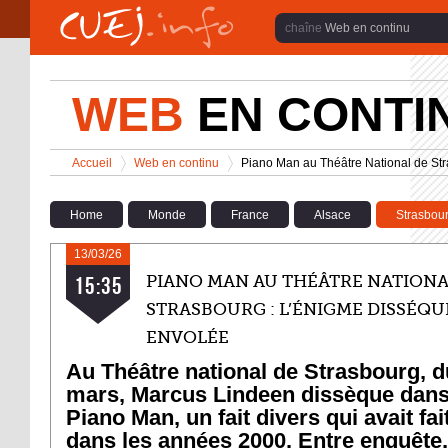
Aller au contenu principal
Web en continu
WEB
EN CONTI
Vous êtes ici
Accueil
Web en continu
Piano Man au Théâtre National de Str
>
>
Home
Monde
France
Alsace
Strasbou
13/03/26
PIANO MAN AU THÉÂTRE NATIONA
15:35
STRASBOURG : L’ÉNIGME DISSÉQU
ENVOLÉE
Au Théâtre national de Strasbourg, d
mars, Marcus Lindeen dissèque dans
Piano Man, un fait divers qui avait fai
dans les années 2000. Entre enquête,