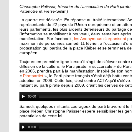
Christophe Palisser, trésorier de l'association du Parti pirate
Patenôtre et Pierre-Selim)
La guerre est déclarée. En réponse au traité international Ac
représentants de 22 pays de l'Union européenne et en attente
leurs parlements, les plus ardents défenseurs du partage de 
l'information se mobilisent à nouveau, deux semaines après
manifestation. Sur facebook,
les Anonymous s'organisent
po
maximum de personnes samedi 11 février, à l'occasion d'u
protestation qui partira de la place Kléber et se terminera d
européen.
Toujours en première ligne lorsqu'il s'agit de s'élever contre
diffusion de la culture, le Parti pirate, « succursale » du Parti
en 2006, prendra part à la manifestation. Inspiré de son ho
«
Piratpartiet
», le Parti pirate français s'était déjà battu co
adoption en 2009. Cette fois, c'est contre ACTA qu'il s'élève.
militant au parti pirate depuis 2009, craint les dérives de cette
00:00
Samedi, quelques militants courageux du parti braveront le 
place Kléber. Christophe Palisser espère sensibiliser les g
potentielles de cette loi :
00:00