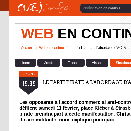
Aller au contenu principal
Web en continu
WEB
EN CONTI
Vous êtes ici
Accueil
Web en continu
Le Parti pirate à l'abordage d'ACTA
>
>
Home
Monde
France
Alsace
Strasbou
08/02/12
LE PARTI PIRATE À L'ABORDAGE D'
19:39
Les opposants à l'accord commercial anti-cont
défilent samedi 11 février, place Kléber à Strasb
pirate prendra part à cette manifestation. Christ
de ses militants, nous explique pourquoi.