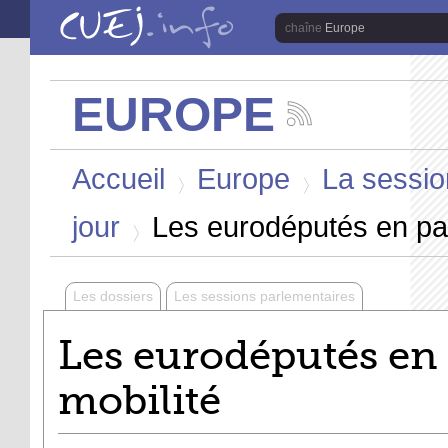
Aller au contenu principal
Europe
EUROPE
Suivez
les
Vous êtes ici
actualités
Accueil
Europe
La sessio
de
la
>
>
chaîne
jour
Les eurodéputés en pan
Europe
>
Les dossiers
Les sessions parlementaires
Les eurodéputés en 
mobilité