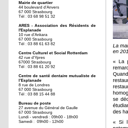
Mairie de quartier
44 boulevard d'Anvers
26 septembre 2019
67 000 Strasbourg
Esplanade : la piste
Tél : 03 68 98 51 32
cyclable en travaux
ARES - Association des Résidents de
l'Esplanade
10 rue d'Ankara
26 septembre 2019
67 000 Strasbourg
La rentrée des
Tél : 03 88 61 63 82
La mai
associations, c'est ce
en 201
Centre Culturel et Social Rotterdam
week-end !
42 rue d'Ypres
« La 
67000 Strasbourg
Tél : 03 88 61 20 92
remarq
Quand
Centre de santé dentaire mutualiste de
resta
l’Esplanade
8 rue de Londres
resta
67 000 Strasbourg
homogè
Tél : 03 88 15 44 88
se déc
Bureau de poste
étudia
27 avenue du Général de Gaulle
des ha
67 000 Strasbourg
Lundi - vendredi : 09h00 - 18h00
« Si l
Samedi : 09h00 - 12h00