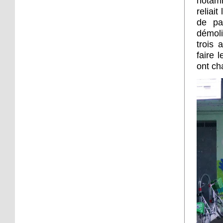
notamm
reliai
de pa
démoli
trois 
faire 
ont ch