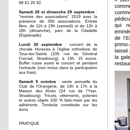
J'ai testé pour vous la
88 61 20 92.
comme
slackline
commer
Samedi 28 et dimanche 29 septembre
:
"rentrée des associations" 2019 avec la
pédicu
présence de 300 associations. Entrée
29 septembre 2019
qui n
libre, de 11h à 19h (samedi) et de 12h à
Je suis une pomme
18h (dimanche), parc de la Citadelle
emména
invendue sur le marché
(Esplanade).
de l’E
de la Marne
primo-
Lundi 30 septembre
: concert de la
chorale Horecea à l’église orthodoxe de
laissé
29 septembre 2019
Tous-les-Saints (106 rue du Général
la gal
Conrad, Strasbourg), à 19h. 15 euros.
Parc de la Citadelle,
restau
Buffet russe avant le concert et pendant
illustre terreau du basket
l'entracte (non inclus dans la participation
de rue
aux frais).
Samedi 5 octobre
: vente annuelle du
28 septembre 2019
Club de l'Orangerie, de 14h à 17h à la
Rentrée des associations :
Maison des Aînés (24 rue de l'Yser,
Strasbourg). Tricots, vêtements, poteries
la positive attitude
et autres objets 100 % faits-main par les
adhérents. Tombola constituée sur les
dons.
26 septembre 2019
Appel aux bénévoles au
PRATIQUE
centre Rotterdam