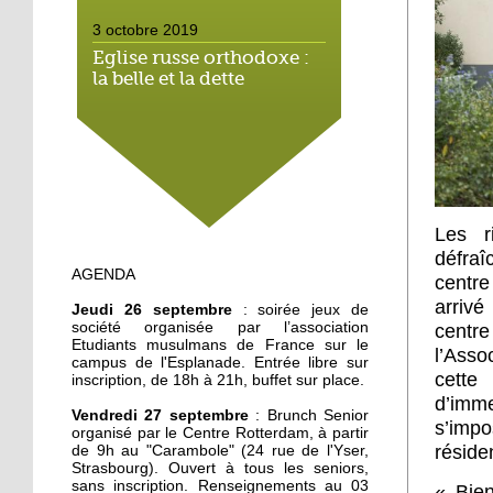
3 octobre 2019
Eglise russe orthodoxe :
la belle et la dette
3 octobre 2019
La lutte contre les
discriminations s'installe
à l'école
Les r
2 octobre 2019
défraî
AGENDA
Esplanade : des
centre
immeubles rhabillés pour
arrivé
Jeudi 26 septembre
: soirée jeux de
l'hiver
société organisée par l’association
centre
Etudiants musulmans de France sur le
l’Asso
campus de l'Esplanade. Entrée libre sur
2 octobre 2019
cette
inscription, de 18h à 21h, buffet sur place.
L'écureuil : « J'aime pas
d’imm
être à découvert »
Vendredi 27 septembre
: Brunch Senior
s’impo
organisé par le Centre Rotterdam, à partir
réside
de 9h au "Carambole" (24 rue de l'Yser,
Strasbourg). Ouvert à tous les seniors,
1 octobre 2019
sans inscription. Renseignements au 03
« Bien