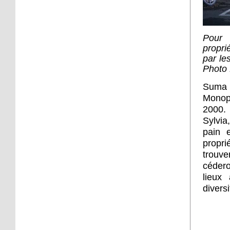
Pour 
propri
par le
Photo
Suma 
Monopr
2000. 
Sylvia
pain 
propri
trouve
cédero
lieux
diversi