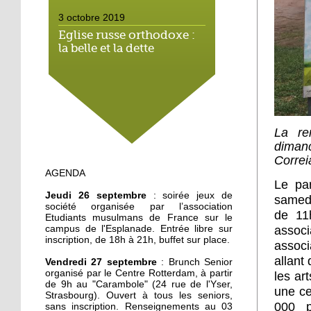
3 octobre 2019
Eglise russe orthodoxe :
la belle et la dette
3 octobre 2019
La lutte contre les
discriminations s'installe
à l'école
La re
dimanc
2 octobre 2019
Correi
AGENDA
Esplanade : des
Le par
immeubles rhabillés pour
Jeudi 26 septembre
: soirée jeux de
samed
l'hiver
société organisée par l’association
de 11
Etudiants musulmans de France sur le
campus de l'Esplanade. Entrée libre sur
assoc
2 octobre 2019
inscription, de 18h à 21h, buffet sur place.
associ
L'écureuil : « J'aime pas
être à découvert »
allant
Vendredi 27 septembre
: Brunch Senior
organisé par le Centre Rotterdam, à partir
les ar
de 9h au "Carambole" (24 rue de l'Yser,
une ce
Strasbourg). Ouvert à tous les seniors,
1 octobre 2019
000 p
sans inscription. Renseignements au 03