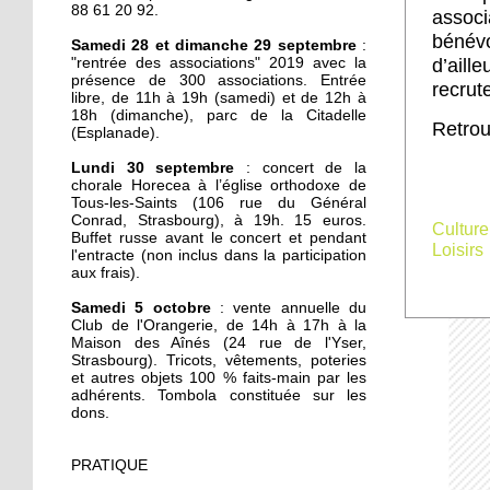
J'ai testé pour vous la
88 61 20 92.
assoc
slackline
bénév
Samedi 28 et dimanche 29 septembre
:
"rentrée des associations" 2019 avec la
d’aill
présence de 300 associations. Entrée
29 septembre 2019
recrut
libre, de 11h à 19h (samedi) et de 12h à
Je suis une pomme
18h (dimanche), parc de la Citadelle
Retrou
invendue sur le marché
(Esplanade).
de la Marne
Lundi 30 septembre
: concert de la
chorale Horecea à l’église orthodoxe de
29 septembre 2019
Tous-les-Saints (106 rue du Général
Conrad, Strasbourg), à 19h. 15 euros.
Parc de la Citadelle,
Culture
Buffet russe avant le concert et pendant
illustre terreau du basket
Loisirs
l'entracte (non inclus dans la participation
de rue
aux frais).
Samedi 5 octobre
: vente annuelle du
28 septembre 2019
Club de l'Orangerie, de 14h à 17h à la
Rentrée des associations :
Maison des Aînés (24 rue de l'Yser,
la positive attitude
Strasbourg). Tricots, vêtements, poteries
et autres objets 100 % faits-main par les
adhérents. Tombola constituée sur les
dons.
26 septembre 2019
Appel aux bénévoles au
centre Rotterdam
PRATIQUE