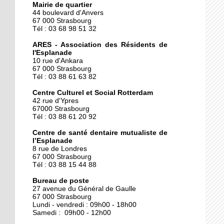
Mairie de quartier
44 boulevard d'Anvers
26 septembre 2019
67 000 Strasbourg
Esplanade : la piste
Tél : 03 68 98 51 32
cyclable en travaux
ARES - Association des Résidents de
l'Esplanade
10 rue d'Ankara
26 septembre 2019
67 000 Strasbourg
La rentrée des
Tél : 03 88 61 63 82
associations, c'est ce
Centre Culturel et Social Rotterdam
week-end !
42 rue d'Ypres
67000 Strasbourg
Tél : 03 88 61 20 92
Centre de santé dentaire mutualiste de
l’Esplanade
8 rue de Londres
67 000 Strasbourg
Tél : 03 88 15 44 88
Bureau de poste
27 avenue du Général de Gaulle
67 000 Strasbourg
Lundi - vendredi : 09h00 - 18h00
Samedi : 09h00 - 12h00