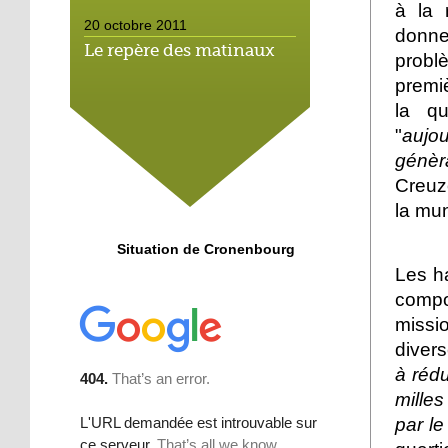
à la 
20 octobre 2011
donn
Le repère des matinaux
problè
premiè
la qu
20 octobre 2011
"
aujo
Un savoureux mélange
génèr
Creuz
la mun
19 octobre 2011
Coupe de France :
Situation de Cronenbourg
Cronenbourg
Les ha
rencontrera le Racing
compo
missi
18 octobre 2011
La future SPA supplante
divers
les jardins ouvriers
à rédu
mille
18 octobre 2011
par l
Le karaté défense en