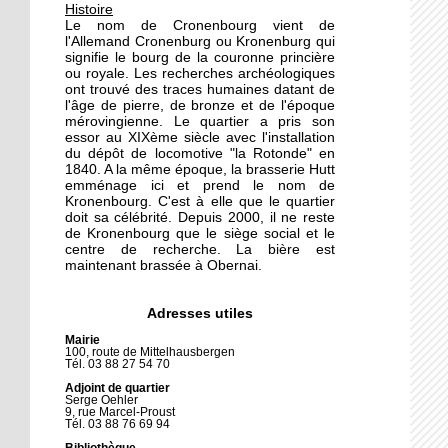
17 octobre 2011
Histoire
Le nom de Cronenbourg vient de
Fin de série pour l'Etoile
l'Allemand Cronenburg ou Kronenburg qui
Noire
signifie le bourg de la couronne princière
ou royale. Les recherches archéologiques
ont trouvé des traces humaines datant de
15 octobre 2011
l'âge de pierre, de bronze et de l'époque
mérovingienne. Le quartier a pris son
A la découverte du cycle-
essor au XIXème siècle avec l'installation
ball
du dépôt de locomotive "la Rotonde" en
1840. A la même époque, la brasserie Hutt
emménage ici et prend le nom de
14 octobre 2011
Kronenbourg. C'est à elle que le quartier
doit sa célébrité. Depuis 2000, il ne reste
Le bus de la démocratie
de Kronenbourg que le siège social et le
locale présente le
centre de recherche. La bière est
compostage
maintenant brassée à Obernai.
14 octobre 2011
Adresses utiles
Les habitants pleurent
Mairie
leur Mutant
100, route de Mittelhausbergen
Tél. 03 88 27 54 70
Adjoint de quartier
13 octobre 2011
Serge Oehler
9, rue Marcel-Proust
Les élus du conseil de
Tél. 03 88 76 69 94
quartier connus