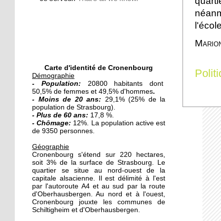
quart
quatre leçons
néanm
l'écol
18 octobre 2011
Mario
L'intégration par le
français
Carte d'identité de Cronenbourg
Polit
Démographie
18 octobre 2011
-
Population:
20800 habitants dont
50,5% de femmes et 49,5% d'hommes
Second tour de la
.
- Moins de 20 ans:
29,1% (25% de la
primaire socialiste
population de Strasbourg).
- Plus de 60 ans:
17,8 %.
- Chômage:
12%. La population active est
17 octobre 2011
de 9350 personnes.
Roland, 17 ans de cité
Géographie
Cronenbourg s'étend sur 220 hectares,
soit 3% de la surface de Strasbourg. Le
quartier se situe au nord-ouest de la
17 octobre 2011
capitale alsacienne. Il est délimité à l'est
par l'autoroute A4 et au sud par la route
Une cuisine multilingue
d'Oberhausbergen. Au nord et à l'ouest,
au Petit Gourmand
Cronenbourg jouxte les communes de
Schiltigheim et d'Oberhausbergen.