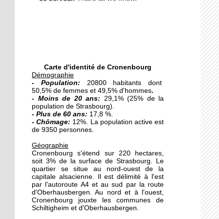
quatre leçons
18 octobre 2011
L'intégration par le
français
Carte d'identité de Cronenbourg
Démographie
18 octobre 2011
-
Population:
20800 habitants dont
50,5% de femmes et 49,5% d'hommes
.
Second tour de la
- Moins de 20 ans:
29,1% (25% de la
primaire socialiste
population de Strasbourg).
- Plus de 60 ans:
17,8 %.
- Chômage:
12%. La population active est
17 octobre 2011
de 9350 personnes.
Roland, 17 ans de cité
Géographie
Cronenbourg s'étend sur 220 hectares,
soit 3% de la surface de Strasbourg. Le
quartier se situe au nord-ouest de la
17 octobre 2011
capitale alsacienne. Il est délimité à l'est
par l'autoroute A4 et au sud par la route
Une cuisine multilingue
d'Oberhausbergen. Au nord et à l'ouest,
au Petit Gourmand
Cronenbourg jouxte les communes de
Schiltigheim et d'Oberhausbergen.