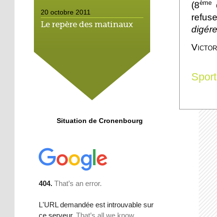
ème
(8
d
20 octobre 2011
refus
Le repère des matinaux
digére
Victor
20 octobre 2011
Un savoureux mélange
Sport
19 octobre 2011
Coupe de France :
Situation de Cronenbourg
Cronenbourg
rencontrera le Racing
18 octobre 2011
La future SPA supplante
les jardins ouvriers
18 octobre 2011
Le karaté défense en