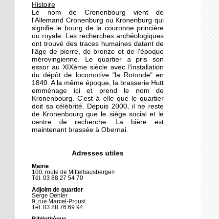
17 octobre 2011
Histoire
Le nom de Cronenbourg vient de
Fin de série pour l'Etoile
l'Allemand Cronenburg ou Kronenburg qui
Noire
signifie le bourg de la couronne princière
ou royale. Les recherches archéologiques
ont trouvé des traces humaines datant de
15 octobre 2011
l'âge de pierre, de bronze et de l'époque
mérovingienne. Le quartier a pris son
A la découverte du cycle-
essor au XIXème siècle avec l'installation
ball
du dépôt de locomotive "la Rotonde" en
1840. A la même époque, la brasserie Hutt
emménage ici et prend le nom de
14 octobre 2011
Kronenbourg. C'est à elle que le quartier
doit sa célébrité. Depuis 2000, il ne reste
Le bus de la démocratie
de Kronenbourg que le siège social et le
locale présente le
centre de recherche. La bière est
compostage
maintenant brassée à Obernai.
14 octobre 2011
Adresses utiles
Les habitants pleurent
Mairie
leur Mutant
100, route de Mittelhausbergen
Tél. 03 88 27 54 70
Adjoint de quartier
13 octobre 2011
Serge Oehler
9, rue Marcel-Proust
Les élus du conseil de
Tél. 03 88 76 69 94
quartier connus