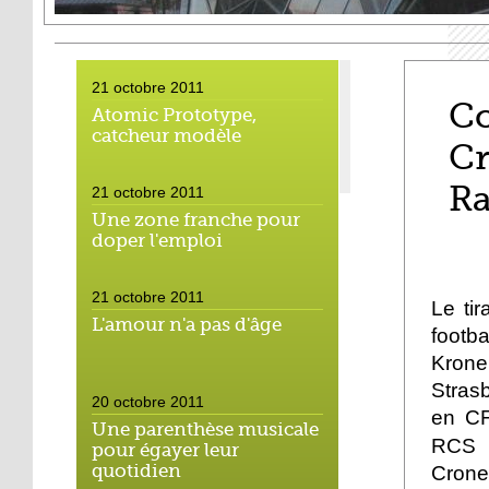
21 octobre 2011
Co
Atomic Prototype,
catcheur modèle
Cr
Ra
21 octobre 2011
Une zone franche pour
doper l'emploi
21 octobre 2011
Le ti
L'amour n'a pas d'âge
footb
Krone
Strasb
20 octobre 2011
en CF
Une parenthèse musicale
RCS a
pour égayer leur
quotidien
Crone