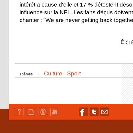
intérêt à cause d'elle et 17 % détestent dés
influence sur la NFL. Les fans déçus doiven
chanter : "We are never getting back togethe
Édit
Culture
Sport
Thèmes
Qui
Plan
Contact
Identification
Nous
Nous
Nous
sommes-
du
suivre
suivre
contacter
nous
site
sur
sur
par
?
Facebook
Twitter
email