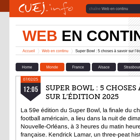
Aller au contenu principal
Web en continu
WEB
EN CONTI
Vous êtes ici
Accueil
Web en continu
Super Bowl : 5 choses à savoir sur l’é
>
>
Home
Monde
France
Alsace
Strasbou
07/02/25
SUPER BOWL : 5 CHOSES 
12:05
SUR L’ÉDITION 2025
La 59e édition du Super Bowl, la finale du 
football américain, a lieu dans la nuit de dim
Nouvelle-Orléans, à 3 heures du matin heur
française. Kendrick Lamar, un three-peat his