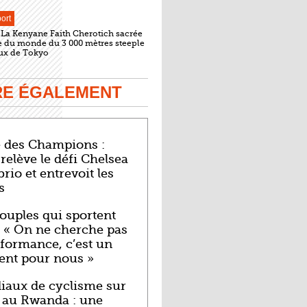
ort
 La Kenyane Faith Cherotich sacrée
du monde du 3 000 mètres steeple
ux de Tokyo
IRE ÉGALEMENT
 des Champions :
 relève le défi Chelsea
brio et entrevoit les
s
ouples qui sportent
: « On ne cherche pas
rformance, c’est un
nt pour nous »
aux de cyclisme sur
 au Rwanda : une