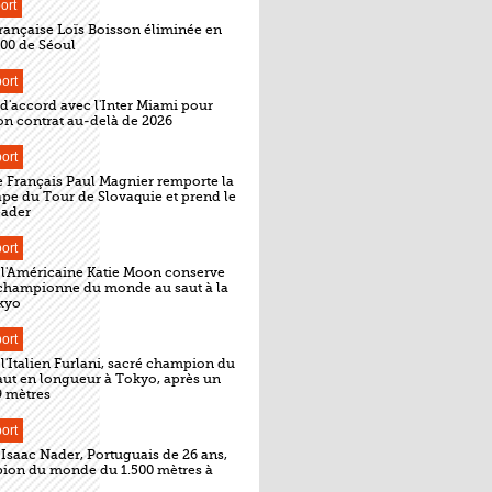
ort
Française Loïs Boisson éliminée en
00 de Séoul
ort
 d'accord avec l'Inter Miami pour
on contrat au-delà de 2026
ort
e Français Paul Magnier remporte la
pe du Tour de Slovaquie et prend le
eader
ort
: l'Américaine Katie Moon conserve
e championne du monde au saut à la
kyo
ort
 l'Italien Furlani, sacré champion du
ut en longueur à Tokyo, après un
9 mètres
ort
 Isaac Nader, Portuguais de 26 ans,
ion du monde du 1.500 mètres à