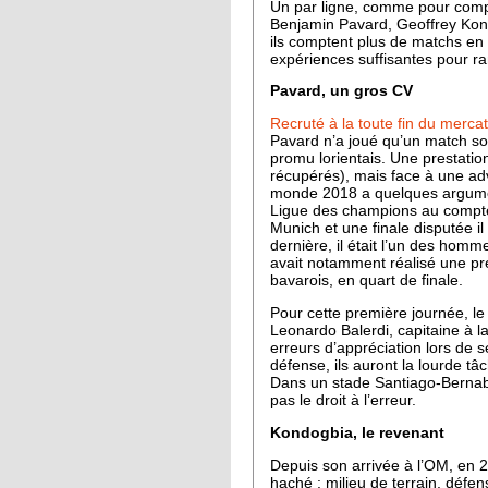
Un par ligne, comme pour compe
Benjamin Pavard, Geoffrey Kond
ils comptent plus de matchs en C
expériences suffisantes pour r
Pavard, un gros CV
Recruté à la toute fin du merca
Pavard n’a joué qu’un match sou
promu lorientais. Une prestation
récupérés), mais face à une
monde 2018 a quelques argument
Ligue des champions au compteu
Munich et une finale disputée il
dernière, il était l’un des homm
avait notamment réalisé une p
bavarois, en quart de finale.
Pour cette première journée, l
Leonardo Balerdi, capitaine à l
erreurs d’appréciation lors de 
défense, ils auront la lourde ta
Dans un stade Santiago-Bernabeu
pas le droit à l’erreur.
Kondogbia, le revenant
Depuis son arrivée à l’OM, e
haché : milieu de terrain, défe