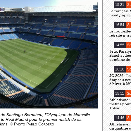
15:21
Sp
Le français
paralympiqu
16:54
Sp
Le footballe
retraite int
14:55
Sp
Jeux Paralym
Bauchet décr
combiné de 
16:10
Sp
JO 2026 : Le
drapeau neu
d'hiver, à Mi
15:11
Sp
Athlétisme 
mètres pour
Tokyo
ade Santiago-Bernabeu, l'Olympique de Marseille
14:46
Sp
 le Real Madrid pour le premier match de sa
ions.
©
Photo Pablo Cordero
Athlétisme :
disqualifié 