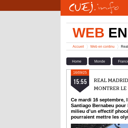
Aller au contenu principal
WEB
EN
Vous êtes ici
Accueil
Web en continu
Real
>
>
Home
Monde
Franc
16/09/25
REAL MADRID
15:55
MONTRER LE 
Ce mardi 16 septembre, l’
Santiago Bernabeu pour 
milieu d’un effectif phoce
pourraient mettre les ol