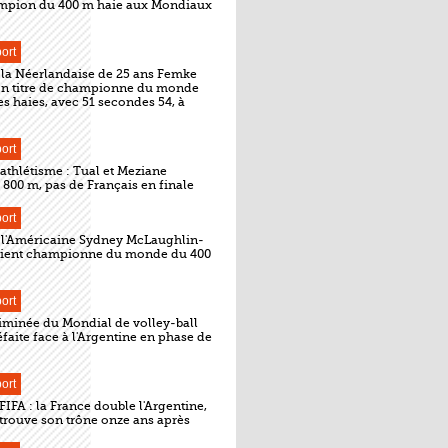
mpion du 400 m haie aux Mondiaux
ort
 la Néerlandaise de 25 ans Femke
on titre de championne du monde
s haies, avec 51 secondes 54, à
ort
athlétisme : Tual et Meziane
 800 m, pas de Français en finale
ort
: l'Américaine Sydney McLaughlin-
vient championne du monde du 400
ort
liminée du Mondial de volley-ball
faite face à l'Argentine en phase de
ort
IFA : la France double l'Argentine,
trouve son trône onze ans après