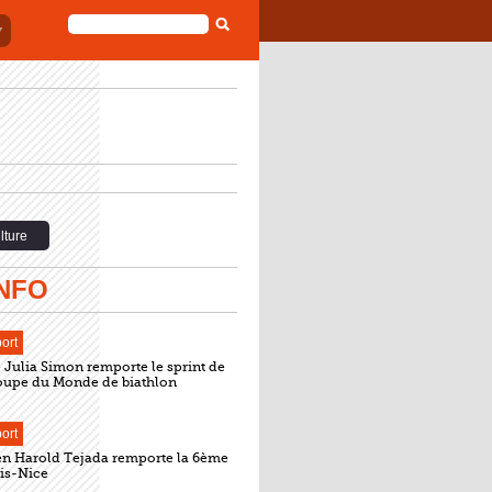
FORMULAIRE
DE
RECHERCHE
lture
INFO
ort
 Julia Simon remporte le sprint de
Coupe du Monde de biathlon
ort
n Harold Tejada remporte la 6ème
ris-Nice