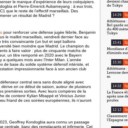
devient cha
nser le manque d’expérience de leurs coéquipiers.
de Tokyo
ogbia et Pierre-Emerick Aubameyang : à eux trois,
1 que le reste de l’effectif marseillais. Des
14:29
Sp
amener un résultat de Madrid ?
Athlétisme :
Bol garde s
du 400 mètre
to
pour renforcer une défense jugée fébrile, Benjamin
Tokyo
s le maillot marseillais, vendredi dernier face au
 très convaincante (un but et sept ballons
15:41
Sp
 adversité bien moindre que Madrid. Le champion du
Mondiaux d'
s à faire valoir : plus de cinquante matchs de
éliminés sur
r, un titre remporté en 2020 avec le Bayern
 y a quelques mois avec l’Inter Milan. L’année
15:30
Sp
es de base du solide système défensif intériste, et
Athlétisme 
restation impressionnante face à son ancien club
Levrone de
m
e défenseur central sera sans doute aligné avec
14:32
Sp
a dérive en ce début de saison, auteur de plusieurs
ses premières sorties. Avec leurs compères de la
La France é
̂che de contenir Kylian Mbappé et Vinicius Junior.
après une dé
poules
 friand de ces soirées européennes, ils n’auront
12:12
Sp
Classement F
l'Espagne re
n 2023, Geoffrey Kondogbia aura connu un passage
nse centrale, banc des remplaçants et infirmerie. Cet