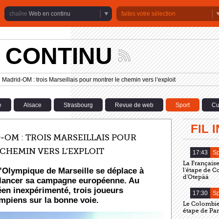
Web en continu
faites votre sélection
 CONTINU
Suivez
les
actualités
 Madrid-OM : trois Marseillais pour montrer le chemin vers l’exploit
de
la
chaîne
e
Alsace
Strasbourg
Revue de web
Sport
Cu
Web
en
continu
FIL 
-OM : TROIS MARSEILLAIS POUR
CHEMIN VERS L’EXPLOIT
17:43
Sp
La Française
Olympique de Marseille se déplace à
l'étape de 
d'Otepää
lancer sa campagne européenne. Au
́en inexpérimenté, trois joueurs
17:30
Sp
ympiens sur la bonne voie.
Le Colombie
étape de Pa