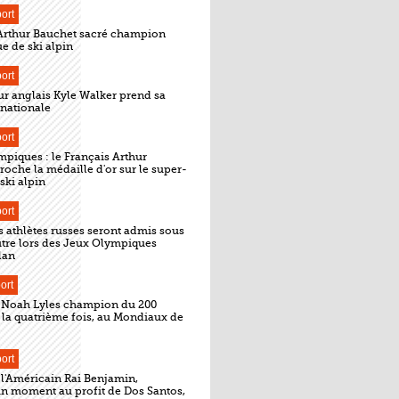
ort
 Arthur Bauchet sacré champion
e de ski alpin
ort
ur anglais Kyle Walker prend sa
ernationale
ort
piques : le Français Arthur
oche la médaille d'or sur le super-
ski alpin
ort
s athlètes russes seront admis sous
tre lors des Jeux Olympiques
lan
ort
: Noah Lyles champion du 200
 la quatrième fois, au Mondiaux de
ort
 l'Américain Rai Benjamin,
un moment au profit de Dos Santos,