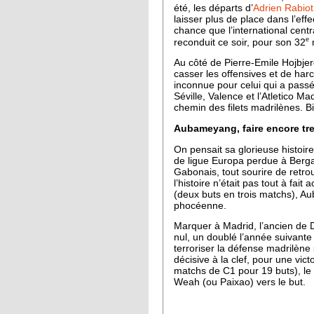
été, les départs d’
Adrien Rabiot
laisser plus de place dans l’effec
chance que l’international centraf
e
reconduit ce soir, pour son 32
m
Au côté de Pierre-Emile Hojbje
casser les offensives et de harc
inconnue pour celui qui a pass
Séville, Valence et l’Atletico M
chemin des filets madrilènes. Bi
Aubameyang, faire encore tre
On pensait sa glorieuse histoir
de ligue Europa perdue à Berga
Gabonais, tout sourire de retrouv
l’histoire n’était pas tout à f
(deux buts en trois matchs), Au
phocéenne.
Marquer à Madrid, l’ancien de 
nul, un doublé l’année suivante
terroriser la défense madrilèn
décisive à la clef, pour une vi
matchs de C1 pour 19 buts), le
Weah (ou Paixao) vers le but.