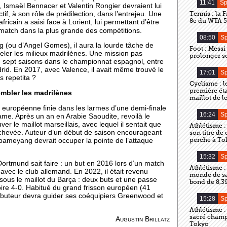
11:41
Sp
, Ismaël Bennacer et Valentin Rongier devraient lui
tif, à son rôle de prédilection, dans l’entrejeu. Une
Tennis : la 
8e du WTA 5
ricain a saisi face à Lorient, lui permettant d’être
atch dans la plus grande des compétitions.
08:50
Sp
rg (ou d’Angel Gomes), il aura la lourde tâche de
Foot : Messi
eler les milieux madrilènes. Une mission pas
prolonger s
é sept saisons dans le championnat espagnol, entre
adrid. En 2017, avec Valence, il avait même trouvé le
17:01
Sp
s repetita ?
Cyclisme : l
première éta
mbler les madrilènes
maillot de l
e européenne finie dans les larmes d’une demi-finale
16:24
Sp
me. Après un an en Arabie Saoudite, revoilà le
er le maillot marseillais, avec lequel il sentait que
Athlétisme 
ait achevée. Auteur d’un début de saison encourageant
son titre d
perche à To
bameyang devrait occuper la pointe de l’attaque
15:32
Sp
Dortmund sait faire : un but en 2016 lors d’un match
Athlétisme :
 avec le club allemand. En 2022, il était revenu
monde de sa
e sous le maillot du Barça : deux buts et une passe
bond de 8,3
ctoire 4-0. Habitué du grand frisson européen (41
 buteur devra guider ses coéquipiers Greenwood et
15:28
Sp
Athlétisme :
sacré champ
Augustin Brillatz
Tokyo