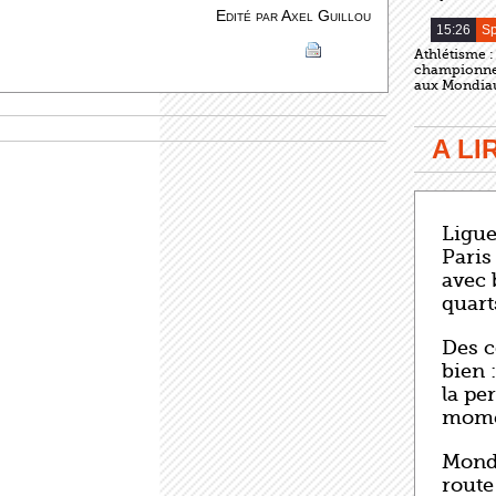
Edité par Axel Guillou
15:26
Sp
Athlétisme :
championne 
aux Mondia
A L
Ligue
Paris
avec 
quart
Des c
bien 
la pe
mome
Mondi
route