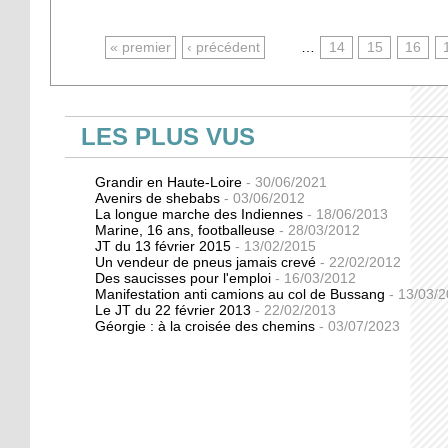
PAGES
« premier
‹ précédent
…
14
15
16
LES PLUS VUS
Grandir en Haute-Loire
- 30/06/2021
Avenirs de shebabs
- 03/06/2012
La longue marche des Indiennes
- 18/06/2013
Marine, 16 ans, footballeuse
- 28/03/2012
JT du 13 février 2015
- 13/02/2015
Un vendeur de pneus jamais crevé
- 22/02/2012
Des saucisses pour l'emploi
- 16/03/2012
Manifestation anti camions au col de Bussang
- 13/03/
Le JT du 22 février 2013
- 22/02/2013
Géorgie : à la croisée des chemins
- 03/07/2023